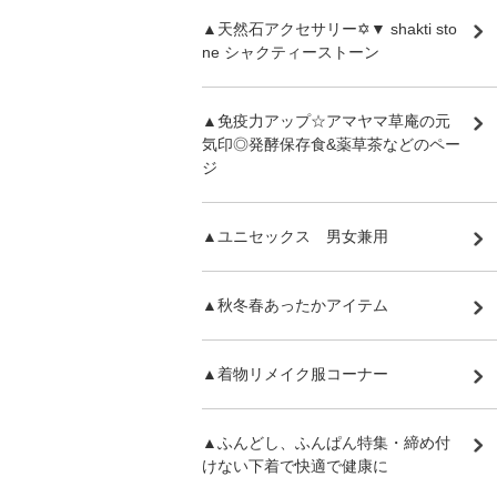
▲天然石アクセサリー✡▼ shakti sto
ne シャクティーストーン
▲免疫力アップ☆アマヤマ草庵の元
気印◎発酵保存食&薬草茶などのペー
ジ
▲ユニセックス 男女兼用
▲秋冬春あったかアイテム
▲着物リメイク服コーナー
▲ふんどし、ふんぱん特集・締め付
けない下着で快適で健康に