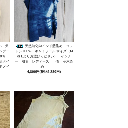
い 天
天然無化学インド藍染め コッ
ンブー
トン100% キャミソール サイズ（M
00％
or Lよりお選びください） インナ
紐タイ
ー 肌着 レディース 下着 草木染
ドメイ
め
4,800円(税込5,280円)