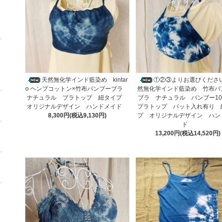
天然無化学インド藍染め kintar
①②③よりお選びくださ
o ヘンプコットン×竹布バンブーブラ
然無化学インド藍染め 竹布バ
ナチュラル ブラトップ 紐タイプ
ブラ ナチュラル バンブー1
オリジナルデザイン ハンドメイド
ブラトップ パット入れ有り 
8,300円(税込9,130円)
プ オリジナルデザイン ハン
ド
13,200円(税込14,520円)