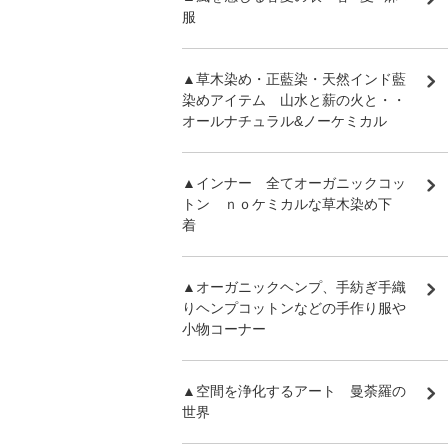
服
▲草木染め・正藍染・天然インド藍
染めアイテム 山水と薪の火と・・
オールナチュラル&ノーケミカル
▲インナー 全てオーガニックコッ
トン ｎｏケミカルな草木染め下
着
▲オーガニックヘンプ、手紡ぎ手織
りヘンプコットンなどの手作り服や
小物コーナー
▲空間を浄化するアート 曼荼羅の
世界