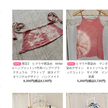
限定2 ヒマラヤ茜染め kintar
ヒマラヤ茜染め マンダ
o ヘンプコットン×竹布バンブーブラ
染めデザイン キャミソール オ
ナチュラル ブラトップ 紐タイプ
ックコットン サイズM イ
オリジナルデザイン ハンドメイド
肌着
8,300円(税込9,130円)
5,200円(税込5,720円)