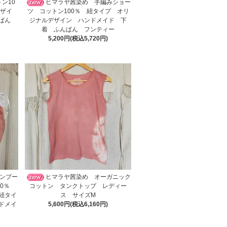
ン10
ヒマラヤ茜染め 手編みショー
デザイ
ツ コットン100％ 紐タイプ オリ
んぱん
ジナルデザイン ハンドメイド 下
着 ふんぱん フンティー
5,200円(税込5,720円)
ンブー
ヒマラヤ茜染め オーガニック
00％
コットン タンクトップ レディー
紐タイ
ス サイズM
ドメイ
5,600円(税込6,160円)