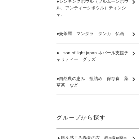
●シンギングボウル（フルムーンボウ
ル、アンティークボウル）ティンシ
ャ、
●曼荼羅 マンダラ タンカ 仏画
● son of light japan ネパール支援チ
ャリティー グッズ
●自然農の恵み 瓶詰め 保存食 薬
草茶 など
グループから探す
▲風を感じる春夏の衣 春∞夏∞麻∞