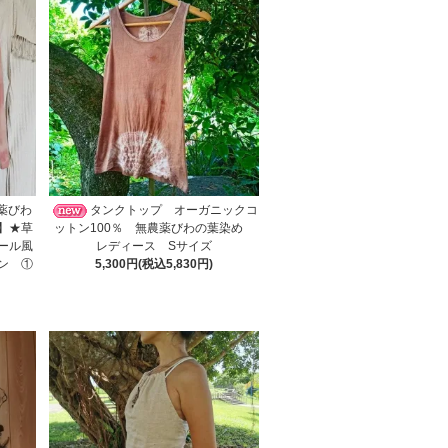
薬びわ
タンクトップ オーガニックコ
】★草
ットン100％ 無農薬びわの葉染め
ール風
レディース Sサイズ
ン ①
5,300円(税込5,830円)