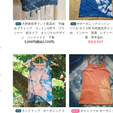
天然無化学インド藍染め 手編
✡オーガニックコットン 
みブラトップ コットン100％ ブラ
ソール サイズM 天然無化学イ
ジャー 紐タイプ オリジナルデザイ
め インナー 肌着 レディー
ン ハンドメイド 下着
着 草木染め
5,200円(税込5,720円)
SOLD OUT
タンクトップ オーガニックコ
キャミソール オーガニ