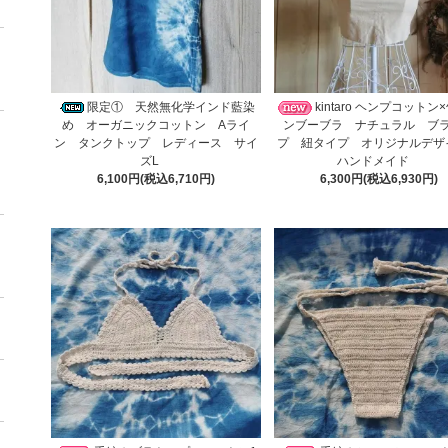
限定① 天然無化学インド藍染
kintaro ヘンプコットン
め オーガニックコットン Aライ
ンブーブラ ナチュラル ブ
ン タンクトップ レディース サイ
プ 紐タイプ オリジナルデ
ズL
ハンドメイド
6,100円(税込6,710円)
6,300円(税込6,930円)