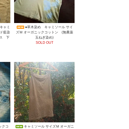
キャミ
●草木染め キャミソール サイ
ンド藍染
ズＭ オーガニックコットン (無農薬
ス 下
玉ねぎ染め)
SOLD OUT
ックコ
キャミソール サイズＭ オーガニ