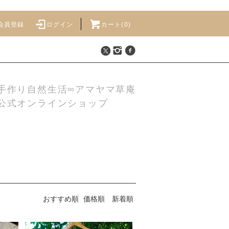
会員登録
ログイン
カート(
0
)
手作り自然生活∞アマヤマ草庵
公式オンラインショップ
おすすめ順
価格順
新着順