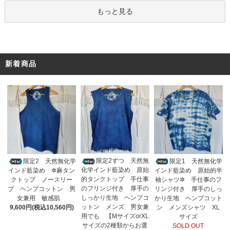
もっと見る
新着商品
限定2ずつ 天然無
限定2 天然無化学
限定1 天然無化学
化学インド藍染め 原始
インド藍染め ✲麻タン
インド藍染め 原始的半
的タンクトップ 手仕事
クトップ ノースリー
袖シャツ✲ 手仕事のフ
のフリンジ付き 厚手の
ブ ヘンプコットン 男
リンジ付き 厚手のしっ
しっかり生地 ヘンプコ
女兼用 敏感肌
かり生地 ヘンプコット
ットン メンズ 男女兼
9,600円(税込10,560円)
ン メンズシャツ XL
用でも 【MサイズorXL
サイズ
サイズの2種類からお選
SOLD OUT