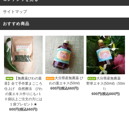
サイトマップ
おすすめ商品
大分県産無農薬 び
【無農薬びわの葉
大分県産無農薬
わの葉エキス(50ml)
茶】全て手作業まごころ
野草エキス(50ⅿℓ)（50m
600円(税込660円)
仕上げ 自然療法 びわ
l）
の葉エキス作りにも♪１
600円(税込660円)
０袋以上ご注文の方には
１袋プレゼント★
600円(税込660円)