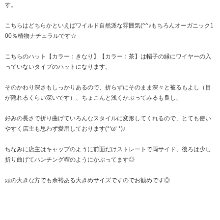
す。
こちらはどちらかといえばワイルド自然派な雰囲気(^^♪もちろんオーガニック1
00％植物ナチュラルです☆
こちらのハット【カラー：きなり】【カラー：茶】は帽子の縁にワイヤーの入
っていないタイプのハットになります。
そのかわり深さもしっかりあるので、折らずにそのまま深々と被るもよし（目
が隠れるくらい深いです）、ちょこんと浅くかぶってみるも良し、
好みの長さで折り曲げていろんなスタイルに変形してくれるので、とても使い
やすく店主も思わず愛用しております(*‘ω‘ *)♪
ちなみに店主はキャップのように前面だけストレートで両サイド、後ろは少し
折り曲げてハンチング帽のようにかぶってます◎
頭の大きな方でも余裕ある大きめサイズですのでお勧めです◎