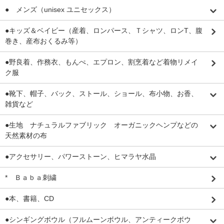
● メンズ（unisex ユニセックス）
●キッズ＆ベイビー（産着、ロンパース、Ｔシャツ、ロンT、腹
巻き、産布おくるみ等）
●野良着、作務衣、もんぺ、エプロン、割烹着など着物リメイ
ク服
●靴下、帽子、バック、ストール、ショール、布小物、お香、
雑貨など
●生地 ナチュラルファブリック オーガニックヘンプなどの
天然素材の布
●アクセサリー、パワーストーン、ヒマラヤ水晶
* Ｂａｂａ刺繍
●本、書籍、CD
●シンギングボウル（フルムーンボウル、アンティークボウ