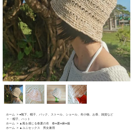
ホーム
>
●靴下、帽子、バック、ストール、ショール、布小物、お香、雑貨など
>
・帽子、ハット
ホーム
>
▲風を感じる春夏の衣 春∞夏∞麻∞服
ホーム
>
▲ユニセックス 男女兼用