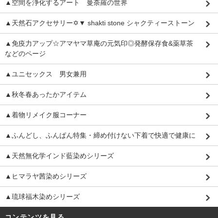
▲空間を浄化するアート 曼荼羅の世界
▲天然石アクセサリー✡▼ shakti stone シャクティーストーン
▲免疫力アップ☆アマヤマ草庵の元気印◎発酵保存食&薬草茶
などのページ
▲ユニセックス 男女兼用
▲秋冬春あったかアイテム
▲着物リメイク服コーナー
▲ふんどし、ふんぱん特集・締め付けない下着で快適で健康に
▲天然無化学インド藍染めシリーズ
▲ヒマラヤ茜染めシリーズ
▲琉球福木染めシリーズ
コンテンツを見る