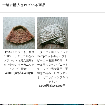
一緒に購入されている商品
【渋い：カラー茶】植物
【ターバン風：ワイルド
100％ ナチュラルなヘ
hempニットキャップ】
ンプハット（男女兼用）
ビーニー 植物100％ ナ
ヒマラヤンオーガニック
チュラルなヘンプニット
ヘンプ 限定3
キャップ（男女兼用）手
4,000円(税込4,400円)
紡ぎ手編み ヒマラヤン
オーガニックヘンプ＆コ
ットン
3,900円(税込4,290円)