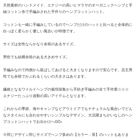
天然素材のハンドメイド、エナジーの高いヒマラヤのオーガニックヘンプと手
紬コットン糸で手編みされた手作りのヘンプコットンハット。
コットンも一緒に手編みしているのでヘンプだけのハットと比べると全体的に
白っぽく柔らかく優しい風合いが特徴です。
サイズは女性ならかなり余裕のあるサイズ。
男性でも結構余裕のある大きめサイズ。
手編みなので内側から延ばしてあげると大きくなりますので安心です。店主男
性でも余裕でかぶれるくらいの大きさはあります。
繊維となるワイルドヘンプの栽培採集から手紡ぎ手編みの全て手作業☆☆☆
エナジーたっぷり波動の高いアイテムとなります。
これからの季節、海やキャンプなどアウトドアでもナチュラルな風合いでどん
なスタイルにも合わせやすいシンプルなデザイン。大活躍まちがいなしのヘン
プコットンハットでお出かけへGO♪
※同じデザイン同じサイズでヘンプ多めの【カラー：茶】のハットもありま