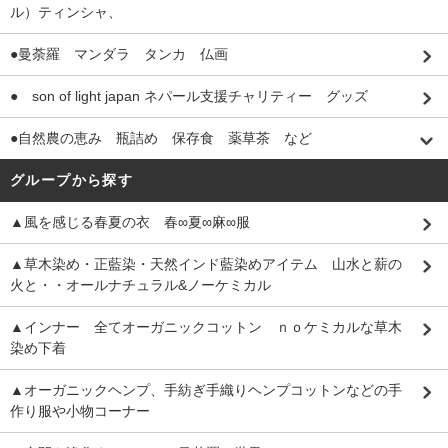
ル）ティンシャ、
●曼荼羅 マンダラ タンカ 仏画
● son of light japan ネパール支援チャリティー グッズ
●自然農の恵み 瓶詰め 保存食 薬草茶 など
グループから探す
▲風を感じる春夏の衣 春∞夏∞麻∞服
▲草木染め・正藍染・天然インド藍染めアイテム 山水と薪の
火と・・オールナチュラル&ノーケミカル
▲インナー 全てオーガニックコットン ｎｏケミカルな草木
染め下着
▲オーガニックヘンプ、手紡ぎ手織りヘンプコットンなどの手
作り服や小物コーナー