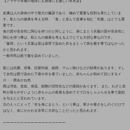
【アマヤマ草庵の地球にも身体にも優しい草木染】
皮膚は人の身体の中で最大の臓器であり、極めて重要な役割を果たしていま
す。私たちの健康を考える時、「食」と並んで皮膚を包む「衣服」はとても重
要です。
食の質や安全性に関心を持つのと同じように、身にまとう衣服の質や安全性に
関心を持つ事は、私たちの健康を考える上でとても大切な事なのです。
「服用」という言葉は昔は薬草で染めた衣をまとって病を癒す事ではなかった
かと思われます。
一般市民は藍で服を染めていました。
藍には抗菌、排毒、抗紫外線、鎮静、マムシ除けなどの効果があります。そし
て女性は茜で染めた下着や衣を着ていました。赤ちゃんが初めて目にするイ
ロ・・茜あかね色
茜は浄血、造血、保温、細胞の活性化などの薬効があります。 また、わざと染
料が落ちやすいように赤ちゃんの産着を染めてそで口をしゃぶらせる事で薬効
を与えたと言われています。
古の人々にとって「衣を身にまとう」という事は、寒さや暑さをしのぐだけで
はなく、命にかかわる非常に大切なことだったと思われます。
ーーーーーーーーーーーーーーーーーー