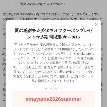
ーーーーーー*草木染め商品のお手入れについて*
お洗濯は弱酸性の石鹸洗剤をご利用ください。手洗いが一番長持ちしますが、
洗濯機ネットでも可能です。市販の洗剤で洗濯機洗いですとすぐに色落ちして
×
しまう恐れがありますのでご注意ください。体に優しく地球にやさしいお洗濯
でお願いいたします。
夏の感謝祭☆彡10％オフクーポンプレゼ
お洗濯後は、日陰干しで乾燥させてください。乾燥機は使用しないでくださ
ント☆彡期間限定8/8～8/16
い。衣服を傷めます。
アマヤマ草庵から 夏の感謝祭☆彡10％オフクーポンプレ
ゼントです☆彡ぜひこの機会にご利用頂けましたら幸いで
アマヤマ草庵の草木染めはすべてが手作業、ノーケミカル、すべてが天然素材
す （グループ〖シンギングボウル等〗、〖▼ shakti stone
のため色の変化が起こることがあります。化学染めの色落ちしない服との違い
シャクティーストーン〗は別途5％オフクーポンをご利用
を感じるとともに、末永く草木染め製品で癒されていただきたいですが、時間
ください☆彡）アマヤマ草庵から日頃の感謝を込め
の経過とともに薄れてくる変化もお楽しみいただけたらと思います。そして再
て。。。売り上げの一部を熊本地震へチャリティーさせて
び草木染めで重ね染するというお楽しみも楽しみに、ゆとりある幸せな日々を
頂きます。微力ながらもみんなの想いが集まって・・少し
お過ごしいただけたらと思います。。
でも力になれましたら幸いです。被災された方々の一日も
早い復興をお祈り申し上げます
（アマヤマ草庵では市販の洗剤を使用せずナチュラルな手作り石鹸や米の乳酸
クーポンコード
菌液などでの手洗いor洗濯機洗いですが草木染めや藍染めアイテムはほぼ色落
ちすることなく長年愛用することができています。（少しずつ少しずつ薄くは
amayama2026summer
なっていきますが。））