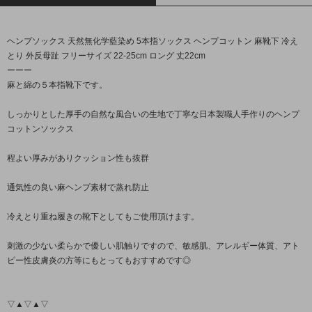
ヘンプソックス 天然無化学藍染め 5本指ソックス ヘンプコットン 麻靴下 冷え
とり 外反母趾 フリーサイズ 22-25cm ロング 丈22cm
ーーー
麻と綿の５本指靴下です。
しっかりとした厚手の自然な風合いの生地で丁寧な日本製職人手作りのヘンプ
コットンソックス
程よい厚みがありクッション性も抜群
通気性の良い麻ヘンプ素材で蒸れ防止
冷えとり重ね履きの靴下としてもご使用頂けます。
刺激の少ない柔らかで優しい肌触りですので、敏感肌、アレルギー体質、アト
ピー性皮膚炎の方等にもとってもおすすめです◎
▽▲▽▲▽