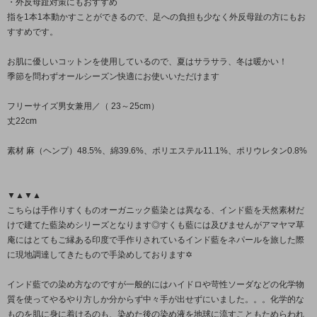
・外反母趾対策にもおすすめ
指を1本1本動かすことができるので、足への負担も少なく外反母趾の方にもお
すすめです。
お肌に優しいコットンを使用しているので、夏はサラサラ、冬は暖かい！
季節を問わずオールシーズン快適にお使いいただけます
フリーサイズ男女兼用／（ 23～25cm）
丈22cm
素材 麻（ヘンプ）48.5%、綿39.6%、ポリエステル11.1%、ポリウレタン0.8%
▼▲▼▲
こちらは手作りすくものオーガニック藍染とは異なる、インド藍を天然素材だ
けで建てた藍染めシリーズとなります◎すくも藍には及びませんがアマヤマ草
庵にはとてもご縁ある印度で手作りされているインド藍をネパールを旅した際
に現地調達してきたもので手染めしております✡
インド藍での染め方なのですが一般的にはハイドロや苛性ソーダなどの化学物
質を使ってやるやり方しか分からず中々手が出せずにいました。。。化学的な
ものを肌に身に着けるのも、染めた後の染め液を地球に流すこともためらわれ