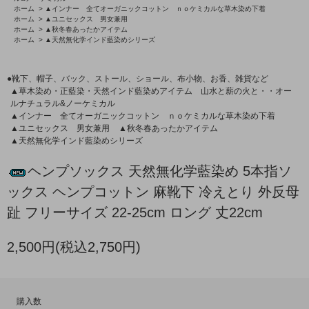
ホーム
>
▲インナー 全てオーガニックコットン ｎｏケミカルな草木染め下着
ホーム
>
▲ユニセックス 男女兼用
ホーム
>
▲秋冬春あったかアイテム
ホーム
>
▲天然無化学インド藍染めシリーズ
●靴下、帽子、バック、ストール、ショール、布小物、お香、雑貨など
▲草木染め・正藍染・天然インド藍染めアイテム 山水と薪の火と・・オー
ルナチュラル&ノーケミカル
▲インナー 全てオーガニックコットン ｎｏケミカルな草木染め下着
▲ユニセックス 男女兼用
▲秋冬春あったかアイテム
▲天然無化学インド藍染めシリーズ
ヘンプソックス 天然無化学藍染め 5本指ソ
ックス ヘンプコットン 麻靴下 冷えとり 外反母
趾 フリーサイズ 22-25cm ロング 丈22cm
2,500円(税込2,750円)
購入数