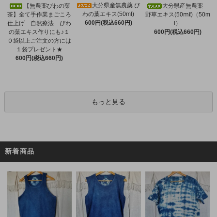
大分県産無農薬 び
【無農薬びわの葉
大分県産無農薬
わの葉エキス(50ml)
茶】全て手作業まごころ
野草エキス(50ⅿℓ)（50m
600円(税込660円)
仕上げ 自然療法 びわ
l）
の葉エキス作りにも♪１
600円(税込660円)
０袋以上ご注文の方には
１袋プレゼント★
600円(税込660円)
もっと見る
新着商品