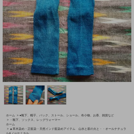
ホーム
>
●靴下、帽子、バック、ストール、ショール、布小物、お香、雑貨など
>
・靴下、ソックス、レッグウォーマー
ホーム
>
▲草木染め・正藍染・天然インド藍染めアイテム 山水と薪の火と・・オールナチュラ
ル&ノーケミカル