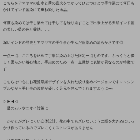
こちらをアマヤマの山水と薪の直火をつかってひとつひとつ手作業にて何日も
かけてインド藍染にて重ね染した逸品。
何度も染めては干し染めては干してを繰り返すことで出来上がる天然インド藍
の美しい藍の色と薬効。。。
深いインドの歴史とアマヤマの手仕事が生んだ藍染めの清らかさです◎
一点一点、こころを込めて丁寧に染め上げた限定一点ものです。ふっくらと優
しく柔らかい着心地と、手染めのため一点一点微妙に表情が異なるのが特徴で
す
こちらは中心にお花曼荼羅デザインを入れた絞り染めバージョンです～～シン
プルながら手仕事の波動が優しく足元を包んでくれますように∞○
▷▶︎◀︎◁
・足のムレやニオイ対策に
・かかとがズレにくい立体設計。靴の中でもズレないように踵を大きめにしっ
かり作っているのでズレにくくストレスがありません