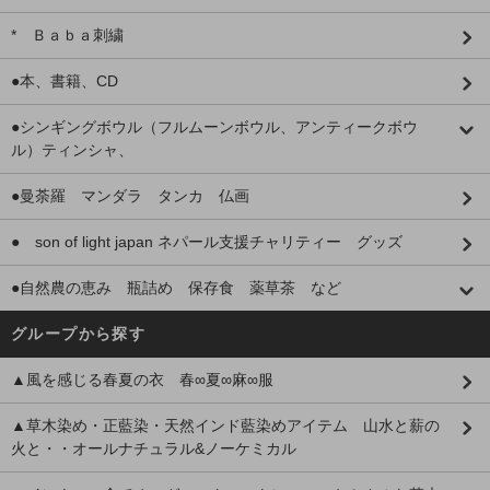
* Ｂａｂａ刺繍
●本、書籍、CD
●シンギングボウル（フルムーンボウル、アンティークボウ
ル）ティンシャ、
●曼荼羅 マンダラ タンカ 仏画
● son of light japan ネパール支援チャリティー グッズ
●自然農の恵み 瓶詰め 保存食 薬草茶 など
グループから探す
▲風を感じる春夏の衣 春∞夏∞麻∞服
▲草木染め・正藍染・天然インド藍染めアイテム 山水と薪の
火と・・オールナチュラル&ノーケミカル