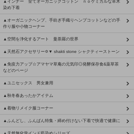
▲インナー 全てオーガニックコットン ｎｏケミカルな草木
染め下着
▲オーガニックヘンプ、手紡ぎ手織りヘンプコットンなどの手
作り服や小物コーナー
▲空間を浄化するアート 曼荼羅の世界
▲天然石アクセサリー✡▼ shakti stone シャクティーストーン
▲免疫力アップ☆アマヤマ草庵の元気印◎発酵保存食&薬草茶
などのページ
▲ユニセックス 男女兼用
▲秋冬春あったかアイテム
▲着物リメイク服コーナー
▲ふんどし、ふんぱん特集・締め付けない下着で快適で健康に
▲天然無化学インド藍染めシリーズ