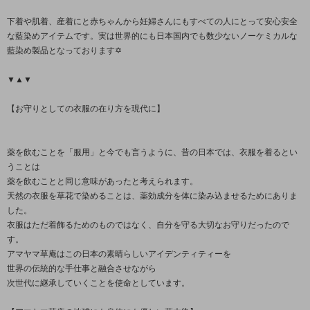
下着や肌着、産着にと赤ちゃんから妊婦さんにもすべての人にとって安心安全
な藍染めアイテムです。実は世界的にも日本国内でも数少ないノーケミカルな
藍染め製品となっております✡
▼▲▼
【お守りとしての衣服の在り方を現代に】
薬を飲むことを「服用」と今でも言うように、昔の日本では、衣服を着るとい
うことは
薬を飲むことと同じ意味があったと考えられます。
天然の衣服を草花で染めることは、薬効成分を体に染み込ませるためにありま
した。
衣服はただ着飾るためのものではなく、自分を守る大切なお守りだったので
す。
アマヤマ草庵はこの日本の素晴らしいアイデンティティーを
世界の伝統的な手仕事と融合させながら
次世代に継承していくことを使命としています。