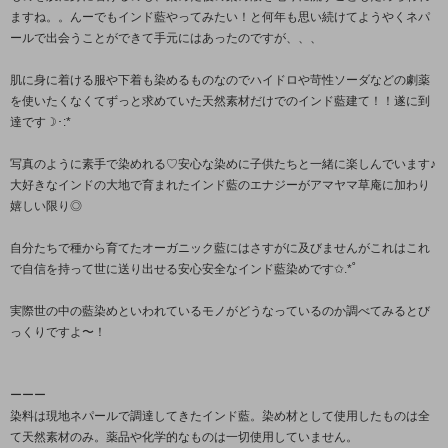
ますね。。んーでもインド藍やってみたい！と何年も思い続けてようやくネパ
ールで出会うことができて手元にはあったのですが、、、
肌に身に着ける服や下着も染めるものなのでハイドロや苛性ソーダなどの劇薬
を使いたくなくてずっと求めていた天然素材だけでのインド藍建て！！遂に到
達です☽･:*
写真のように素手で染めれる♡安心な染めに子供たちと一緒に楽しんでいます♪
大好きなインドの大地で育まれたインド藍のエナジーがアマヤマ草庵に加わり
嬉しい限り◎
自分たちで種から育てたオーガニック藍にはさすがに及びませんがこれはこれ
で自信を持って世に送り出せる安心安全なインド藍染めです✩.*˚
実際世の中の藍染めといわれているモノがどうなっているのか調べてみるとび
っくりですよ〜！
ーーー
染料は現地ネパールで調達してきたインド藍。染め材として使用したものは全
て天然素材のみ。薬品や化学的なものは一切使用していません。