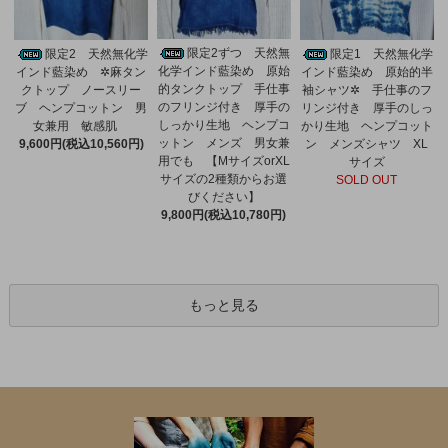
限定2ずつ 天然無
限定2 天然無化学
限定1 天然無化学
化学インド藍染め 原始
インド藍染め ✲麻タン
インド藍染め 原始的半
的タンクトップ 手仕事
クトップ ノースリー
袖シャツ✲ 手仕事のフ
のフリンジ付き 厚手の
ブ ヘンプコットン 男
リンジ付き 厚手のしっ
しっかり生地 ヘンプコ
女兼用 敏感肌
かり生地 ヘンプコット
ットン メンズ 男女兼
9,600円(税込10,560円)
ン メンズシャツ XL
用でも 【MサイズorXL
サイズ
サイズの2種類からお選
SOLD OUT
びください】
9,800円(税込10,780円)
もっと見る