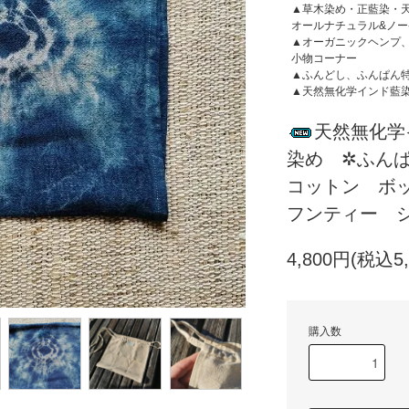
▲草木染め・正藍染・
オールナチュラル&ノ
▲オーガニックヘンプ
小物コーナー
▲ふんどし、ふんぱん
▲天然無化学インド藍
天然無化学
染め ✲ふん
コットン ボ
フンティー
4,800円(税込5,
購入数