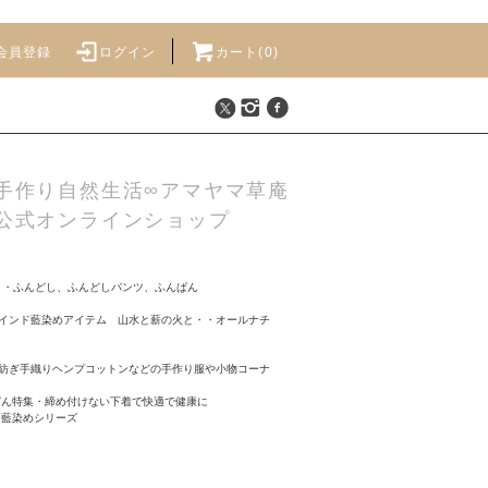
会員登録
ログイン
カート(
0
)
手作り自然生活∞アマヤマ草庵
公式オンラインショップ
>
・ふんどし、ふんどしパンツ、ふんぱん
インド藍染めアイテム 山水と薪の火と・・オールナチ
紡ぎ手織りヘンプコットンなどの手作り服や小物コーナ
ぱん特集・締め付けない下着で快適で健康に
ド藍染めシリーズ