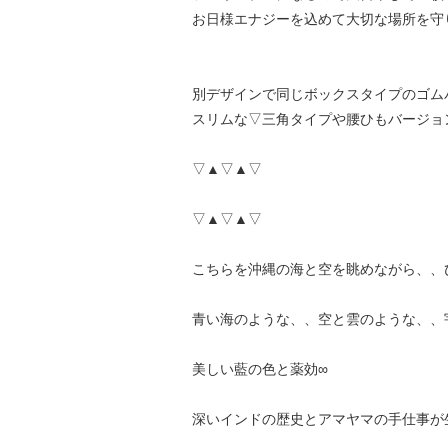
お日様エナジーを込めて大切な場所を守
別デザインで同じボックスタイプのゴム
スリムな▽三角タイプや腰ひもバージョ
▽▲▽▲▽
▽▲▽▲▽
こちらを沖縄の海と空を眺めながら、、
青い海のような、、空と雲のような、、
美しい藍の色と薬効∞
深いインドの歴史とアマヤマの手仕事が