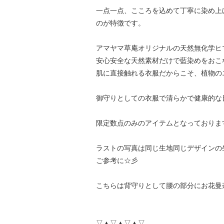
一点一点、こころを込めて丁寧に染め上
のが特徴です。
アマヤマ草庵オリジナルの天然無化学ヒ
安心安全な天然素材だけで藍染めをおこ
肌に直接触れる衣服だからこそ、植物の
御守りとしての衣服で清らかで健康的な
限定数点のみのアイテムとなっておりま
ラストの写真は同じ生地同じデザインの
ご参考に☆彡
こちらは背守りとして腰の部分にお花曼
▽▲▽▲▽▲▽