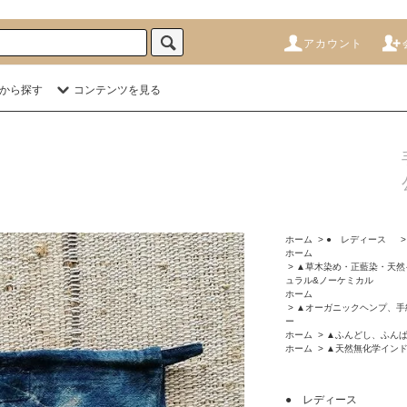
アカウント
から探す
コンテンツを見る
ホーム
>
● レディース
ホーム
>
▲草木染め・正藍染・天然
ュラル&ノーケミカル
ホーム
>
▲オーガニックヘンプ、手
ー
ホーム
>
▲ふんどし、ふん
ホーム
>
▲天然無化学イン
● レディース