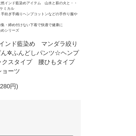
天然インド藍染めアイテム 山水と薪の火と・・
ーケミカル
、手紡ぎ手織りヘンプコットンなどの手作り服や
特集・締め付けない下着で快適で健康に
染めシリーズ
インド藍染め マンダラ絞り
ぱん✲ふんどしパンツ☆ヘンプ
ックスタイプ 腰ひもタイプ
 ショーツ
280円)