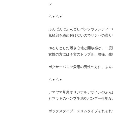
ツ
△▼△▼
ふんぱんはふんどしパンツやフンティー
鼠径部を締め付けないのでリンパの滞り
ゆるりとした履き心地と開放感が、一度
女性の方には子宮のトラブル、腰痛、生
ボクサーパンツ愛用の男性の方に、ふん
△▼△▼
アマヤマ草庵オリジナルデザインのふん
ヒマラヤのヘンプ生地やバンブー生地な
ボックスタイプ、スリムタイプそれぞれ