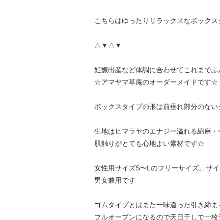
こちらはゆったりリラックスなボックス
△▼△▼
妊娠出産など体調に合わせてこれまでふ
☆アマヤマ草庵のオーダーメイドです☆
ボックスタイプの形は前垂れ部分のない
生地はヒマラヤのエナジー溢れる綿麻・
肌触りがとても心地よい素材です☆
女性用サイズS〜Lのフリーサイズ。サ
男女兼用です
ゴムタイプとはまた一味違った引き締ま
フルオープンになるので天日干しで一枚