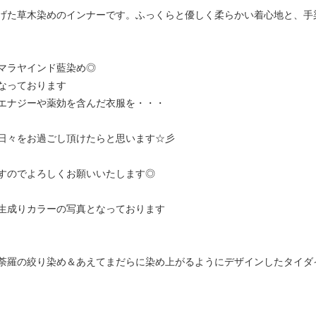
げた草木染めのインナーです。ふっくらと優しく柔らかい着心地と、手
マラヤインド藍染め◎
なっております
エナジーや薬効を含んだ衣服を・・・
日々をお過ごし頂けたらと思います☆彡
すのでよろしくお願いいたします◎
生成りカラーの写真となっております
荼羅の絞り染め＆あえてまだらに染め上がるようにデザインしたタイダ