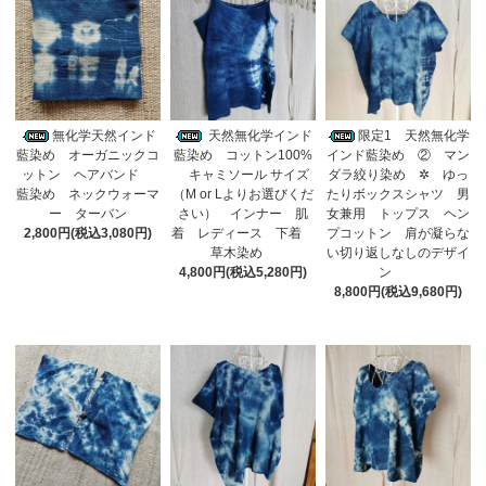
無化学天然インド
天然無化学インド
限定1 天然無化学
藍染め オーガニックコ
藍染め コットン100%
インド藍染め ② マン
ットン ヘアバンド
キャミソール サイズ
ダラ絞り染め ✲ ゆっ
藍染め ネックウォーマ
（M or Lよりお選びくだ
たりボックスシャツ 男
ー ターバン
さい） インナー 肌
女兼用 トップス ヘン
2,800円(税込3,080円)
着 レディース 下着
プコットン 肩が凝らな
草木染め
い切り返しなしのデザイ
4,800円(税込5,280円)
ン
8,800円(税込9,680円)