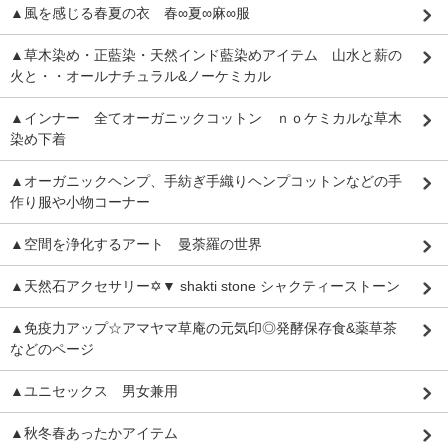
▲風を感じる春夏の衣 春∞夏∞麻∞服
▲草木染め・正藍染・天然インド藍染めアイテム 山水と薪の
火と・・オールナチュラル&ノーケミカル
▲インナー 全てオーガニックコットン ｎｏケミカルな草木
染め下着
▲オーガニックヘンプ、手紡ぎ手織りヘンプコットンなどの手
作り服や小物コーナー
▲空間を浄化するアート 曼荼羅の世界
▲天然石アクセサリー✡▼ shakti stone シャクティーストーン
▲免疫力アップ☆アマヤマ草庵の元気印◎発酵保存食&薬草茶
などのページ
▲ユニセックス 男女兼用
▲秋冬春あったかアイテム