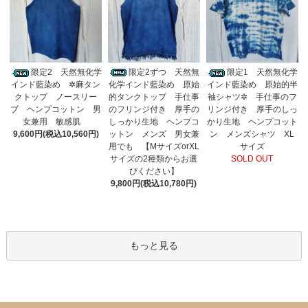
限定2ずつ 天然無
限定2 天然無化学
限定1 天然無化学
化学インド藍染め 原始
インド藍染め ✲麻タン
インド藍染め 原始的半
的タンクトップ 手仕事
クトップ ノースリー
袖シャツ✲ 手仕事のフ
のフリンジ付き 厚手の
ブ ヘンプコットン 男
リンジ付き 厚手のしっ
しっかり生地 ヘンプコ
女兼用 敏感肌
かり生地 ヘンプコット
ットン メンズ 男女兼
9,600円(税込10,560円)
ン メンズシャツ XL
用でも 【MサイズorXL
サイズ
サイズの2種類からお選
SOLD OUT
びください】
9,800円(税込10,780円)
もっと見る