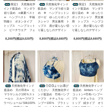
限定1 天然無化学
天然無化学インド
限定1 天然無化学
インド藍染め マンダラ
藍染め マンダラ絞り染
インド藍染め マンダラ
絞り染め ∞麻夏ベスト
め ✲ ヘンプコットン
絞り染め ✲ ゆったり
∞ ヘンプベスト 半袖
ガーゼ ゆったりボック
ボックスシャツ 男女兼
羽織り ボタンタイプ
スシャツ 男女兼用 ト
用 トップス ヘンプコ
トップス ヘンプコット
ップス 肩が凝らない切
ットン 肩が凝らない切
ン ビーチウエア フェ
り返しなしのデザイン
り返しなしのデザイン
ス
8,200円(税込9,020円)
8,800円(税込9,680円)
8,800円(税込9,680円)
天然無化学インド
①②③よりお選び
天然無化学インド
藍染め 天の羽衣∞ ヒ
ください 天然無化学イ
藍染め kintaro ヘンプ
マラヤシルク100％スト
ンド藍染め 竹布バンブ
コットン×竹布バンブー
ール☆ スカーフ/マフ
ーブラ ナチュラル バ
ブラ ナチュラル ブラ
ラー/ショール/ Silk100%
ンブー100％ ブラトッ
トップ 紐タイプ オリ