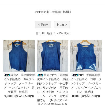
おすすめ順
価格順
新着順
< Prev
Next >
310
1
24
全
商品
-
表示
限定2 天然無化学
限定2ずつ 天然無
□■□ 天然無化学
インド藍染め ✲麻タン
化学インド藍染め 原始
インド藍染め 竹布 タ
クトップ ノースリー
的タンクトップ 手仕事
ンクトップ ノースリー
ブ ヘンプコットン 男
のフリンジ付き 厚手の
ブ バンブーヘンプコッ
女兼用 敏感肌
しっかり生地 ヘンプコ
トン 敏感肌
9,600円(税込10,560円)
ットン メンズ 男女兼
8,900円(税込9,790円)
用でも 【MサイズorXL
サイズの2種類からお選