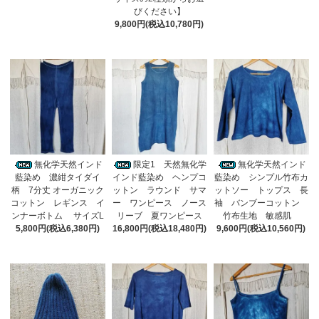
びください】
9,800円(税込10,780円)
無化学天然インド
限定1 天然無化学
無化学天然インド
藍染め 濃紺タイダイ
インド藍染め ヘンプコ
藍染め シンプル竹布カ
柄 7分丈 オーガニック
ットン ラウンド サマ
ットソー トップス 長
コットン レギンス イ
ー ワンピース ノース
袖 バンブーコットン
ンナーボトム サイズL
リーブ 夏ワンピース
竹布生地 敏感肌
5,800円(税込6,380円)
16,800円(税込18,480円)
9,600円(税込10,560円)