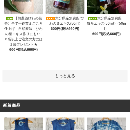
大分県産無農薬 び
【無農薬びわの葉
大分県産無農薬
わの葉エキス(50ml)
茶】全て手作業まごころ
野草エキス(50ⅿℓ)（50m
600円(税込660円)
仕上げ 自然療法 びわ
l）
の葉エキス作りにも♪１
600円(税込660円)
０袋以上ご注文の方には
１袋プレゼント★
600円(税込660円)
もっと見る
新着商品