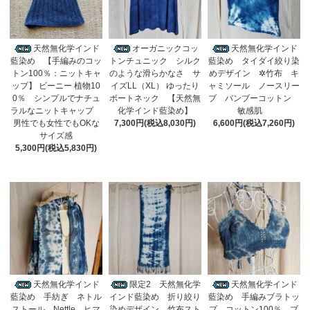
天然無化学インド
オーガニックコッ
天然無化学インド
藍染め 【手編みのコッ
トンチュニック シルク
藍染め タイダイ絞り染
トン100％：ニットキャ
のような滑らかなさ サ
めデザイン ✲竹布 キ
ップ】 ビーニー 植物10
イズLL（XL） ゆったり
ャミソール ノースリー
0％ シンプルでナチュ
ボートネック 【天然無
ブ バンブーコットン
ラルなニットキャップ
化学インド藍染め】
敏感肌
男性でも女性でもOKな
7,300円(税込8,030円)
6,600円(税込7,260円)
サイズ感
5,300円(税込5,830円)
天然無化学インド
限定2 天然無化学
天然無化学インド
藍染め 手紡ぎ ネトル
インド藍染め 折り絞り
藍染め 手編みブラトッ
ストール Nettle ヒマ
染めデザイン 竹布スト
プ コットン100％ ブ