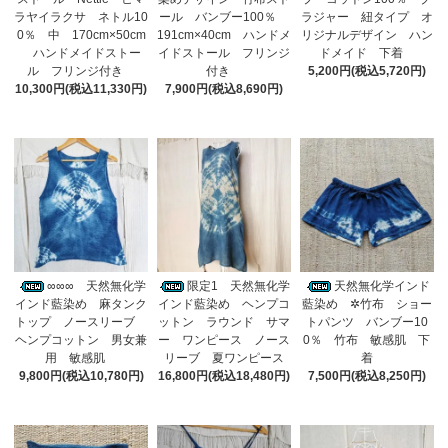
ラヤイラクサ ネトル10
ール バンブー100％
ラジャー 紐タイプ オ
0％ 中 170cm×50cm
191cm×40cm ハンドメ
リジナルデザイン ハン
ハンドメイドストー
イドストール フリンジ
ドメイド 下着
ル フリンジ付き
付き
5,200円(税込5,720円)
10,300円(税込11,330円)
7,900円(税込8,690円)
∞∞∞ 天然無化学
限定1 天然無化学
天然無化学インド
インド藍染め 麻タンク
インド藍染め ヘンプコ
藍染め ✲竹布 ショー
トップ ノースリーブ
ットン ラウンド サマ
トパンツ バンブー10
ヘンプコットン 男女兼
ー ワンピース ノース
0％ 竹布 敏感肌 下
用 敏感肌
リーブ 夏ワンピース
着
9,800円(税込10,780円)
16,800円(税込18,480円)
7,500円(税込8,250円)