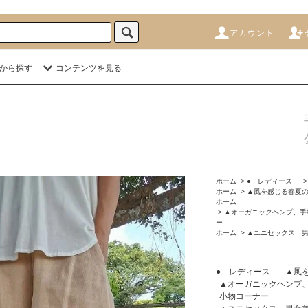
アカウント
から探す
コンテンツを見る
ホーム
>
● レディース
ホーム
>
▲風を感じる春夏の
ホーム
>
▲オーガニックヘンプ、手
ー
ホーム
>
▲ユニセックス 
● レディース
▲風
▲オーガニックヘンプ
小物コーナー