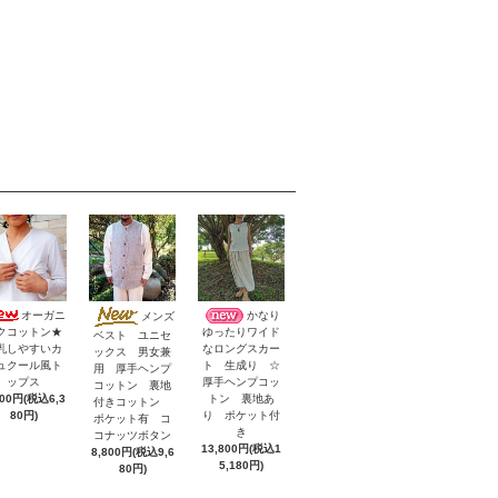
オーガニ
かなり
メンズ
クコットン★
ゆったりワイド
ベスト ユニセ
乳しやすいカ
なロングスカー
ックス 男女兼
ュクール風ト
ト 生成り ☆
用 厚手ヘンプ
ップス
厚手ヘンプコッ
コットン 裏地
800円(税込6,3
トン 裏地あ
付きコットン
80円)
り ポケット付
ポケット有 コ
き
コナッツボタン
13,800円(税込1
8,800円(税込9,6
5,180円)
80円)