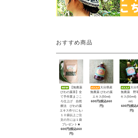
おすすめ商品
【無農薬
大分県産
大分
びわの葉茶】全
無農薬 びわの葉
無農薬 野
て手作業まごこ
エキス(50ml)
キス(50ⅿℓ)
ろ仕上げ 自然
600円(税込660
ml）
療法 びわの葉
円)
600円(税込6
エキス作りにも♪
円)
１０袋以上ご注
文の方には１袋
プレゼント★
600円(税込660
円)