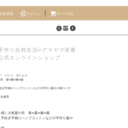
会員登録
ログイン
カート(
0
)
手作り自然生活∞アマヤマ草庵
公式オンラインショップ
>
* パンツ、ボトムス
衣 春∞夏∞麻∞服
紡ぎ手織りヘンプコットンなどの手作り服や小物コーナ
男女兼用
を感じる春夏の衣 春∞夏∞麻∞服
、手紡ぎ手織りヘンプコットンなどの手作り服や