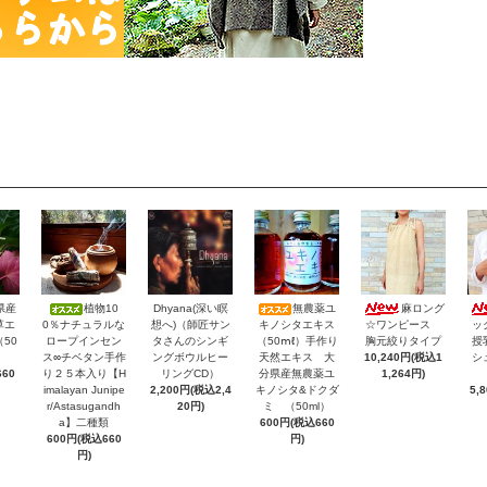
県産
植物10
Dhyana(深い瞑
無農薬ユ
麻ロング
草エ
0％ナチュラルな
想へ)（師匠サン
キノシタエキス
☆ワンピース
ッ
（50
ロープインセン
タさんのシンギ
（50ⅿℓ）手作り
胸元絞りタイプ
授
ス∞チベタン手作
ングボウルヒー
天然エキス 大
10,240円(税込1
シ
60
り２５本入り【H
リングCD）
分県産無農薬ユ
1,264円)
imalayan Junipe
2,200円(税込2,4
キノシタ&ドクダ
5,
r/Astasugandh
20円)
ミ （50ml）
a】二種類
600円(税込660
600円(税込660
円)
円)