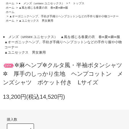
ホーム
>
● メンズ（unisex ユニセックス）
>
* トップス
ホーム
>
▲風を感じる春夏の衣 春∞夏∞麻∞服
ホーム
>
▲オーガニックヘンプ、手紡ぎ手織りヘンプコットンなどの手作り服や小物コーナー
ホーム
>
▲ユニセックス 男女兼用
● メンズ（unisex ユニセックス）
▲風を感じる春夏の衣 春∞夏∞麻∞服
▲オーガニックヘンプ、手紡ぎ手織りヘンプコットンなどの手作り服や小物
コーナー
▲ユニセックス 男女兼用
✲麻ヘンプ✲クルタ風・半袖ボタンシャツ
✲ 厚手のしっかり生地 ヘンプコットン メ
ンズシャツ ポケット付き Lサイズ
13,200円(税込14,520円)
購入数