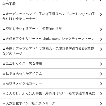
染め下着
▲オーガニックヘンプ、手紡ぎ手織りヘンプコットンなどの手
作り服や小物コーナー
▲空間を浄化するアート 曼荼羅の世界
▲天然石アクセサリー✡▼ shakti stone シャクティーストーン
▲免疫力アップ☆アマヤマ草庵の元気印◎発酵保存食&薬草茶
などのページ
▲ユニセックス 男女兼用
▲秋冬春あったかアイテム
▲着物リメイク服コーナー
▲ふんどし、ふんぱん特集・締め付けない下着で快適で健康に
▲天然無化学インド藍染めシリーズ