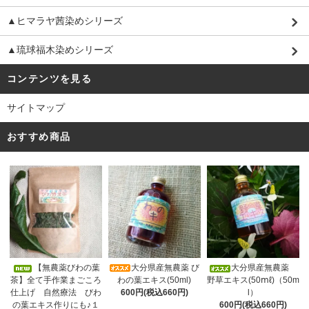
▲ヒマラヤ茜染めシリーズ
▲琉球福木染めシリーズ
コンテンツを見る
サイトマップ
おすすめ商品
大分県産無農薬 び
【無農薬びわの葉
大分県産無農薬
わの葉エキス(50ml)
茶】全て手作業まごころ
野草エキス(50ⅿℓ)（50m
600円(税込660円)
仕上げ 自然療法 びわ
l）
の葉エキス作りにも♪１
600円(税込660円)