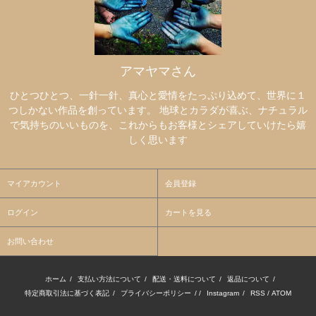
アマヤマさん
ひとつひとつ、一針一針、真心と愛情をたっぷり込めて、世界に１
つしかない作品を創っています。 地球とカラダが喜ぶ、ナチュラル
で気持ちのいいものを、これからもお客様とシェアしていけたら嬉
しく思います
マイアカウント
会員登録
ログイン
カートを見る
お問い合わせ
ホーム
/
支払い方法について
/
配送・送料について
/
返品について
/
特定商取引法に基づく表記
/
プライバシーポリシー
/ /
Instagram
/
RSS
/
ATOM