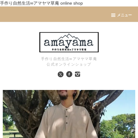
手作り自然生活∞アマヤマ草庵 online shop
メニュー
手作り自然生活∞アマヤマ草庵
公式オンラインショップ