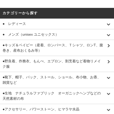
カテゴリーから探す
● レディース
● メンズ（unisex ユニセックス）
●キッズ＆ベイビー（産着、ロンパース、Ｔシャツ、ロンT、腹
巻き、産布おくるみ等）
●野良着、作務衣、もんぺ、エプロン、割烹着など着物リメイ
ク服
●靴下、帽子、バック、ストール、ショール、布小物、お香、
雑貨など
●生地 ナチュラルファブリック オーガニックヘンプなどの
天然素材の布
●アクセサリー、パワーストーン、ヒマラヤ水晶