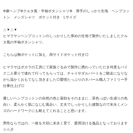
✲麻ヘンプ✲クルタ風・半袖ボタンシャツ✲ 厚手のしっかり生地 ヘンプコッ
トン メンズシャツ ポケット付き Lサイズ
△▼△▼
ヒマラヤンヘンプコットンのしっかりした厚めの生地で製作いたしましたクル
タ風の半袖ボタンシャツ。
こちらは胸ポケットに加え、両サイドポケット付き◎
ヒマラヤはポカラの工房にて家族ぐるみで製作に携わっていただき何度もバイ
ク二人乗りで連れて行ってもらっては、チャイやダルバートをご馳走になりな
がら温かくおもてなし頂きました◎愛情たっぷりのネパール職人ファミリー手
仕事仕上げ◎
優しいヘンプコットンの自然の色と薬効をそのままに…茶色っぽい生成りの色
合い、柔らかく肌になじむ風合い、丈夫でしっかりした縫製なので末永くメン
ズのハードワークにも耐えてくれることと思います。
男性ならではの、一枚を大切に末永く育て、愛用頂ける逸品となっております
☆☆彡