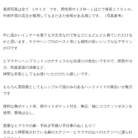
着用写真は全て Lサイズ です。男性用サイズＭ～Ｌほどで身長１７０ｃｍ、
中肉中背の店主が着用してもまだまだ余裕がある感じです。（写真参考）
中に温かいインナーを着ても大丈夫なので冬などにもどんどん着ていただける
かと思います。ヤクやヘンプののベスト等にも相性の良いシンプルなデザイン
が◎です
ヒマラヤンヘンプコットンのナチュラルな生成りの色合いですので、瞑想やヨ
ガ、民族楽器の演奏など、
神聖な衣装としてもお使いいただけたら嬉しいです。
もちろん普段着としてもシンプルで温かみのあるハンドメイドの風合いが魅力
です
便利な胸ポケット有、両サイドポケット付き。胸元、袖にココナッツボタンを
使用。裏地はなし。
貴重なヒマラヤの麻・手紡ぎ手織り手仕事のぬくもり♡
太古より神聖視されている麻のエナジー・ヒマラヤの山々のエナジーに護られ