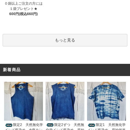
０袋以上ご注文の方には
１袋プレゼント★
600円(税込660円)
もっと見る
新着商品
限定2ずつ 天然無
限定2 天然無化学
限定1 天然無化学
化学インド藍染め 原始