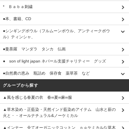
* Ｂａｂａ刺繍
●本、書籍、CD
●シンギングボウル（フルムーンボウル、アンティークボウ
ル）ティンシャ、
●曼荼羅 マンダラ タンカ 仏画
● son of light japan ネパール支援チャリティー グッズ
●自然農の恵み 瓶詰め 保存食 薬草茶 など
グループから探す
▲風を感じる春夏の衣 春∞夏∞麻∞服
▲草木染め・正藍染・天然インド藍染めアイテム 山水と薪の
火と・・オールナチュラル&ノーケミカル
▲インナー 全てオーガニックコットン ｎｏケミカルな草木