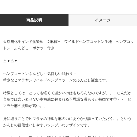
商品説明
イメージ
天然無化学インド藍染め ✲麻褌✲ ワイルドヘンプコットン生地 ヘンプコッ
トン ふんどし ポケット付き
△▼△▼
ヘンプコットンふんどし～気持ちい肌触り～
希少なヒマラヤンワイルドヘンプコットンのふんどし誕生です。
特徴としては、とっても軽くて温かいのはもちろんなのですが、、、なんだか
言葉では言い表せない幸福感に包まれる不思議な温もりが特徴です◎・・・ヒ
マラヤ麻の波動が高い。。
身に纏うことでヒマラヤの神聖な麻の力にあやかり護っていただく。。という
かんじの普段使いしやすいシンプルなデザインです。