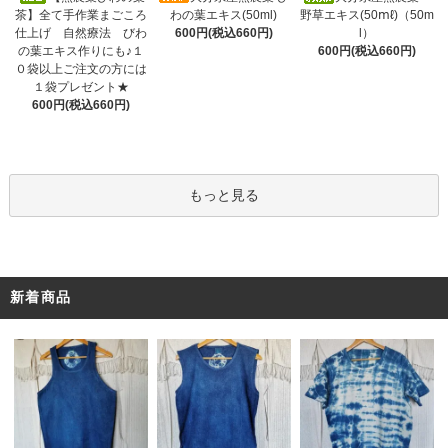
わの葉エキス(50ml)
茶】全て手作業まごころ
野草エキス(50ⅿℓ)（50m
600円(税込660円)
仕上げ 自然療法 びわ
l）
の葉エキス作りにも♪１
600円(税込660円)
０袋以上ご注文の方には
１袋プレゼント★
600円(税込660円)
もっと見る
新着商品