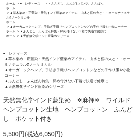
ホーム
>
● レディース
>
・ふんどし、ふんどしパンツ、ふんぱん
ホーム
>
▲草木染め・正藍染・天然インド藍染めアイテム 山水と薪の火と・・オールナチュラ
ル&ノーケミカル
ホーム
>
▲オーガニックヘンプ、手紡ぎ手織りヘンプコットンなどの手作り服や小物コーナー
ホーム
>
▲ふんどし、ふんぱん特集・締め付けない下着で快適で健康に
ホーム
>
▲天然無化学インド藍染めシリーズ
● レディース
▲草木染め・正藍染・天然インド藍染めアイテム 山水と薪の火と・・オー
ルナチュラル&ノーケミカル
▲オーガニックヘンプ、手紡ぎ手織りヘンプコットンなどの手作り服や小物
コーナー
▲ふんどし、ふんぱん特集・締め付けない下着で快適で健康に
▲天然無化学インド藍染めシリーズ
天然無化学インド藍染め ✲麻褌✲ ワイルド
ヘンプコットン生地 ヘンプコットン ふんど
し ポケット付き
5,500円(税込6,050円)