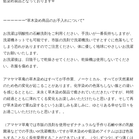
藍染め製品となっております✡
ーーーーーー*草木染め商品のお手入れについて*
お洗濯は弱酸性の石鹸洗剤をご利用ください。手洗いが一番長持ちしますが、
洗濯機ネットでも可能です。市販の洗剤で洗濯機洗いですとすぐに色落ちして
しまう恐れがありますのでご注意ください。体に優しく地球にやさしいお洗濯
でお願いいたします。
お洗濯後は、日陰干しで乾燥させてください。乾燥機は使用しないでくださ
い。衣服を傷めます。
アマヤマ草庵の草木染めはすべてが手作業、ノーケミカル、すべてが天然素材
のため色の変化が起こることがあります。化学染めの色落ちしない服との違い
を感じるとともに、末永く草木染め製品で癒されていただきたいですが、時間
の経過とともに薄れてくる変化もお楽しみいただけたらと思います。そして再
び草木染めで重ね染するというお楽しみも楽しみに、ゆとりある幸せな日々を
お過ごしいただけたらと思います。。
（アマヤマ草庵では市販の洗剤を使用せずナチュラルな手作り石鹸や米の乳酸
菌液などでの手洗いor洗濯機洗いですが草木染めや藍染めアイテムはほぼ色落
ちすることなく長年愛用することができています。（少しずつ少しずつ薄くは