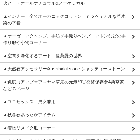
火と・・オールナチュラル&ノーケミカル
▲インナー 全てオーガニックコットン ｎｏケミカルな草木
染め下着
▲オーガニックヘンプ、手紡ぎ手織りヘンプコットンなどの手
作り服や小物コーナー
▲空間を浄化するアート 曼荼羅の世界
▲天然石アクセサリー✡▼ shakti stone シャクティーストーン
▲免疫力アップ☆アマヤマ草庵の元気印◎発酵保存食&薬草茶
などのページ
▲ユニセックス 男女兼用
▲秋冬春あったかアイテム
▲着物リメイク服コーナー