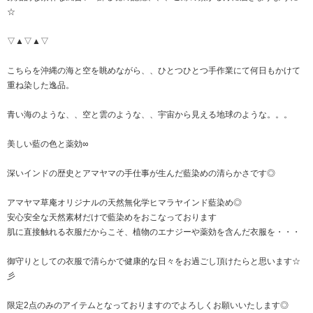
☆
▽▲▽▲▽
こちらを沖縄の海と空を眺めながら、、ひとつひとつ手作業にて何日もかけて
重ね染した逸品。
青い海のような、、空と雲のような、、宇宙から見える地球のような。。。
美しい藍の色と薬効∞
深いインドの歴史とアマヤマの手仕事が生んだ藍染めの清らかさです◎
アマヤマ草庵オリジナルの天然無化学ヒマラヤインド藍染め◎
安心安全な天然素材だけで藍染めをおこなっております
肌に直接触れる衣服だからこそ、植物のエナジーや薬効を含んだ衣服を・・・
御守りとしての衣服で清らかで健康的な日々をお過ごし頂けたらと思います☆
彡
限定2点のみのアイテムとなっておりますのでよろしくお願いいたします◎