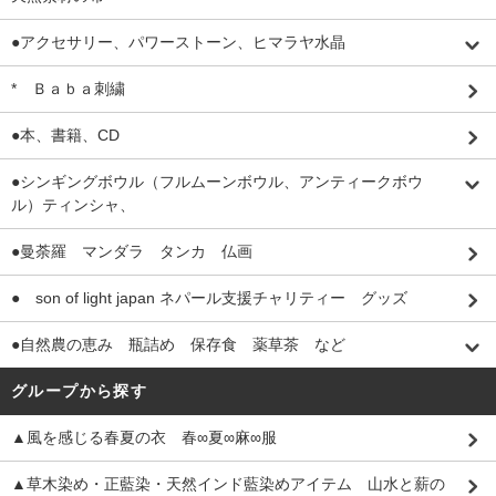
●アクセサリー、パワーストーン、ヒマラヤ水晶
* Ｂａｂａ刺繍
●本、書籍、CD
●シンギングボウル（フルムーンボウル、アンティークボウ
ル）ティンシャ、
●曼荼羅 マンダラ タンカ 仏画
● son of light japan ネパール支援チャリティー グッズ
●自然農の恵み 瓶詰め 保存食 薬草茶 など
グループから探す
▲風を感じる春夏の衣 春∞夏∞麻∞服
▲草木染め・正藍染・天然インド藍染めアイテム 山水と薪の