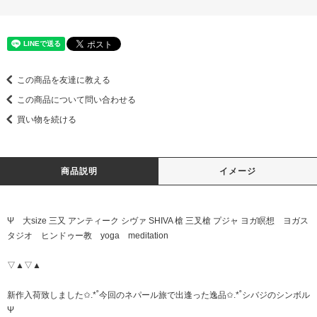
この商品を友達に教える
この商品について問い合わせる
買い物を続ける
商品説明
イメージ
Ψ 大size 三又 アンティーク シヴァ SHIVA 槍 三叉槍 プジャ ヨガ瞑想 ヨガス
タジオ ヒンドゥー教 yoga meditation
▽▲▽▲
新作入荷致しました✩.*˚今回のネパール旅で出逢った逸品✩.*˚シバジのシンボル
Ψ