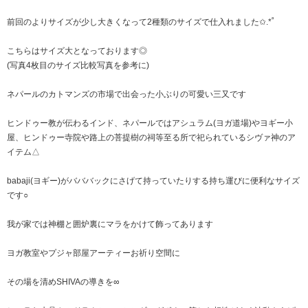
前回のよりサイズが少し大きくなって2種類のサイズで仕入れました✩.*˚
こちらはサイズ大となっております◎
(写真4枚目のサイズ比較写真を参考に)
ネパールのカトマンズの市場で出会った小ぶりの可愛い三又です
ヒンドゥー教が伝わるインド、ネパールではアシュラム(ヨガ道場)やヨギー小
屋、ヒンドゥー寺院や路上の菩提樹の祠等至る所で祀られているシヴァ神のア
イテム△
babaji(ヨギー)がバババックにさげて持っていたりする持ち運びに便利なサイズ
です○
我が家では神棚と囲炉裏にマラをかけて飾ってあります
ヨガ教室やプジャ部屋アーティーお祈り空間に
その場を清めSHIVAの導きを∞