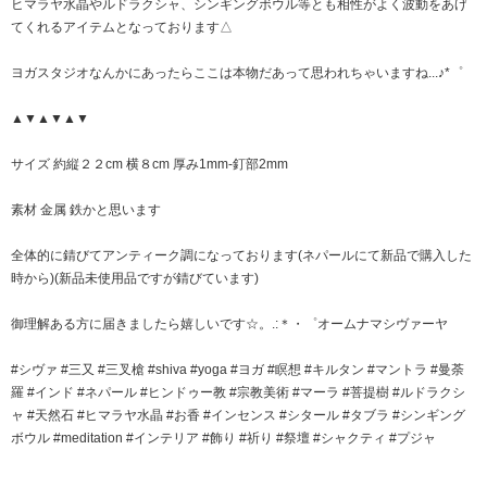
ヒマラヤ水晶やルドラクシャ、シンギングボウル等とも相性がよく波動をあげ
てくれるアイテムとなっております△
ヨガスタジオなんかにあったらここは本物だあって思われちゃいますね...♪*゜
▲▼▲▼▲▼
サイズ 約縦２２cm 横８cm 厚み1mm-釘部2mm
素材 金属 鉄かと思います
全体的に錆びてアンティーク調になっております(ネパールにて新品で購入した
時から)(新品未使用品ですが錆びています)
御理解ある方に届きましたら嬉しいです☆。.:＊・゜オームナマシヴァーヤ
#シヴァ #三又 #三叉槍 #shiva #yoga #ヨガ #瞑想 #キルタン #マントラ #曼荼
羅 #インド #ネパール #ヒンドゥー教 #宗教美術 #マーラ #菩提樹 #ルドラクシ
ャ #天然石 #ヒマラヤ水晶 #お香 #インセンス #シタール #タブラ #シンギング
ボウル #meditation #インテリア #飾り #祈り #祭壇 #シャクティ #プジャ