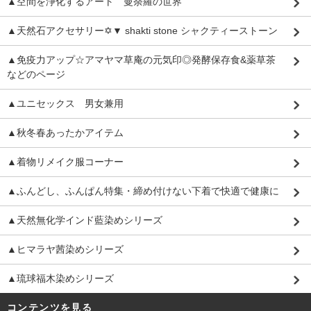
▲空間を浄化するアート 曼荼羅の世界
▲天然石アクセサリー✡▼ shakti stone シャクティーストーン
▲免疫力アップ☆アマヤマ草庵の元気印◎発酵保存食&薬草茶
などのページ
▲ユニセックス 男女兼用
▲秋冬春あったかアイテム
▲着物リメイク服コーナー
▲ふんどし、ふんぱん特集・締め付けない下着で快適で健康に
▲天然無化学インド藍染めシリーズ
▲ヒマラヤ茜染めシリーズ
▲琉球福木染めシリーズ
コンテンツを見る