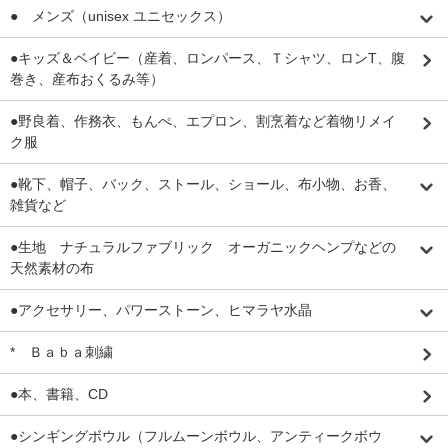
● メンズ（unisex ユニセックス）
●キッズ＆ベイビー（産着、ロンパース、Ｔシャツ、ロンT、腹
巻き、産布おくるみ等）
●野良着、作務衣、もんぺ、エプロン、割烹着など着物リメイ
ク服
●靴下、帽子、バック、ストール、ショール、布小物、お香、
雑貨など
●生地 ナチュラルファブリック オーガニックヘンプなどの
天然素材の布
●アクセサリー、パワーストーン、ヒマラヤ水晶
* Ｂａｂａ刺繍
●本、書籍、CD
●シンギングボウル（フルムーンボウル、アンティークボウ