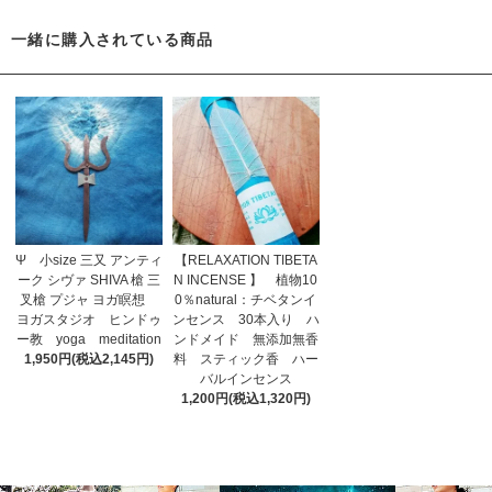
一緒に購入されている商品
Ψ 小size 三又 アンティ
【RELAXATION TIBETA
ーク シヴァ SHIVA 槍 三
N INCENSE 】 植物10
叉槍 プジャ ヨガ瞑想
0％natural：チベタンイ
ヨガスタジオ ヒンドゥ
ンセンス 30本入り ハ
ー教 yoga meditation
ンドメイド 無添加無香
1,950円(税込2,145円)
料 スティック香 ハー
バルインセンス
1,200円(税込1,320円)