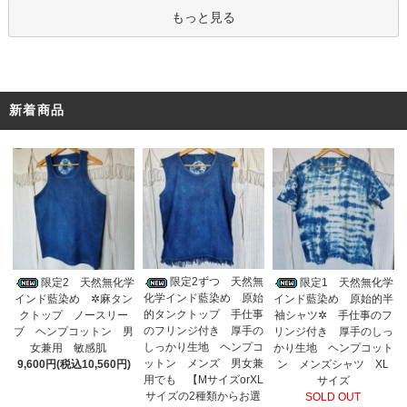
もっと見る
新着商品
限定2ずつ 天然無
限定2 天然無化学
限定1 天然無化学
化学インド藍染め 原始
インド藍染め ✲麻タン
インド藍染め 原始的半
的タンクトップ 手仕事
クトップ ノースリー
袖シャツ✲ 手仕事のフ
のフリンジ付き 厚手の
ブ ヘンプコットン 男
リンジ付き 厚手のしっ
しっかり生地 ヘンプコ
女兼用 敏感肌
かり生地 ヘンプコット
ットン メンズ 男女兼
9,600円(税込10,560円)
ン メンズシャツ XL
用でも 【MサイズorXL
サイズ
サイズの2種類からお選
SOLD OUT