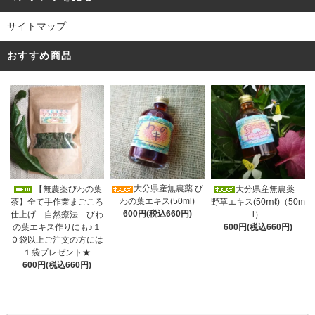
サイトマップ
おすすめ商品
大分県産無農薬 び
【無農薬びわの葉
大分県産無農薬
わの葉エキス(50ml)
茶】全て手作業まごころ
野草エキス(50ⅿℓ)（50m
600円(税込660円)
仕上げ 自然療法 びわ
l）
の葉エキス作りにも♪１
600円(税込660円)
０袋以上ご注文の方には
１袋プレゼント★
600円(税込660円)