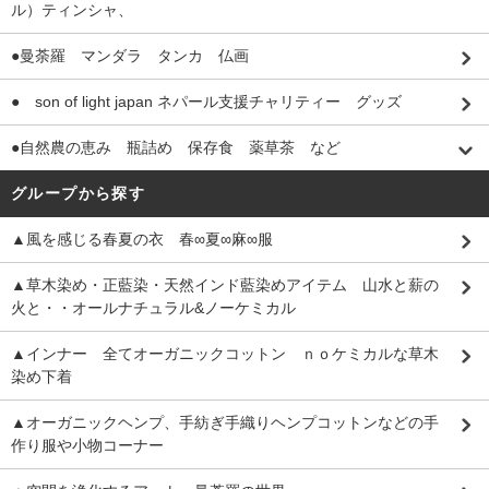
ル）ティンシャ、
●曼荼羅 マンダラ タンカ 仏画
● son of light japan ネパール支援チャリティー グッズ
●自然農の恵み 瓶詰め 保存食 薬草茶 など
グループから探す
▲風を感じる春夏の衣 春∞夏∞麻∞服
▲草木染め・正藍染・天然インド藍染めアイテム 山水と薪の
火と・・オールナチュラル&ノーケミカル
▲インナー 全てオーガニックコットン ｎｏケミカルな草木
染め下着
▲オーガニックヘンプ、手紡ぎ手織りヘンプコットンなどの手
作り服や小物コーナー