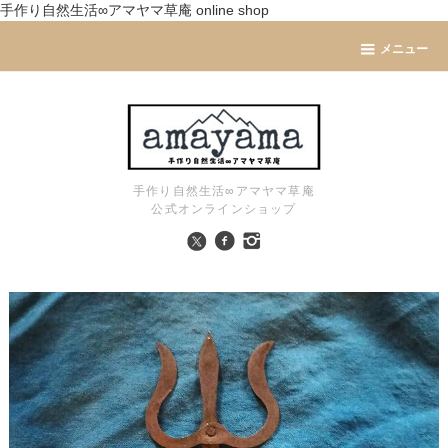
手作り自然生活∞アマヤマ草庵 online shop
メニュー
手作り自然生活∞アマヤマ草庵
公式オンラインショップ