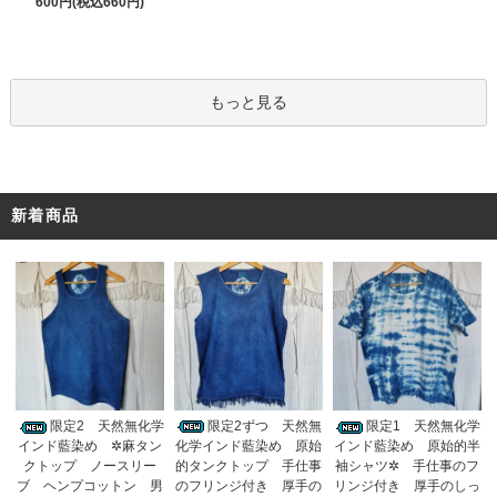
600円(税込660円)
もっと見る
新着商品
限定2ずつ 天然無
限定2 天然無化学
限定1 天然無化学
化学インド藍染め 原始
インド藍染め ✲麻タン
インド藍染め 原始的半
的タンクトップ 手仕事
クトップ ノースリー
袖シャツ✲ 手仕事のフ
のフリンジ付き 厚手の
ブ ヘンプコットン 男
リンジ付き 厚手のしっ