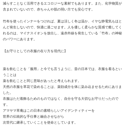
減らすことなく活用できるエコロジーな素材でもあります。また、化学物質が
含まれていないので、赤ちゃんや肌の弱い方でも安心です。
竹布を使ったインナーをつければ、夏は涼しく冬は温か、イヤな静電気もほと
んど発生しないので、快適に過ごせます。人を優しく柔らかな質感で癒してく
れるのは、マイナスイオンを放出し、遠赤外線を発生している「竹布」の神秘
のパワーにあります。
【お守りとしての衣服の在り方を現代に】
薬を飲むことを「服用」と今でも言うように、昔の日本では、衣服を着るとい
うことは
薬を飲むことと同じ意味があったと考えられます。
天然の衣服を草花で染めることは、薬効成分を体に染み込ませるためにありま
した。
衣服はただ着飾るためのものではなく、自分を守る大切なお守りだったので
す。
アマヤマ草庵はこの日本の素晴らしいアイデンティティーを
世界の伝統的な手仕事と融合させながら
次世代に継承していくことを使命としています。