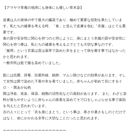
【アマヤマ草庵の地球にも身体にも優しい草木染】
皮膚は人の身体の中で最大の臓器であり、極めて重要な役割を果たしていま
す。私たちの健康を考える時、「食」と並んで皮膚を包む「衣服」はとても重
要です。
食の質や安全性に関心を持つのと同じように、身にまとう衣服の質や安全性に
関心を持つ事は、私たちの健康を考える上でとても大切な事なのです。
「服用」という言葉は昔は薬草で染めた衣をまとって病を癒す事ではなかった
かと思われます。
一般市民は藍で服を染めていました。
藍には抗菌、排毒、抗紫外線、鎮静、マムシ除けなどの効果があります。そし
て女性は茜で染めた下着や衣を着ていました。赤ちゃんが初めて目にするイ
ロ・・茜あかね色
茜は浄血、造血、保温、細胞の活性化などの薬効があります。 また、わざと染
料が落ちやすいように赤ちゃんの産着を染めてそで口をしゃぶらせる事で薬効
を与えたと言われています。
古の人々にとって「衣を身にまとう」という事は、寒さや暑さをしのぐだけで
はなく、命にかかわる非常に大切なことだったと思われます。
ーーーーーーーーーーーーーーーーーー