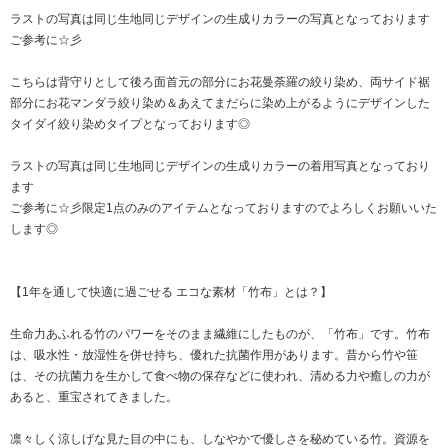
ラストの写真は同じ生地同じデザインの生成りカラーの写真となっております
ご参考に☆彡
こちらは背守りとして後ろ面首元の部分にお花曼荼羅の絞り染め、両サイド裾
部分にお花マンダラ絞り染め＆あえてまだらに染め上がるようにデザインした
タイダイ絞り染めタイプとなっております◎
ラストの写真は同じ生地同じデザインの生成りカラーの着用写真となっており
ます
ご参考に☆彡限定1点のみのアイテムとなっておりますのでよろしくお願いいた
します◎
【1年を通して快適に過ごせる エコな素材「竹布」とは？】
生命力あふれる竹のパワーをそのまま繊維にしたものが、「竹布」です。竹布
は、吸水性・放湿性を併せ持ち、優れた抗菌作用があります。昔から竹や笹
は、その抗菌力を生かして食べ物の保存などに使われ、清める力や癒しの力が
あると、重宝されてきました。
凛々しく涼しげな見た目の中にも、しなやかで優しさを秘めている竹。資源を