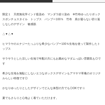
限定１ 天然無化学インド藍染め マンダラ絞り染め ✲竹布ゆったりボック
スポンチョスタイル トップス バンブー100％ 竹布 肩が凝らない切り返
しなしのデザイン 敏感肌
△▼△▼
ヒマラヤのエナジーたっぷりな希少なバンブー100％生地を使って製作したト
ップス
サラサラとした涼しい生地で年配の方にもお薦めなマダムっぽい雰囲気も◎で
す
希少な生地を無駄にしないエコなボックスデザインもアマヤマ草庵のオリジナ
ルらしい特徴です◎
かなりゆったりとしたデザインでどんな体型の方でも◎OKです☆
夏でもさらりと心地よく着ていただけます。