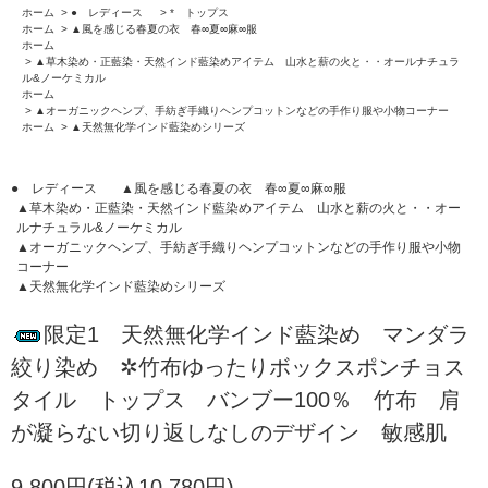
ホーム
>
● レディース
>
* トップス
ホーム
>
▲風を感じる春夏の衣 春∞夏∞麻∞服
ホーム
>
▲草木染め・正藍染・天然インド藍染めアイテム 山水と薪の火と・・オールナチュラ
ル&ノーケミカル
ホーム
>
▲オーガニックヘンプ、手紡ぎ手織りヘンプコットンなどの手作り服や小物コーナー
ホーム
>
▲天然無化学インド藍染めシリーズ
● レディース
▲風を感じる春夏の衣 春∞夏∞麻∞服
▲草木染め・正藍染・天然インド藍染めアイテム 山水と薪の火と・・オー
ルナチュラル&ノーケミカル
▲オーガニックヘンプ、手紡ぎ手織りヘンプコットンなどの手作り服や小物
コーナー
▲天然無化学インド藍染めシリーズ
限定1 天然無化学インド藍染め マンダラ
絞り染め ✲竹布ゆったりボックスポンチョス
タイル トップス バンブー100％ 竹布 肩
が凝らない切り返しなしのデザイン 敏感肌
9,800円(税込10,780円)