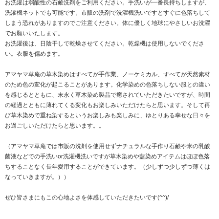
お洗濯は弱酸性の石鹸洗剤をご利用ください。手洗いが一番長持ちしますが、
洗濯機ネットでも可能です。市販の洗剤で洗濯機洗いですとすぐに色落ちして
しまう恐れがありますのでご注意ください。体に優しく地球にやさしいお洗濯
でお願いいたします。
お洗濯後は、日陰干しで乾燥させてください。乾燥機は使用しないでくださ
い。衣服を傷めます。
アマヤマ草庵の草木染めはすべてが手作業、ノーケミカル、すべてが天然素材
のため色の変化が起こることがあります。化学染めの色落ちしない服との違い
を感じるとともに、末永く草木染め製品で癒されていただきたいですが、時間
の経過とともに薄れてくる変化もお楽しみいただけたらと思います。そして再
び草木染めで重ね染するというお楽しみも楽しみに、ゆとりある幸せな日々を
お過ごしいただけたらと思います。。
（アマヤマ草庵では市販の洗剤を使用せずナチュラルな手作り石鹸や米の乳酸
菌液などでの手洗いor洗濯機洗いですが草木染めや藍染めアイテムはほぼ色落
ちすることなく長年愛用することができています。（少しずつ少しずつ薄くは
なっていきますが。））
ぜひ皆さまにもこの心地よさを体感していただきたいです(^^)/