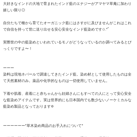
大好きなインドの大地で育まれたインド藍のエナジーがアマヤマ草庵に加わり
嬉しい限り◎
自分たちで種から育てたオーガニック藍にはさすがに及びませんがこれはこれ
で自信を持って世に送り出せる安心安全なインド藍染めです✩.*˚
実際世の中の藍染めといわれているモノがどうなっているのか調べてみるとび
っくりですよ〜！
ーーー
染料は現地ネパールで調達してきたインド藍。染め材として使用したものは全
て天然素材のみ。薬品や化学的なものは一切使用していません。
下着や肌着、産着にと赤ちゃんから妊婦さんにもすべての人にとって安心安全
な藍染めアイテムです。実は世界的にも日本国内でも数少ないノーケミカルな
藍染め製品となっております✡
ーーーーーー*草木染め商品のお手入れについて*