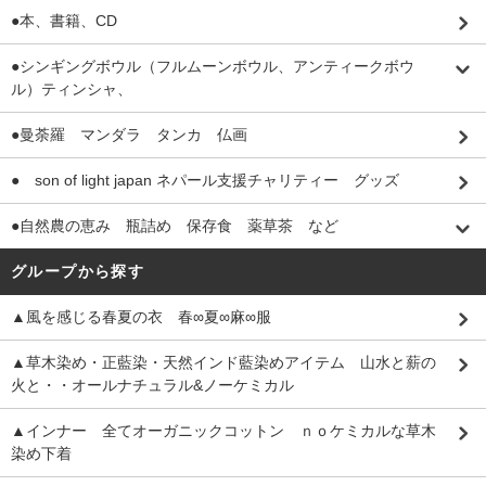
●本、書籍、CD
●シンギングボウル（フルムーンボウル、アンティークボウ
ル）ティンシャ、
●曼荼羅 マンダラ タンカ 仏画
● son of light japan ネパール支援チャリティー グッズ
●自然農の恵み 瓶詰め 保存食 薬草茶 など
グループから探す
▲風を感じる春夏の衣 春∞夏∞麻∞服
▲草木染め・正藍染・天然インド藍染めアイテム 山水と薪の
火と・・オールナチュラル&ノーケミカル
▲インナー 全てオーガニックコットン ｎｏケミカルな草木
染め下着