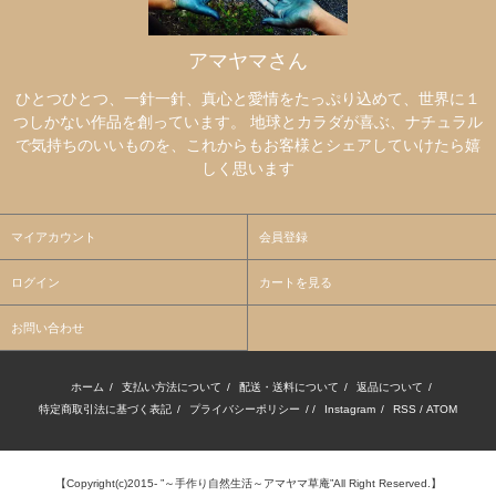
アマヤマさん
ひとつひとつ、一針一針、真心と愛情をたっぷり込めて、世界に１
つしかない作品を創っています。 地球とカラダが喜ぶ、ナチュラル
で気持ちのいいものを、これからもお客様とシェアしていけたら嬉
しく思います
マイアカウント
会員登録
ログイン
カートを見る
お問い合わせ
ホーム
/
支払い方法について
/
配送・送料について
/
返品について
/
特定商取引法に基づく表記
/
プライバシーポリシー
/ /
Instagram
/
RSS
/
ATOM
【Copyright(c)2015- ”～手作り自然生活～アマヤマ草庵”All Right Reserved.】