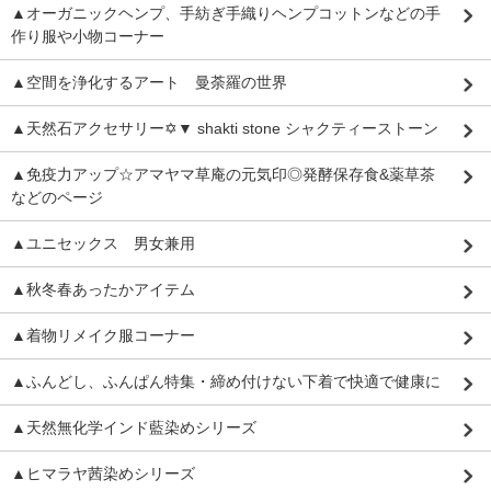
▲オーガニックヘンプ、手紡ぎ手織りヘンプコットンなどの手
作り服や小物コーナー
▲空間を浄化するアート 曼荼羅の世界
▲天然石アクセサリー✡▼ shakti stone シャクティーストーン
▲免疫力アップ☆アマヤマ草庵の元気印◎発酵保存食&薬草茶
などのページ
▲ユニセックス 男女兼用
▲秋冬春あったかアイテム
▲着物リメイク服コーナー
▲ふんどし、ふんぱん特集・締め付けない下着で快適で健康に
▲天然無化学インド藍染めシリーズ
▲ヒマラヤ茜染めシリーズ