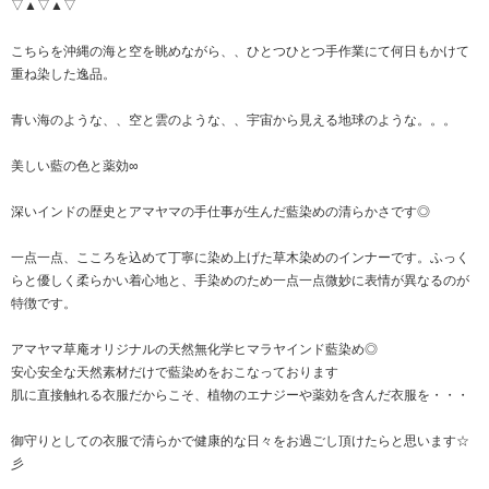
▽▲▽▲▽
こちらを沖縄の海と空を眺めながら、、ひとつひとつ手作業にて何日もかけて
重ね染した逸品。
青い海のような、、空と雲のような、、宇宙から見える地球のような。。。
美しい藍の色と薬効∞
深いインドの歴史とアマヤマの手仕事が生んだ藍染めの清らかさです◎
一点一点、こころを込めて丁寧に染め上げた草木染めのインナーです。ふっく
らと優しく柔らかい着心地と、手染めのため一点一点微妙に表情が異なるのが
特徴です。
アマヤマ草庵オリジナルの天然無化学ヒマラヤインド藍染め◎
安心安全な天然素材だけで藍染めをおこなっております
肌に直接触れる衣服だからこそ、植物のエナジーや薬効を含んだ衣服を・・・
御守りとしての衣服で清らかで健康的な日々をお過ごし頂けたらと思います☆
彡