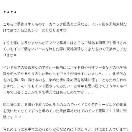
▼▲▼▲
こちらは手作りすくものオーガニック藍染とは異なる、インド藍を天然素材だ
けで建てた藍染めシリーズとなります◎
すくも藍には及びませんがアマヤマ草庵にはとてもご縁ある印度で手作りされ
ているインド藍をネパールを旅した際に現地調達してきたもので手染めしてお
ります✡
インド藍での染め方なのですが一般的にはハイドロや苛性ソーダなどの化学物
質を使ってやるやり方しか分からず中々手が出せずにいました。。。化学的な
ものを肌に身に着けるのも、染めた後の染め液を地球に流すこともためらわれ
ますね。。んーでもインド藍やってみたい！と何年も思い続けてようやくネパ
ールで出会うことができて手元にはあったのですが、、、
肌に身に着ける服や下着も染めるものなのでハイドロや苛性ソーダなどの劇薬
を使いたくなくてずっと求めていた天然素材だけでのインド藍建て！！遂に到
達です☽･:*
写真のように素手で染めれる♡安心な染めに子供たちと一緒に楽しんでいます♪