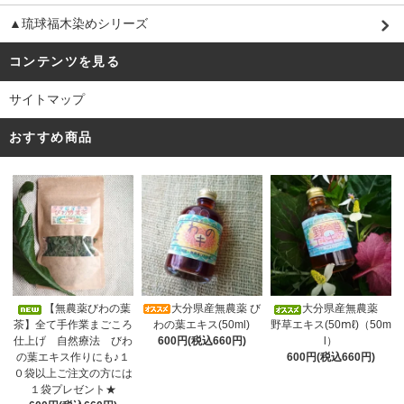
▲琉球福木染めシリーズ
コンテンツを見る
サイトマップ
おすすめ商品
大分県産無農薬 び
【無農薬びわの葉
大分県産無農薬
わの葉エキス(50ml)
茶】全て手作業まごころ
野草エキス(50ⅿℓ)（50m
600円(税込660円)
仕上げ 自然療法 びわ
l）
の葉エキス作りにも♪１
600円(税込660円)
０袋以上ご注文の方には
１袋プレゼント★