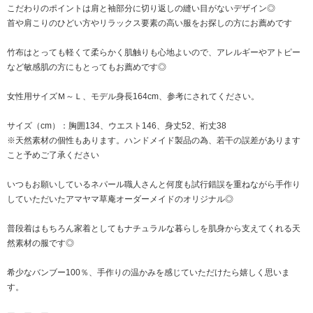
こだわりのポイントは肩と袖部分に切り返しの縫い目がないデザイン◎
首や肩こりのひどい方やリラックス要素の高い服をお探しの方にお薦めです
竹布はとっても軽くて柔らかく肌触りも心地よいので、アレルギーやアトピー
など敏感肌の方にもとってもお薦めです◎
女性用サイズＭ～Ｌ、モデル身長164cm、参考にされてください。
サイズ（cm）：胸囲134、ウエスト146、身丈52、裄丈38
※天然素材の個性もあります。ハンドメイド製品の為、若干の誤差があります
こと予めご了承ください
いつもお願いしているネパール職人さんと何度も試行錯誤を重ねながら手作り
していただいたアマヤマ草庵オーダーメイドのオリジナル◎
普段着はもちろん家着としてもナチュラルな暮らしを肌身から支えてくれる天
然素材の服です◎
希少なバンブー100％、手作りの温かみを感じていただけたら嬉しく思いま
す。