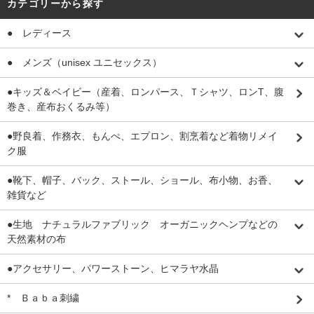
カテゴリーから探す
● レディース
● メンズ（unisex ユニセックス）
●キッズ＆ベイビー（産着、ロンパース、Ｔシャツ、ロンT、腹
巻き、産布おくるみ等）
●野良着、作務衣、もんぺ、エプロン、割烹着など着物リメイ
ク服
●靴下、帽子、バック、ストール、ショール、布小物、お香、
雑貨など
●生地 ナチュラルファブリック オーガニックヘンプなどの
天然素材の布
●アクセサリー、パワーストーン、ヒマラヤ水晶
* Ｂａｂａ刺繍