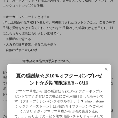
【オーガニックコットン】極上の気持ちよさを伝えたくて最高クラスのオーガ
ニックコットンを100％使用。
≪オーガニックコットンとは？≫
3年以上農薬や化学肥料を使わず、有機栽培されたコットンのこと。自然の中で
手間と愛情をかけて育てられ、ひとつずつ手摘みした綿花だけを使用した、肌
にはもちろん環境にもやさしい素材です。
・有機肥料で育てる
・人力での除草作業、捕食昆虫を使う
・自然に枯れてから収穫
ーーーーーー*草木染め商品のお手入れについて*
×
お洗濯は弱酸性の石鹸洗剤をご利用ください。手洗いが一番長持ちしますが、
夏の感謝祭☆彡10％オフクーポンプレゼ
洗濯機ネットでも可能です。※市販の洗剤で洗濯機洗いですとすぐに色落ちし
ント☆彡期間限定8/8～8/16
てしまう恐れがありますのでご注意ください。体に優しく地球にやさしいお洗
濯でお願いいたします。
アマヤマ草庵から 夏の感謝祭☆彡10％オフクーポンプレ
お洗濯後は、日陰干しで乾燥させてください。乾燥機は使用しないでくださ
ゼントです☆彡ぜひこの機会にご利用頂けましたら幸いで
い。衣服を傷める恐れがあります。
す （グループ〖シンギングボウル等〗、〖▼ shakti stone
シャクティーストーン〗は別途5％オフクーポンをご利用
アマヤマ草庵の草木染めはすべてが手作業、ノーケミカル、すべてが天然素材
ください☆彡）アマヤマ草庵から日頃の感謝を込め
て。。。売り上げの一部を熊本地震へチャリティーさせて
のため色の変化が起こることがあります。