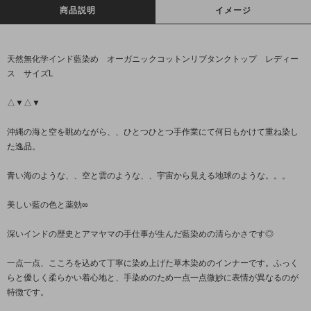
商品説明
イメージ
天然無化学インド藍染め オーガニックコットンリブタンクトップ レディー
ス サイズL
△▼△▼
沖縄の海と空を眺めながら、、ひとつひとつ手作業にて何日もかけて重ね染し
た逸品。
青い海のような、、空と雲のような、、宇宙から見える地球のような。。。
美しい藍の色と薬効∞
深いインドの歴史とアマヤマの手仕事が生んだ藍染めの清らかさです◎
一点一点、こころを込めて丁寧に染め上げた草木染めのインナーです。ふっく
らと優しく柔らかい着心地と、手染めのため一点一点微妙に表情が異なるのが
特徴です。