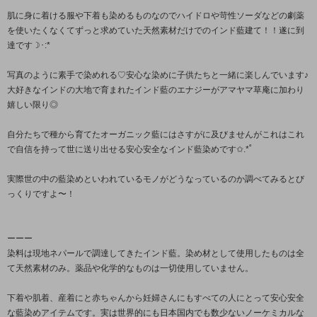
肌に身に着ける服や下着も染めるものなのでハイドロや苛性ソーダなどの劇薬
を使いたくなくてずっと求めていた天然素材だけでのインド藍建て！！遂に到
達です☽･:*
写真のように素手で染めれる♡安心な染めに子供たちと一緒に楽しんでいます♪
大好きなインドの大地で育まれたインド藍のエナジーがアマヤマ草庵に加わり
嬉しい限り◎
自分たちで種から育てたオーガニック藍にはさすがに及びませんがこれはこれ
で自信を持って世に送り出せる安心安全なインド藍染めです✩.*˚
実際世の中の藍染めといわれているモノがどうなっているのか調べてみるとび
っくりですよ〜！
ーーー
染料は現地ネパールで調達してきたインド藍。染め材として使用したものは全
て天然素材のみ。薬品や化学的なものは一切使用していません。
下着や肌着、産着にと赤ちゃんから妊婦さんにもすべての人にとって安心安全
な藍染めアイテムです。実は世界的にも日本国内でも数少ないノーケミカルな