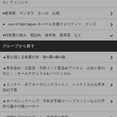
ル）ティンシャ、
●曼荼羅 マンダラ タンカ 仏画
● son of light japan ネパール支援チャリティー グッズ
●自然農の恵み 瓶詰め 保存食 薬草茶 など
グループから探す
▲風を感じる春夏の衣 春∞夏∞麻∞服
▲草木染め・正藍染・天然インド藍染めアイテム 山水と薪の
火と・・オールナチュラル&ノーケミカル
▲インナー 全てオーガニックコットン ｎｏケミカルな草木
染め下着
▲オーガニックヘンプ、手紡ぎ手織りヘンプコットンなどの手
作り服や小物コーナー