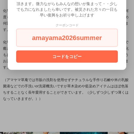
頂きます。微力ながらもみんなの想いが集まって・・少し
でも力になれましたら幸いです。被災された方々の一日も
化学的なものを一切使用せずそういった類の色止めも行っていないため、（何
早い復興をお祈り申し上げます
度も水を変えての水洗いで酸素還元する藍染めの色止めを行っています）初め
何回かのお洗濯では色落ちする可能性がありますので別洗いをお勧めいたしま
クーポンコード
す。
amayama2026summer
化学染めの色落ちしない服との違いを感じるとともに、末永く草木染め製品で
癒されていただきたいですが、時間の経過とともに徐少しずつ薄れてくる変化
もお楽しみいただけたらと思います。そして再び草木染めで重ね染するという
コードをコピー
お楽しみも楽しみに、ゆとりある幸せな日々をお過ごしいただけたらと思いま
す。。
（アマヤマ草庵では市販の洗剤を使用せずナチュラルな手作り石鹸や米の乳酸
菌液などでの手洗いor洗濯機洗いですが草木染めや藍染めアイテムはほぼ色落
ちすることなく長年愛用することができています。（少しずつ少しずつ薄くは
なっていきますが。））