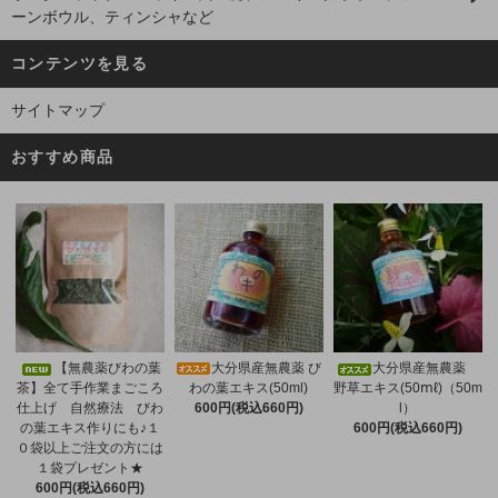
ーンボウル、ティンシャなど
コンテンツを見る
サイトマップ
おすすめ商品
大分県産無農薬 び
【無農薬びわの葉
大分県産無農薬
わの葉エキス(50ml)
茶】全て手作業まごころ
野草エキス(50ⅿℓ)（50m
600円(税込660円)
仕上げ 自然療法 びわ
l）
の葉エキス作りにも♪１
600円(税込660円)
０袋以上ご注文の方には
１袋プレゼント★
600円(税込660円)