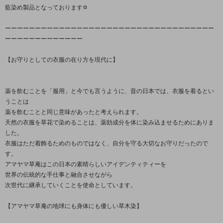
藍染め製品となっております✡
ーーーーーーーーーーーーーーーーーーーーーーーーーーーーーーーーーーー
ーーーーーーーーーーーーー
【お守りとしての衣服の在り方を現代に】
薬を飲むことを「服用」と今でも言うように、昔の日本では、衣服を着るとい
うことは
薬を飲むことと同じ意味があったと考えられます。
天然の衣服を草花で染めることは、薬効成分を体に染み込ませるためにありま
した。
衣服はただ着飾るためのものではなく、自分を守る大切なお守りだったので
す。
アマヤマ草庵はこの日本の素晴らしいアイデンティティーを
世界の伝統的な手仕事と融合させながら
次世代に継承していくことを使命としています。
【アマヤマ草庵の地球にも身体にも優しい草木染】