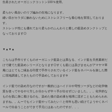
生産されたオーガニックコットン100％使用。
柔らかい風合いのリブ編みの生地になります。
縫い目がカラダに触れないためにストレスフリーな着心地を実現しておりま
す。
ストレッチ性にも優れており柔らかのふんわりと癒しの藍染めタンクトップと
なっております◎
▼▲▼▲
こちらは手作りすくものオーガニック藍染とは異なる、インド藍を天然素材だ
けで建てた藍染めシリーズとなります◎すくも藍には及びませんがアマヤマ草
庵にはとてもご縁ある印度で手作りされているインド藍をネパールを旅した際
に現地調達してきたもので手染めしております✡
インド藍での染め方なのですが一般的にはハイドロや苛性ソーダなどの化学物
質を使ってやるやり方しか分からず中々手が出せずにいました。。。化学的な
ものを肌に身に着けるのも、染めた後の染め液を地球に流すこともためらわれ
ますね。。んーでもインド藍やってみたい！と何年も思い続けてようやくネパ
ールで出会うことができて手元にはあったのですが、、、