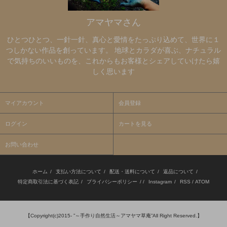
アマヤマさん
ひとつひとつ、一針一針、真心と愛情をたっぷり込めて、世界に１
つしかない作品を創っています。 地球とカラダが喜ぶ、ナチュラル
で気持ちのいいものを、これからもお客様とシェアしていけたら嬉
しく思います
マイアカウント
会員登録
ログイン
カートを見る
お問い合わせ
ホーム
/
支払い方法について
/
配送・送料について
/
返品について
/
特定商取引法に基づく表記
/
プライバシーポリシー
/ /
Instagram
/
RSS
/
ATOM
【Copyright(c)2015- ”～手作り自然生活～アマヤマ草庵”All Right Reserved.】