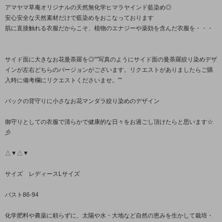
アマヤマ草庵オリジナルの天然無化学ヒマラヤインド藍染め◎
安心安全な天然素材だけで藍染めをおこなっております
肌に直接触れる衣服だからこそ、植物のエナジーや薬効を含んだ衣服を・・・
サイド面に大きなお花曼荼羅を◎””写真のようにサイド面の曼荼羅絞り染めデザ
インが左右どちらのバージョンがございます。リクエストがありましたらご購
入時に備考欄にリクエストくださいませ。””
バックの背守りに小さなお花マンダラ絞り染めのデザイン
御守りとしての衣服で清らかで健康的な日々をお過ごし頂けたらと思います☆
彡
△▼△▼
サイズ レディースLサイズ
バスト86-94
化学肥料や農薬に頼らずに、太陽や水・大地など自然の恵みを生かして栽培・