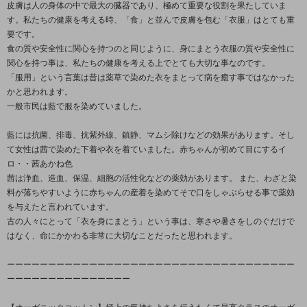
皮膚は人の身体の中で最大の臓器であり、極めて重要な役割を果たしていま
す。私たちの健康を考える時、「食」と並んで皮膚を包む「衣服」はとても重
要です。
食の質や安全性に関心を持つのと同じように、身にまとう衣服の質や安全性に
関心を持つ事は、私たちの健康を考える上でとても大切な事なのです。
「服用」という言葉は昔は薬草で染めた衣をまとって病を癒す事ではなかった
かと思われます。
一般市民は藍で服を染めていました。
藍には抗菌、排毒、抗紫外線、鎮静、マムシ除けなどの効果があります。そし
て女性は茜で染めた下着や衣を着ていました。赤ちゃんが初めて目にするイ
ロ・・茜あかね色
茜は浄血、造血、保温、細胞の活性化などの薬効があります。 また、わざと染
料が落ちやすいように赤ちゃんの産着を染めてそで口をしゃぶらせる事で薬効
を与えたと言われています。
古の人々にとって「衣を身にまとう」という事は、寒さや暑さをしのぐだけで
はなく、命にかかわる非常に大切なことだったと思われます。
ーーーーーーーーーーーーーーーーーーーーーーーーーーーーーーーーーーー
ーーーーーーーーーーーーーーー