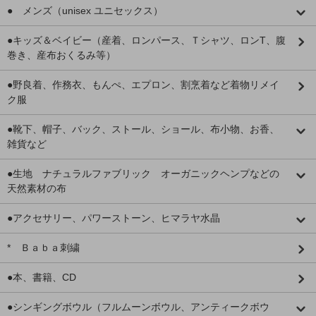
● メンズ（unisex ユニセックス）
●キッズ＆ベイビー（産着、ロンパース、Ｔシャツ、ロンT、腹
巻き、産布おくるみ等）
●野良着、作務衣、もんぺ、エプロン、割烹着など着物リメイ
ク服
●靴下、帽子、バック、ストール、ショール、布小物、お香、
雑貨など
●生地 ナチュラルファブリック オーガニックヘンプなどの
天然素材の布
●アクセサリー、パワーストーン、ヒマラヤ水晶
* Ｂａｂａ刺繍
●本、書籍、CD
●シンギングボウル（フルムーンボウル、アンティークボウ