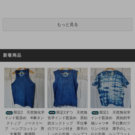
もっと見る
新着商品
限定2ずつ 天然無
限定2 天然無化学
限定1 天然無化学
化学インド藍染め 原始
インド藍染め ✲麻タン
インド藍染め 原始的半
的タンクトップ 手仕事
クトップ ノースリー
袖シャツ✲ 手仕事のフ
のフリンジ付き 厚手の
ブ ヘンプコットン 男
リンジ付き 厚手のしっ
しっかり生地 ヘンプコ
女兼用 敏感肌
かり生地 ヘンプコット