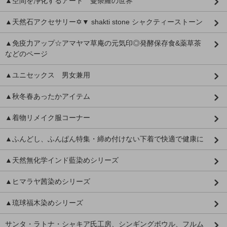
▲空間を浄化するアート 曼荼羅の世界
▲天然石アクセサリー✡▼ shakti stone シャクティーストーン
▲免疫力アップ☆アマヤマ草庵の元気印◎発酵保存食&薬草茶
などのページ
▲ユニセックス 男女兼用
▲秋冬春あったかアイテム
▲着物リメイク服コーナー
▲ふんどし、ふんぱん特集・締め付けない下着で快適で健康に
▲天然無化学インド藍染めシリーズ
▲ヒマラヤ茜染めシリーズ
▲琉球福木染めシリーズ
サンタ・ラトナ・シャキア氏工房、シンギングボウル、フルム