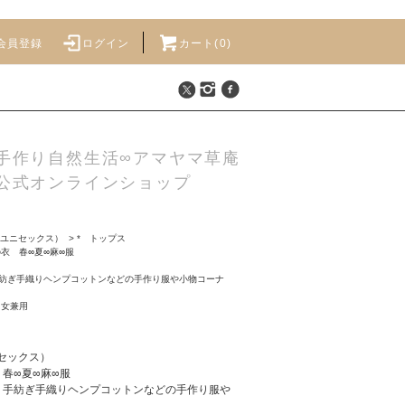
会員登録
ログイン
カート(
0
)
手作り自然生活∞アマヤマ草庵
公式オンラインショップ
x ユニセックス）
>
* トップス
衣 春∞夏∞麻∞服
紡ぎ手織りヘンプコットンなどの手作り服や小物コーナ
男女兼用
ニセックス）
春∞夏∞麻∞服
、手紡ぎ手織りヘンプコットンなどの手作り服や