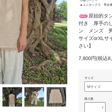
小物コーナー
▲ユニセックス 男女
原始的タ
付き 厚手の
ン メンズ 男
サイズorXL
さい】
7,800円(税込8,
サイズ
購入数