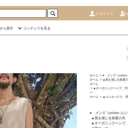
アカウント
から探す
コンテンツを見る
ホーム
>
● メンズ（unise
ホーム
>
▲風を感じる春夏の
ホーム
>
▲オーガニックヘンプ、手
ー
ホーム
>
▲ユニセックス 
● メンズ（unisex ユ
▲風を感じる春夏の衣 
▲オーガニックヘンプ