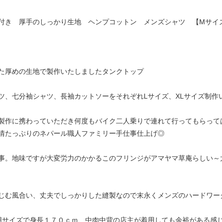
き 厚手のしっかり生地 ヘンプコットン メンズシャツ 【Mサイズo
た厚めの生地で製作いたしましたタンクトップ
ツ、七分袖シャツ、長袖カットソーをそれぞれLサイズ、XLサイズ制作
製作に携わっていただき何度もバイク二人乗りで連れて行ってもらって
情たっぷりのネパール職人ファミリー手仕事仕上げ◎
事。地味ですが大変労力のかかるこのフリンジがアマヤマ草庵らしい～
じむ風合い、丈夫でしっかりした縫製なので末永くメンズのハードワー
用サイズで身長１７０ｃｍ、中肉中背の店主が着用しても余裕がある感