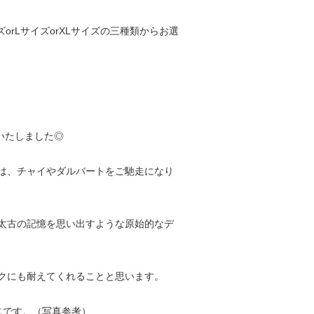
rLサイズorXLサイズの三種類からお選
いたしました◎
は、チャイやダルバートをご馳走になり
太古の記憶を思い出すような原始的なデ
クにも耐えてくれることと思います。
じです。（写真参考）