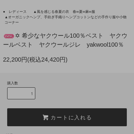
● レディース
▲風を感じる春夏の衣 春∞夏∞麻∞服
▲オーガニックヘンプ、手紡ぎ手織りヘンプコットンなどの手作り服や小物
コーナー
✡ 希少なヤクウール100％ベスト ヤクウ
ールベスト ヤクウールジレ yakwool100％
22,200円(税込24,420円)
購入数
カートに入れる