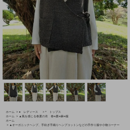
ホーム
>
● レディース
>
* トップス
ホーム
>
▲風を感じる春夏の衣 春∞夏∞麻∞服
ホーム
>
▲オーガニックヘンプ、手紡ぎ手織りヘンプコットンなどの手作り服や小物コーナー