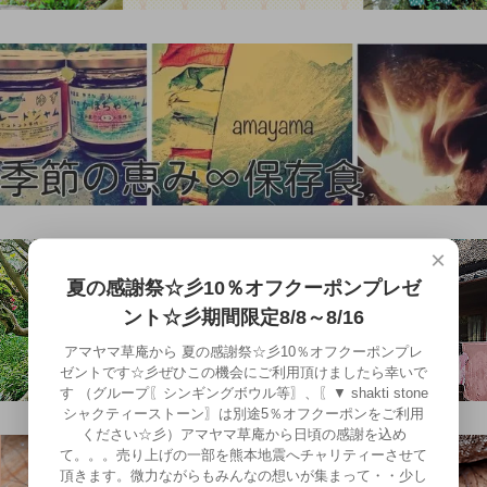
×
夏の感謝祭☆彡10％オフクーポンプレゼ
ント☆彡期間限定8/8～8/16
アマヤマ草庵から 夏の感謝祭☆彡10％オフクーポンプレ
ゼントです☆彡ぜひこの機会にご利用頂けましたら幸いで
す （グループ〖シンギングボウル等〗、〖▼ shakti stone
シャクティーストーン〗は別途5％オフクーポンをご利用
ください☆彡）アマヤマ草庵から日頃の感謝を込め
て。。。売り上げの一部を熊本地震へチャリティーさせて
頂きます。微力ながらもみんなの想いが集まって・・少し