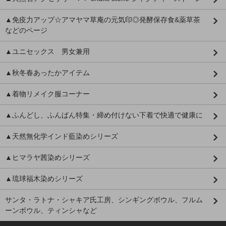
▲免疫力アップ☆アマヤマ草庵の元気印◎発酵保存食&薬草茶
などのページ
▲ユニセックス 男女兼用
▲秋冬春あったかアイテム
▲着物リメイク服コーナー
▲ふんどし、ふんぱん特集・締め付けない下着で快適で健康に
▲天然無化学インド藍染めシリーズ
▲ヒマラヤ茜染めシリーズ
▲琉球福木染めシリーズ
サンタ・ラトナ・シャキア氏工房、シンギングボウル、フルム
ーンボウル、ティンシャなど