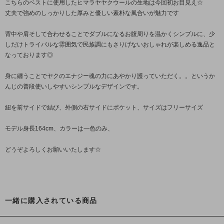
こちらのベストに使用したヒマラヤヤクウールの生地は今回初お目見え☆
丈夫で強めのしっかりした厚みと優しい素朴な風合いが魅力です
背中や肩そして合わせることでダブルになるお腹周りを温かくシンプルに、少
しだけトライバルな雰囲気で民族調にもさりげないおしゃれが楽しめる逸品と
なっております◎
身に纏うことでヤクのエナジー魂の力にあやかり護っていただく。。というか
んじの普段使いしやすいシンプルなデザインです。
紐を前サイドで結び、外側の右サイドにポケット、サイズはフリーサイズ
モデル身長164cm、カラーは一色のみ、
どうぞよろしくお願いいたします☆
一緒に購入されている商品