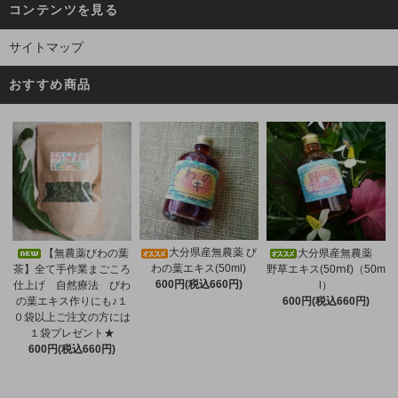
コンテンツを見る
サイトマップ
おすすめ商品
大分県産無農薬 び
【無農薬びわの葉
大分県産無農薬
わの葉エキス(50ml)
茶】全て手作業まごころ
野草エキス(50ⅿℓ)（50m
600円(税込660円)
仕上げ 自然療法 びわ
l）
の葉エキス作りにも♪１
600円(税込660円)
０袋以上ご注文の方には
１袋プレゼント★
600円(税込660円)