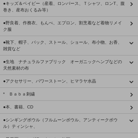
●キッズ＆ベイビー（産着、ロンパース、Ｔシャツ、ロンT、腹
巻き、産布おくるみ等）
●野良着、作務衣、もんぺ、エプロン、割烹着など着物リメイ
ク服
●靴下、帽子、バック、ストール、ショール、布小物、お香、
雑貨など
●生地 ナチュラルファブリック オーガニックヘンプなどの
天然素材の布
●アクセサリー、パワーストーン、ヒマラヤ水晶
* Ｂａｂａ刺繍
●本、書籍、CD
●シンギングボウル（フルムーンボウル、アンティークボウ
ル）ティンシャ、