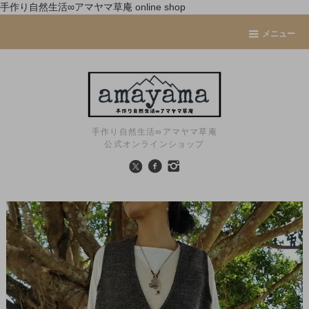
手作り自然生活∞アマヤマ草庵 online shop
メニュー
手作り自然生活∞アマヤマ草庵
公式オンラインショップ