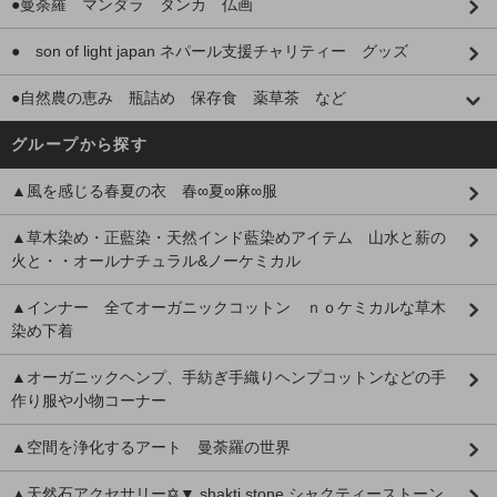
●曼荼羅 マンダラ タンカ 仏画
● son of light japan ネパール支援チャリティー グッズ
●自然農の恵み 瓶詰め 保存食 薬草茶 など
グループから探す
▲風を感じる春夏の衣 春∞夏∞麻∞服
▲草木染め・正藍染・天然インド藍染めアイテム 山水と薪の
火と・・オールナチュラル&ノーケミカル
▲インナー 全てオーガニックコットン ｎｏケミカルな草木
染め下着
▲オーガニックヘンプ、手紡ぎ手織りヘンプコットンなどの手
作り服や小物コーナー
▲空間を浄化するアート 曼荼羅の世界
▲天然石アクセサリー✡▼ shakti stone シャクティーストーン