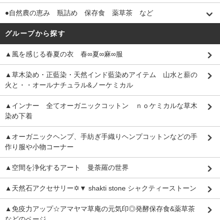
●自然農の恵み 瓶詰め 保存食 薬草茶 など
グループから探す
▲風を感じる春夏の衣 春∞夏∞麻∞服
▲草木染め・正藍染・天然インド藍染めアイテム 山水と薪の
火と・・オールナチュラル&ノーケミカル
▲インナー 全てオーガニックコットン ｎｏケミカルな草木
染め下着
▲オーガニックヘンプ、手紡ぎ手織りヘンプコットンなどの手
作り服や小物コーナー
▲空間を浄化するアート 曼荼羅の世界
▲天然石アクセサリー✡▼ shakti stone シャクティーストーン
▲免疫力アップ☆アマヤマ草庵の元気印◎発酵保存食&薬草茶
などのページ