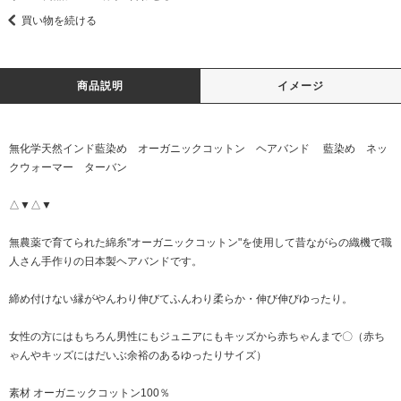
買い物を続ける
商品説明
イメージ
無化学天然インド藍染め オーガニックコットン ヘアバンド 藍染め ネッ
クウォーマー ターバン
△▼△▼
無農薬で育てられた綿糸"オーガニックコットン"を使用して昔ながらの織機で職
人さん手作りの日本製ヘアバンドです。
締め付けない縁がやんわり伸びてふんわり柔らか・伸び伸びゆったり。
女性の方にはもちろん男性にもジュニアにもキッズから赤ちゃんまで〇（赤ち
ゃんやキッズにはだいぶ余裕のあるゆったりサイズ）
素材 オーガニックコットン100％