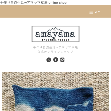
手作り自然生活∞アマヤマ草庵 online shop
メニュー
手作り自然生活∞アマヤマ草庵
公式オンラインショップ