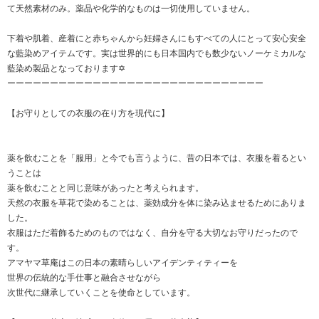
て天然素材のみ。薬品や化学的なものは一切使用していません。
下着や肌着、産着にと赤ちゃんから妊婦さんにもすべての人にとって安心安全
な藍染めアイテムです。実は世界的にも日本国内でも数少ないノーケミカルな
藍染め製品となっております✡
ーーーーーーーーーーーーーーーーーーーーーーーーーーーーーー
【お守りとしての衣服の在り方を現代に】
薬を飲むことを「服用」と今でも言うように、昔の日本では、衣服を着るとい
うことは
薬を飲むことと同じ意味があったと考えられます。
天然の衣服を草花で染めることは、薬効成分を体に染み込ませるためにありま
した。
衣服はただ着飾るためのものではなく、自分を守る大切なお守りだったので
す。
アマヤマ草庵はこの日本の素晴らしいアイデンティティーを
世界の伝統的な手仕事と融合させながら
次世代に継承していくことを使命としています。