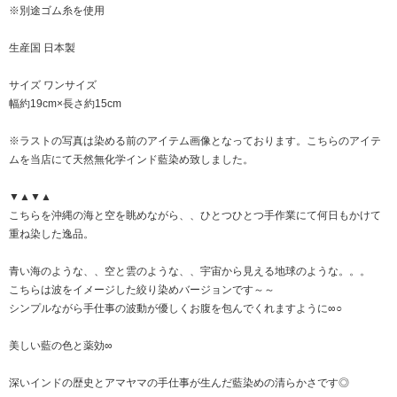
※別途ゴム糸を使用
生産国 日本製
サイズ ワンサイズ
幅約19cm×長さ約15cm
※ラストの写真は染める前のアイテム画像となっております。こちらのアイテ
ムを当店にて天然無化学インド藍染め致しました。
▼▲▼▲
こちらを沖縄の海と空を眺めながら、、ひとつひとつ手作業にて何日もかけて
重ね染した逸品。
青い海のような、、空と雲のような、、宇宙から見える地球のような。。。
こちらは波をイメージした絞り染めバージョンです～～
シンプルながら手仕事の波動が優しくお腹を包んでくれますように∞○
美しい藍の色と薬効∞
深いインドの歴史とアマヤマの手仕事が生んだ藍染めの清らかさです◎