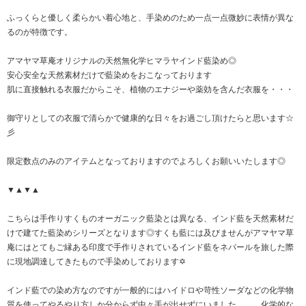
ふっくらと優しく柔らかい着心地と、手染めのため一点一点微妙に表情が異な
るのが特徴です。
アマヤマ草庵オリジナルの天然無化学ヒマラヤインド藍染め◎
安心安全な天然素材だけで藍染めをおこなっております
肌に直接触れる衣服だからこそ、植物のエナジーや薬効を含んだ衣服を・・・
御守りとしての衣服で清らかで健康的な日々をお過ごし頂けたらと思います☆
彡
限定数点のみのアイテムとなっておりますのでよろしくお願いいたします◎
▼▲▼▲
こちらは手作りすくものオーガニック藍染とは異なる、インド藍を天然素材だ
けで建てた藍染めシリーズとなります◎すくも藍には及びませんがアマヤマ草
庵にはとてもご縁ある印度で手作りされているインド藍をネパールを旅した際
に現地調達してきたもので手染めしております✡
インド藍での染め方なのですが一般的にはハイドロや苛性ソーダなどの化学物
質を使ってやるやり方しか分からず中々手が出せずにいました。。。化学的な