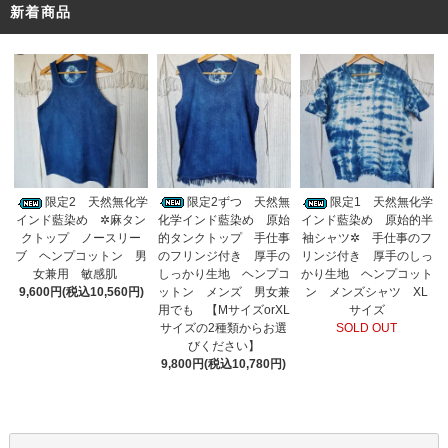
新着商品
限定2ずつ 天然無
限定2 天然無化学
限定1 天然無化学
化学インド藍染め 原始
インド藍染め ✲麻タン
インド藍染め 原始的半
的タンクトップ 手仕事
クトップ ノースリー
袖シャツ✲ 手仕事のフ
のフリンジ付き 厚手の
ブ ヘンプコットン 男
リンジ付き 厚手のしっ
しっかり生地 ヘンプコ
女兼用 敏感肌
かり生地 ヘンプコット
ットン メンズ 男女兼
9,600円(税込10,560円)
ン メンズシャツ XL
用でも 【MサイズorXL
サイズ
サイズの2種類からお選
SOLD OUT
びください】
9,800円(税込10,780円)