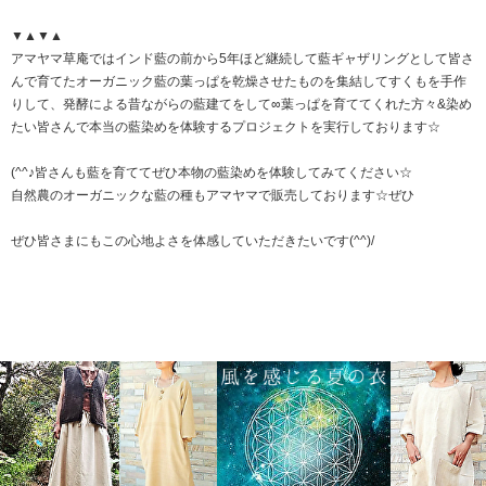
▼▲▼▲
アマヤマ草庵ではインド藍の前から5年ほど継続して藍ギャザリングとして皆さ
んで育てたオーガニック藍の葉っぱを乾燥させたものを集結してすくもを手作
りして、発酵による昔ながらの藍建てをして∞葉っぱを育ててくれた方々&染め
たい皆さんで本当の藍染めを体験するプロジェクトを実行しております☆
(^^♪皆さんも藍を育ててぜひ本物の藍染めを体験してみてください☆
自然農のオーガニックな藍の種もアマヤマで販売しております☆ぜひ
ぜひ皆さまにもこの心地よさを体感していただきたいです(^^)/