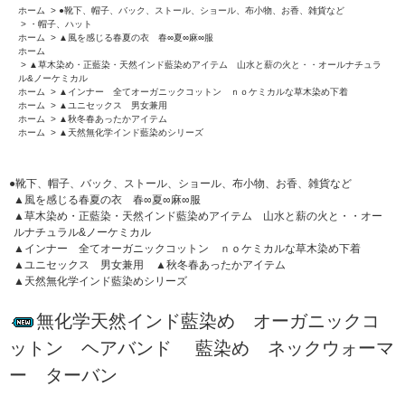
ホーム
>
●靴下、帽子、バック、ストール、ショール、布小物、お香、雑貨など
>
・帽子、ハット
ホーム
>
▲風を感じる春夏の衣 春∞夏∞麻∞服
ホーム
>
▲草木染め・正藍染・天然インド藍染めアイテム 山水と薪の火と・・オールナチュラ
ル&ノーケミカル
ホーム
>
▲インナー 全てオーガニックコットン ｎｏケミカルな草木染め下着
ホーム
>
▲ユニセックス 男女兼用
ホーム
>
▲秋冬春あったかアイテム
ホーム
>
▲天然無化学インド藍染めシリーズ
●靴下、帽子、バック、ストール、ショール、布小物、お香、雑貨など
▲風を感じる春夏の衣 春∞夏∞麻∞服
▲草木染め・正藍染・天然インド藍染めアイテム 山水と薪の火と・・オー
ルナチュラル&ノーケミカル
▲インナー 全てオーガニックコットン ｎｏケミカルな草木染め下着
▲ユニセックス 男女兼用
▲秋冬春あったかアイテム
▲天然無化学インド藍染めシリーズ
無化学天然インド藍染め オーガニックコ
ットン ヘアバンド 藍染め ネックウォーマ
ー ターバン