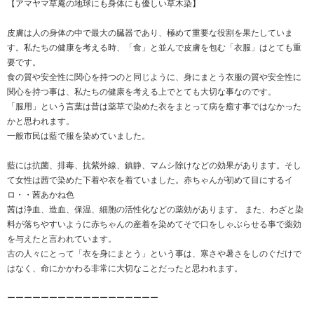
【アマヤマ草庵の地球にも身体にも優しい草木染】
皮膚は人の身体の中で最大の臓器であり、極めて重要な役割を果たしていま
す。私たちの健康を考える時、「食」と並んで皮膚を包む「衣服」はとても重
要です。
食の質や安全性に関心を持つのと同じように、身にまとう衣服の質や安全性に
関心を持つ事は、私たちの健康を考える上でとても大切な事なのです。
「服用」という言葉は昔は薬草で染めた衣をまとって病を癒す事ではなかった
かと思われます。
一般市民は藍で服を染めていました。
藍には抗菌、排毒、抗紫外線、鎮静、マムシ除けなどの効果があります。そし
て女性は茜で染めた下着や衣を着ていました。赤ちゃんが初めて目にするイ
ロ・・茜あかね色
茜は浄血、造血、保温、細胞の活性化などの薬効があります。 また、わざと染
料が落ちやすいように赤ちゃんの産着を染めてそで口をしゃぶらせる事で薬効
を与えたと言われています。
古の人々にとって「衣を身にまとう」という事は、寒さや暑さをしのぐだけで
はなく、命にかかわる非常に大切なことだったと思われます。
ーーーーーーーーーーーーーーーーーー