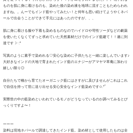
ものを肌に身に着けるのも、染めた後の染め液を地球に流すこともためらわれ
ますね。。んーでもインド藍やってみたい！と何年も思い続けてようやくネパ
ールで出会うことができて手元にはあったのですが、、、
肌に身に着ける服や下着も染めるものなのでハイドロや苛性ソーダなどの劇薬
を使いたくなくてずっと求めていた天然素材だけでのインド藍建て！！遂に到
達です☽･:*
写真のように素手で染めれる♡安心な染めに子供たちと一緒に楽しんでいます♪
大好きなインドの大地で育まれたインド藍のエナジーがアマヤマ草庵に加わり
嬉しい限り◎
自分たちで種から育てたオーガニック藍にはさすがに及びませんがこれはこれ
で自信を持って世に送り出せる安心安全なインド藍染めです✩.*˚
実際世の中の藍染めといわれているモノがどうなっているのか調べてみるとび
っくりですよ〜！
ーーー
染料は現地ネパールで調達してきたインド藍。染め材として使用したものは全