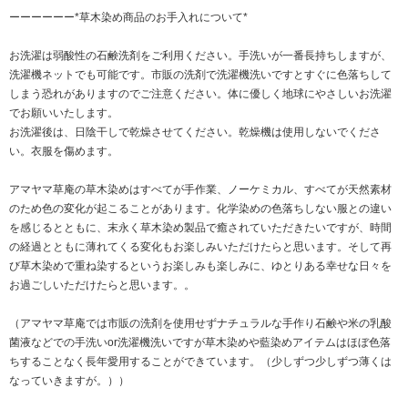
ーーーーーー*草木染め商品のお手入れについて*
お洗濯は弱酸性の石鹸洗剤をご利用ください。手洗いが一番長持ちしますが、
洗濯機ネットでも可能です。市販の洗剤で洗濯機洗いですとすぐに色落ちして
しまう恐れがありますのでご注意ください。体に優しく地球にやさしいお洗濯
でお願いいたします。
お洗濯後は、日陰干しで乾燥させてください。乾燥機は使用しないでくださ
い。衣服を傷めます。
アマヤマ草庵の草木染めはすべてが手作業、ノーケミカル、すべてが天然素材
のため色の変化が起こることがあります。化学染めの色落ちしない服との違い
を感じるとともに、末永く草木染め製品で癒されていただきたいですが、時間
の経過とともに薄れてくる変化もお楽しみいただけたらと思います。そして再
び草木染めで重ね染するというお楽しみも楽しみに、ゆとりある幸せな日々を
お過ごしいただけたらと思います。。
（アマヤマ草庵では市販の洗剤を使用せずナチュラルな手作り石鹸や米の乳酸
菌液などでの手洗いor洗濯機洗いですが草木染めや藍染めアイテムはほぼ色落
ちすることなく長年愛用することができています。（少しずつ少しずつ薄くは
なっていきますが。））