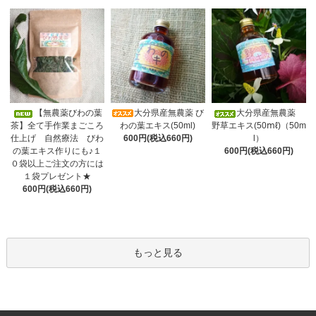
大分県産無農薬 び
【無農薬びわの葉
大分県産無農薬
わの葉エキス(50ml)
茶】全て手作業まごころ
野草エキス(50ⅿℓ)（50m
600円(税込660円)
仕上げ 自然療法 びわ
l）
の葉エキス作りにも♪１
600円(税込660円)
０袋以上ご注文の方には
１袋プレゼント★
600円(税込660円)
もっと見る