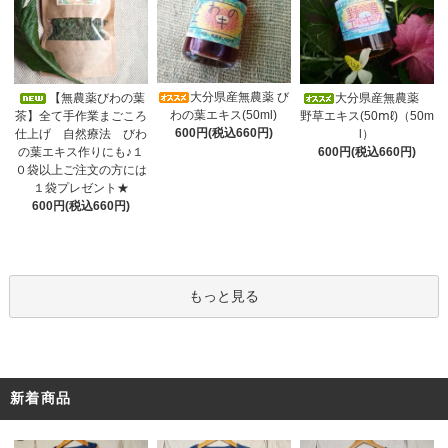
大分県産無農薬 び
【無農薬びわの葉
大分県産無農薬
わの葉エキス(50ml)
茶】全て手作業まごころ
野草エキス(50ⅿℓ)（50m
600円(税込660円)
仕上げ 自然療法 びわ
l）
の葉エキス作りにも♪１
600円(税込660円)
０袋以上ご注文の方には
１袋プレゼント★
600円(税込660円)
もっと見る
新着商品