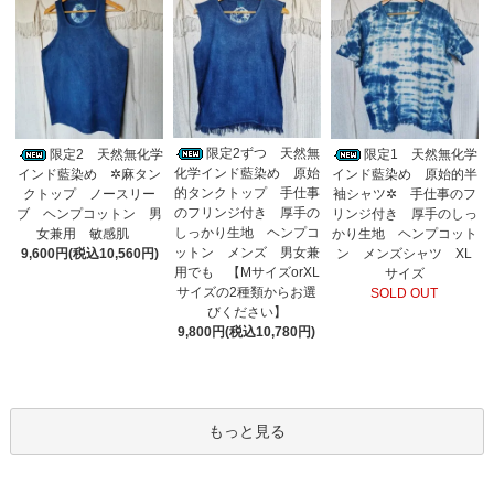
限定2ずつ 天然無
限定2 天然無化学
限定1 天然無化学
化学インド藍染め 原始
インド藍染め ✲麻タン
インド藍染め 原始的半
的タンクトップ 手仕事
クトップ ノースリー
袖シャツ✲ 手仕事のフ
のフリンジ付き 厚手の
ブ ヘンプコットン 男
リンジ付き 厚手のしっ
しっかり生地 ヘンプコ
女兼用 敏感肌
かり生地 ヘンプコット
ットン メンズ 男女兼
9,600円(税込10,560円)
ン メンズシャツ XL
用でも 【MサイズorXL
サイズ
サイズの2種類からお選
SOLD OUT
びください】
9,800円(税込10,780円)
もっと見る