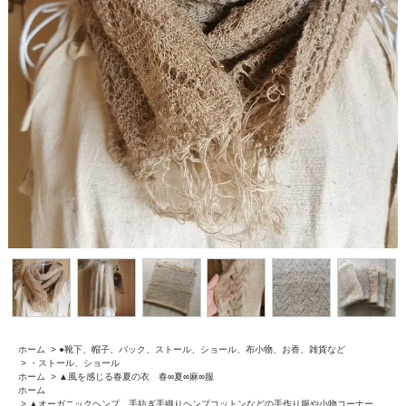
ホーム
>
●靴下、帽子、バック、ストール、ショール、布小物、お香、雑貨など
>
・ストール、ショール
ホーム
>
▲風を感じる春夏の衣 春∞夏∞麻∞服
ホーム
>
▲オーガニックヘンプ、手紡ぎ手織りヘンプコットンなどの手作り服や小物コーナー