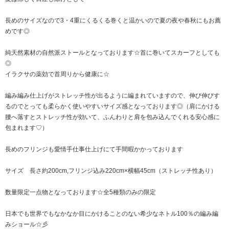
長めのサイズなので3・4重にくるくる巻くと温かいので夏の夜や春秋にもお薦
めです◎
純天然素材の自然派ストールとなっております☆首に巻いてスカーフとしても
◎
イラクサの薬効で首周りから健康に☆
編み編み仕上げがストレッチ性が出るように編まれていますので、伸び伸びす
るのでとっても柔らかく使いやすいサイズ感となっております◎（肩にかける
腰へ落すとストレッチ性が効いて、ふんわりと肩を包み込んでくれる安心感に
包まれます♡）
長めのフリンジも愛情手仕事仕上げにて手間暇かかっております
サイズ 長さ約200cm,フリンジ込み220cm×横幅45cm（ストレッチ性あり）
数量限定一点物となっております☆全5種類のみの限定
日本でも世界でもなかなか目にかけることのない希少なネトル100％の編み編
みショール☆彡