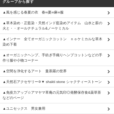
グループから探す
▲風を感じる春夏の衣 春∞夏∞麻∞服
▲草木染め・正藍染・天然インド藍染めアイテム 山水と薪の
火と・・オールナチュラル&ノーケミカル
▲インナー 全てオーガニックコットン ｎｏケミカルな草木
染め下着
▲オーガニックヘンプ、手紡ぎ手織りヘンプコットンなどの手
作り服や小物コーナー
▲空間を浄化するアート 曼荼羅の世界
▲天然石アクセサリー✡▼ shakti stone シャクティーストーン
▲免疫力アップ☆アマヤマ草庵の元気印◎発酵保存食&薬草茶
などのページ
▲ユニセックス 男女兼用