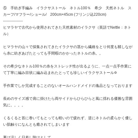
⑤ 手紡ぎ手編み イラクサストール ネトル100％ 希少 天然ネトル ス
カーフ/マフラー/ショール/ 200cm×45cm (フリンジ込220cm)
----------------
ヒマラヤで古代から使用されてきた天然素材のイラクサ（英語でNettle：ネト
ル）
ヒマラヤの山々で採集されてきたイラクサの茎から繊維をとり何度も鞣しなが
ら糸に紡ぎあげたとっても手間暇のかかったネトルの糸。。
その希少なネトル100％の糸をストレッチ性が出るように、一点一点手作業に
て丁寧に編み目状に編み込まれたとっても珍しいイラクサストール✡
手作業でしか完成することのないオールハンドメイドの逸品となっております
長めのサイズ感で肩に掛けたら両サイドからひらひらと風に揺れる優雅な雰囲
気に。。。。
くるくると首に巻いてもとっても軽いので疲れず、逆にネトルの柔らかく優し
い肌触りになんとも癒されてしまいます
夏は涼しく日差し除けとして