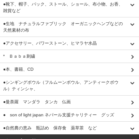
●靴下、帽子、バック、ストール、ショール、布小物、お香、
雑貨など
●生地 ナチュラルファブリック オーガニックヘンプなどの
天然素材の布
●アクセサリー、パワーストーン、ヒマラヤ水晶
* Ｂａｂａ刺繍
●本、書籍、CD
●シンギングボウル（フルムーンボウル、アンティークボウ
ル）ティンシャ、
●曼荼羅 マンダラ タンカ 仏画
● son of light japan ネパール支援チャリティー グッズ
●自然農の恵み 瓶詰め 保存食 薬草茶 など