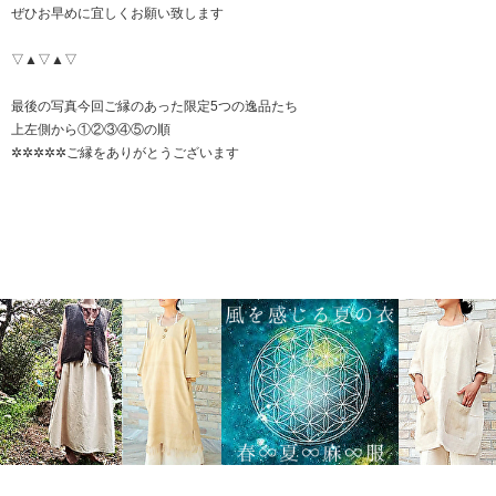
ぜひお早めに宜しくお願い致します
▽▲▽▲▽
最後の写真今回ご縁のあった限定5つの逸品たち
上左側から①②③④⑤の順
✲✲✲✲✲ご縁をありがとうございます