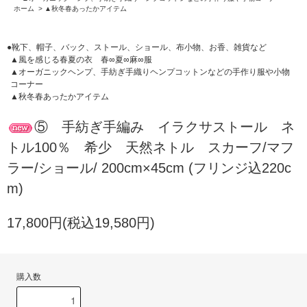
ホーム
>
▲秋冬春あったかアイテム
●靴下、帽子、バック、ストール、ショール、布小物、お香、雑貨など
▲風を感じる春夏の衣 春∞夏∞麻∞服
▲オーガニックヘンプ、手紡ぎ手織りヘンプコットンなどの手作り服や小物
コーナー
▲秋冬春あったかアイテム
⑤ 手紡ぎ手編み イラクサストール ネ
トル100％ 希少 天然ネトル スカーフ/マフ
ラー/ショール/ 200cm×45cm (フリンジ込220c
m)
17,800円(税込19,580円)
購入数