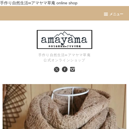
手作り自然生活∞アマヤマ草庵 online shop
メニュー
手作り自然生活∞アマヤマ草庵
公式オンラインショップ