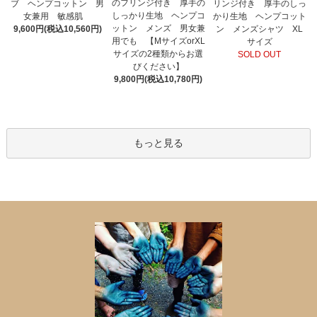
のフリンジ付き 厚手の
ブ ヘンプコットン 男
リンジ付き 厚手のしっ
しっかり生地 ヘンプコ
女兼用 敏感肌
かり生地 ヘンプコット
ットン メンズ 男女兼
9,600円(税込10,560円)
ン メンズシャツ XL
用でも 【MサイズorXL
サイズ
サイズの2種類からお選
SOLD OUT
びください】
9,800円(税込10,780円)
もっと見る