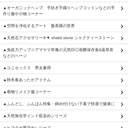
▲オーガニックヘンプ、手紡ぎ手織りヘンプコットンなどの手
作り服や小物コーナー
▲空間を浄化するアート 曼荼羅の世界
▲天然石アクセサリー✡▼ shakti stone シャクティーストーン
▲免疫力アップ☆アマヤマ草庵の元気印◎発酵保存食&薬草茶
などのページ
▲ユニセックス 男女兼用
▲秋冬春あったかアイテム
▲着物リメイク服コーナー
▲ふんどし、ふんぱん特集・締め付けない下着で快適で健康に
▲天然無化学インド藍染めシリーズ
▲ヒマラヤ茜染めシリーズ