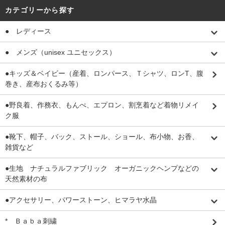
カテゴリーから探す
● レディース
● メンズ（unisex ユニセックス）
●キッズ＆ベイビー（産着、ロンパース、Ｔシャツ、ロンT、腹
巻き、産布おくるみ等）
●野良着、作務衣、もんぺ、エプロン、割烹着など着物リメイ
ク服
●靴下、帽子、バック、ストール、ショール、布小物、お香、
雑貨など
●生地 ナチュラルファブリック オーガニックヘンプなどの
天然素材の布
●アクセサリー、パワーストーン、ヒマラヤ水晶
* Ｂａｂａ刺繍