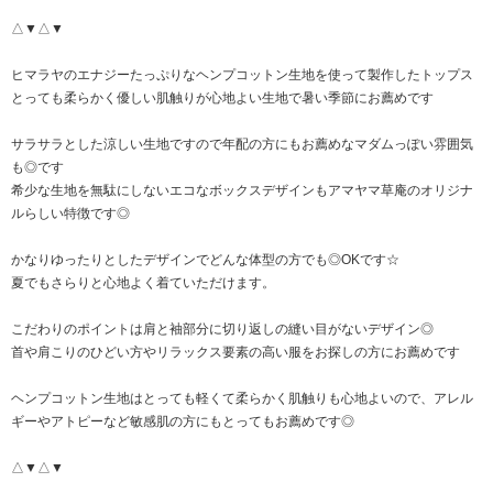
△▼△▼
ヒマラヤのエナジーたっぷりなヘンプコットン生地を使って製作したトップス
とっても柔らかく優しい肌触りが心地よい生地で暑い季節にお薦めです
サラサラとした涼しい生地ですので年配の方にもお薦めなマダムっぽい雰囲気
も◎です
希少な生地を無駄にしないエコなボックスデザインもアマヤマ草庵のオリジナ
ルらしい特徴です◎
かなりゆったりとしたデザインでどんな体型の方でも◎OKです☆
夏でもさらりと心地よく着ていただけます。
こだわりのポイントは肩と袖部分に切り返しの縫い目がないデザイン◎
首や肩こりのひどい方やリラックス要素の高い服をお探しの方にお薦めです
ヘンプコットン生地はとっても軽くて柔らかく肌触りも心地よいので、アレル
ギーやアトピーなど敏感肌の方にもとってもお薦めです◎
△▼△▼