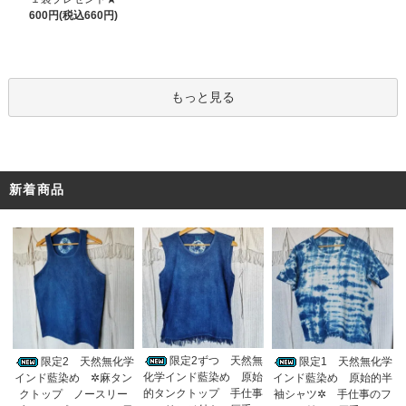
600円(税込660円)
もっと見る
新着商品
限定2ずつ 天然無
限定2 天然無化学
限定1 天然無化学
化学インド藍染め 原始
インド藍染め ✲麻タン
インド藍染め 原始的半
的タンクトップ 手仕事
クトップ ノースリー
袖シャツ✲ 手仕事のフ