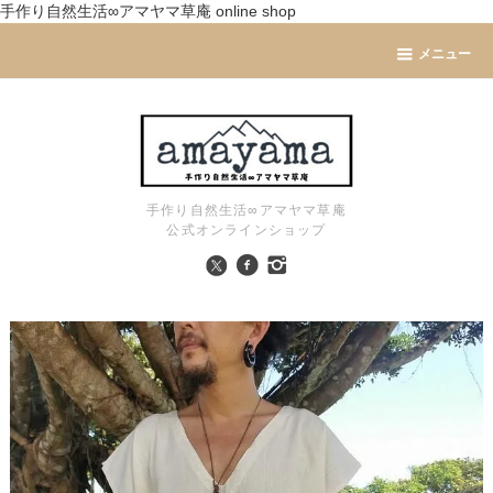
手作り自然生活∞アマヤマ草庵 online shop
メニュー
手作り自然生活∞アマヤマ草庵
公式オンラインショップ