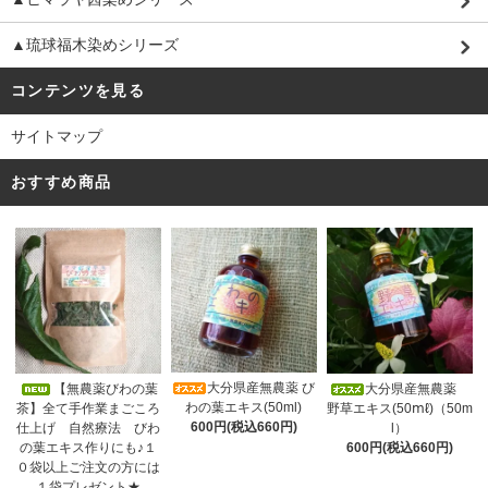
▲琉球福木染めシリーズ
コンテンツを見る
サイトマップ
おすすめ商品
大分県産無農薬 び
【無農薬びわの葉
大分県産無農薬
わの葉エキス(50ml)
茶】全て手作業まごころ
野草エキス(50ⅿℓ)（50m
600円(税込660円)
仕上げ 自然療法 びわ
l）
の葉エキス作りにも♪１
600円(税込660円)
０袋以上ご注文の方には
１袋プレゼント★