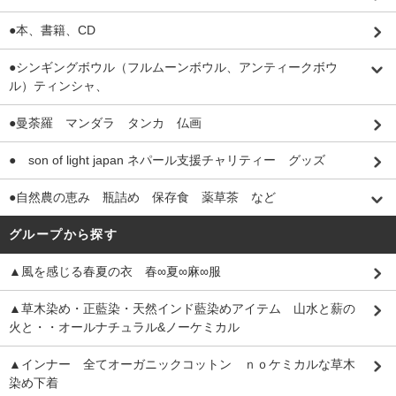
●本、書籍、CD
●シンギングボウル（フルムーンボウル、アンティークボウ
ル）ティンシャ、
●曼荼羅 マンダラ タンカ 仏画
● son of light japan ネパール支援チャリティー グッズ
●自然農の恵み 瓶詰め 保存食 薬草茶 など
グループから探す
▲風を感じる春夏の衣 春∞夏∞麻∞服
▲草木染め・正藍染・天然インド藍染めアイテム 山水と薪の
火と・・オールナチュラル&ノーケミカル
▲インナー 全てオーガニックコットン ｎｏケミカルな草木
染め下着