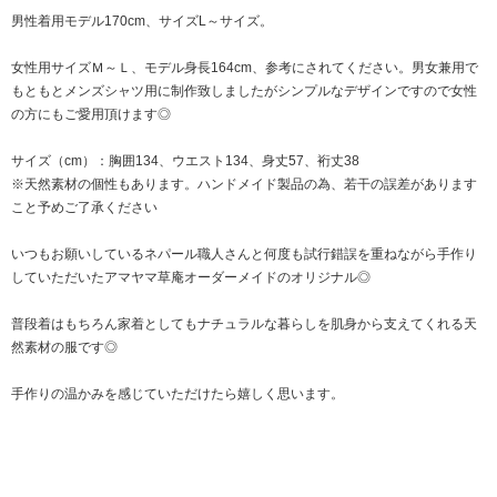
男性着用モデル170cm、サイズL～サイズ。
女性用サイズＭ～Ｌ、モデル身長164cm、参考にされてください。男女兼用で
もともとメンズシャツ用に制作致しましたがシンプルなデザインですので女性
の方にもご愛用頂けます◎
サイズ（cm）：胸囲134、ウエスト134、身丈57、裄丈38
※天然素材の個性もあります。ハンドメイド製品の為、若干の誤差があります
こと予めご了承ください
いつもお願いしているネパール職人さんと何度も試行錯誤を重ねながら手作り
していただいたアマヤマ草庵オーダーメイドのオリジナル◎
普段着はもちろん家着としてもナチュラルな暮らしを肌身から支えてくれる天
然素材の服です◎
手作りの温かみを感じていただけたら嬉しく思います。