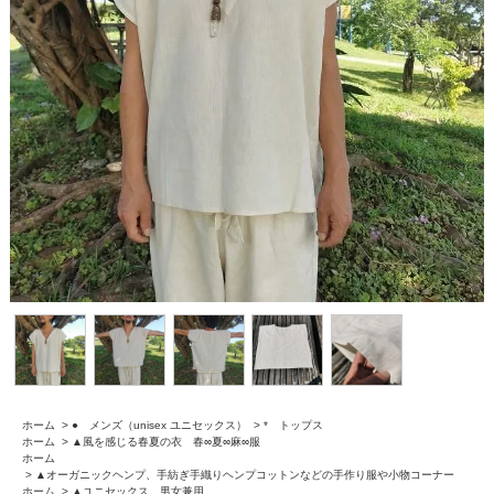
ホーム
>
● メンズ（unisex ユニセックス）
>
* トップス
ホーム
>
▲風を感じる春夏の衣 春∞夏∞麻∞服
ホーム
>
▲オーガニックヘンプ、手紡ぎ手織りヘンプコットンなどの手作り服や小物コーナー
ホーム
>
▲ユニセックス 男女兼用