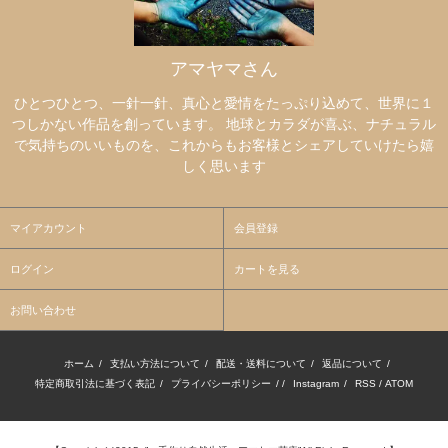
アマヤマさん
ひとつひとつ、一針一針、真心と愛情をたっぷり込めて、世界に１
つしかない作品を創っています。 地球とカラダが喜ぶ、ナチュラル
で気持ちのいいものを、これからもお客様とシェアしていけたら嬉
しく思います
マイアカウント
会員登録
ログイン
カートを見る
お問い合わせ
ホーム
/
支払い方法について
/
配送・送料について
/
返品について
/
特定商取引法に基づく表記
/
プライバシーポリシー
/ /
Instagram
/
RSS
/
ATOM