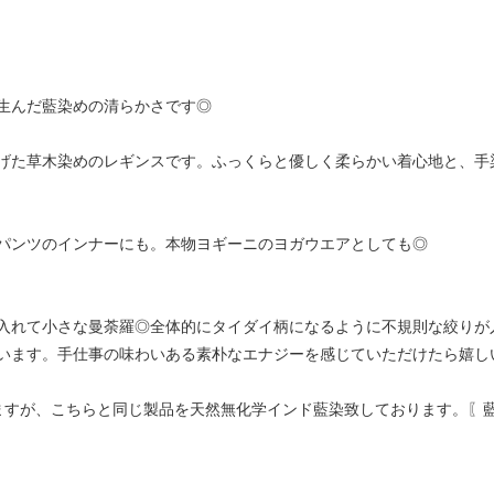
生んだ藍染めの清らかさです◎
げた草木染めのレギンスです。ふっくらと優しく柔らかい着心地と、手
パンツのインナーにも。本物ヨギーニのヨガウエアとしても◎
入れて小さな曼荼羅◎全体的にタイダイ柄になるように不規則な絞りが
います。手仕事の味わいある素朴なエナジーを感じていただけたら嬉し
ますが、こちらと同じ製品を天然無化学インド藍染致しております。〖藍