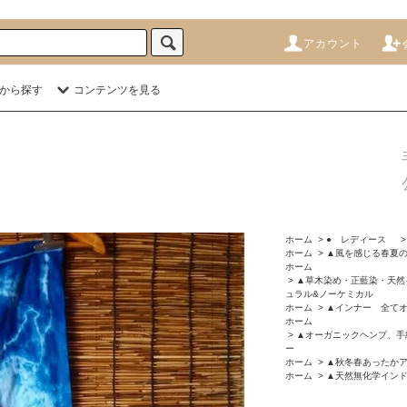
アカウント
から探す
コンテンツを見る
ホーム
>
● レディース
ホーム
>
▲風を感じる春夏の
ホーム
>
▲草木染め・正藍染・天然
ュラル&ノーケミカル
ホーム
>
▲インナー 全て
ホーム
>
▲オーガニックヘンプ、手
ー
ホーム
>
▲秋冬春あったか
ホーム
>
▲天然無化学イン