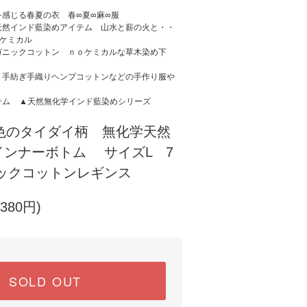
を感じる春夏の衣 春∞夏∞麻∞服
天然インド藍染めアイテム 山水と薪の火と・・
ーケミカル
ガニックコットン ｎｏケミカルな草木染め下
、手紡ぎ手織りヘンプコットンなどの手作り服や
テム
▲天然無化学インド藍染めシリーズ
色のタイダイ柄 無化学天然
インナーボトム サイズL 7
ニックコットンレギンス
380円)
SOLD OUT