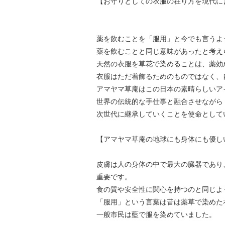
【お守りとしての衣服の在り方を現代に
薬を飲むことを「服用」と今でも言うよ
薬を飲むことと同じ意味があったと考え
天然の衣服を草花で染めることは、薬効
衣服はただ着飾るためのものではなく、
アマヤマ草庵はこの日本の素晴らしいア
世界の伝統的な手仕事と融合させながら
次世代に継承していくことを使命として
【アマヤマ草庵の地球にも身体にも優し
皮膚は人の身体の中で最大の臓器であり
重要です。
食の質や安全性に関心を持つのと同じよ
「服用」という言葉は昔は薬草で染めた
一般市民は藍で服を染めていました。