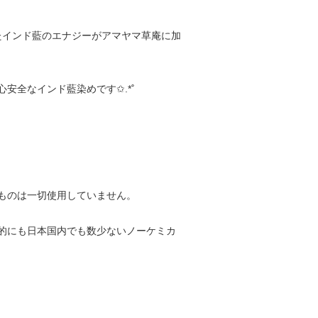
たインド藍のエナジーがアマヤマ草庵に加
安全なインド藍染めです✩.*˚
ものは一切使用していません。
的にも日本国内でも数少ないノーケミカ