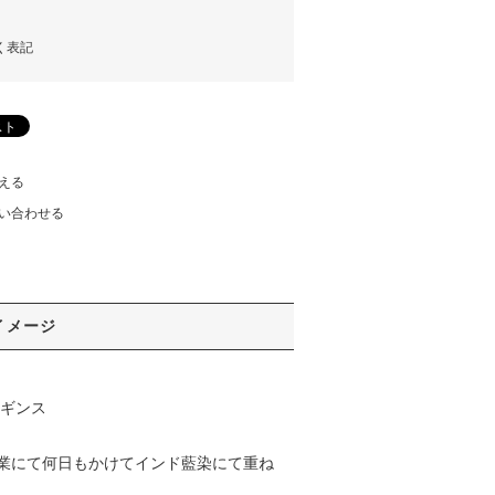
く表記
える
い合わせる
イメージ
ンレギンス
業にて何日もかけてインド藍染にて重ね