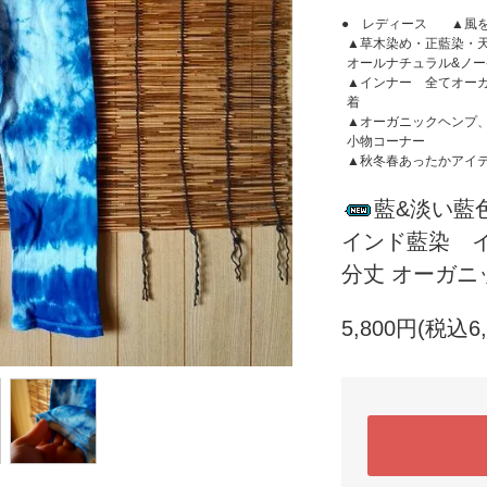
● レディース
▲風
▲草木染め・正藍染・
オールナチュラル&ノ
▲インナー 全てオー
着
▲オーガニックヘンプ
小物コーナー
▲秋冬春あったかアイ
藍&淡い藍
インド藍染 
分丈 オーガ
5,800円(税込6,