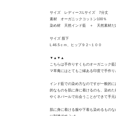
サイズ レディースLサイズ 7分丈
素材 オーガニックコットン100％
染め材 天然インド藍 ＋ 天然素材だ
サイズ 股下
L 46.5ｃｍ、ヒップ９２~１００
▼▲▼▲
こちらは手作りすくものオーガニック藍
マ草庵にはとてもご縁ある印度で手作り
インド藍での染め方なのですが一般的に
的なものを肌に身に着けるのも、染めた
やくネパールで出会うことができて手元
肌に身に着ける服や下着も染めるものな