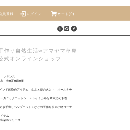
会員登録
ログイン
カート(
0
)
手作り自然生活∞アマヤマ草庵
公式オンラインショップ
>
・レギンス
衣 春∞夏∞麻∞服
インド藍染めアイテム 山水と薪の火と・・オールナチ
オーガニックコットン ｎｏケミカルな草木染め下着
紡ぎ手織りヘンプコットンなどの手作り服や小物コーナ
アイテム
ド藍染めシリーズ