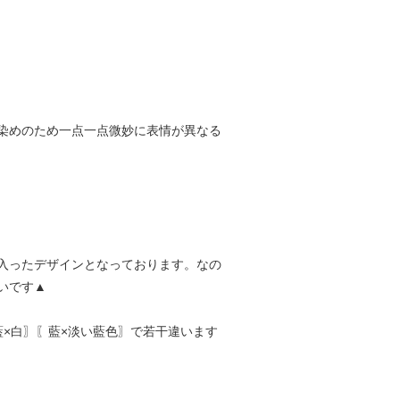
染めのため一点一点微妙に表情が異なる
入ったデザインとなっております。なの
いです▲
×白〗〖藍×淡い藍色〗で若干違います