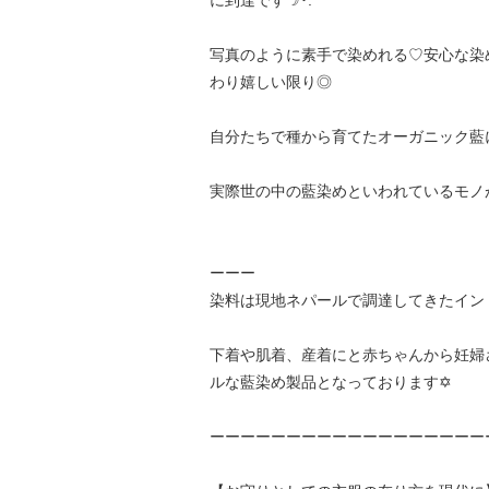
に到達です☽･:*
写真のように素手で染めれる♡安心な染
わり嬉しい限り◎
自分たちで種から育てたオーガニック藍
実際世の中の藍染めといわれているモノ
ーーー
染料は現地ネパールで調達してきたイン
下着や肌着、産着にと赤ちゃんから妊婦
ルな藍染め製品となっております✡
ーーーーーーーーーーーーーーーーーー