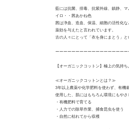
藍には抗菌、排毒、抗紫外線、鎮静、マ
イロ・・茜あかね色
茜は浄血、造血、保温、細胞の活性化な
薬効を与えたと言われています。
古の人々にとって「衣を身にまとう」と
ーーーーーーーーーーーーーーーーーー
【オーガニックコットン】極上の気持ち
≪オーガニックコットンとは？≫
3年以上農薬や化学肥料を使わず、有機
使用した、肌にはもちろん環境にもやさ
・有機肥料で育てる
・人力での除草作業、捕食昆虫を使う
・自然に枯れてから収穫