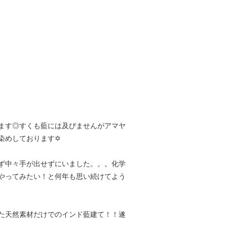
ます◎すくも藍には及びませんがアマヤ
染めしております✡
ず中々手が出せずにいました。。。化学
やってみたい！と何年も思い続けてよう
た天然素材だけでのインド藍建て！！遂