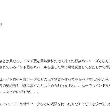
け
染とは異なる、インド藍を天然素材だけで建てた藍染めシリーズとなり
されているインド藍をネパールを旅した際に現地調達してきたもので手
はハイドロや苛性ソーダなどの化学物質を使ってやるやり方しか分から
後の染め液を地球に流すこともためらわれますね。。んーでもインド藍
にはあったのですが、、、
のでハイドロや苛性ソーダなどの劇薬を使いたくなくてずっと求めてい