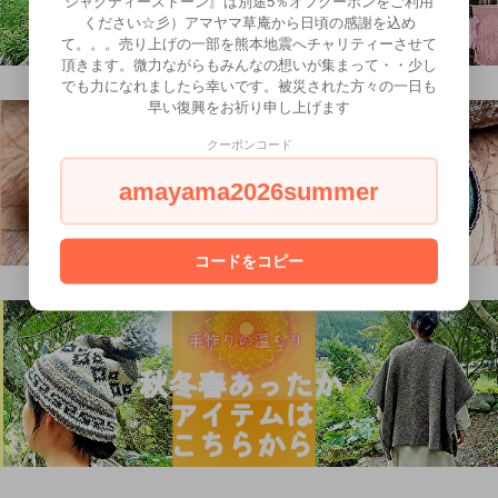
シャクティーストーン〗は別途5％オフクーポンをご利用
ください☆彡）アマヤマ草庵から日頃の感謝を込め
て。。。売り上げの一部を熊本地震へチャリティーさせて
頂きます。微力ながらもみんなの想いが集まって・・少し
でも力になれましたら幸いです。被災された方々の一日も
早い復興をお祈り申し上げます
クーポンコード
amayama2026summer
コードをコピー