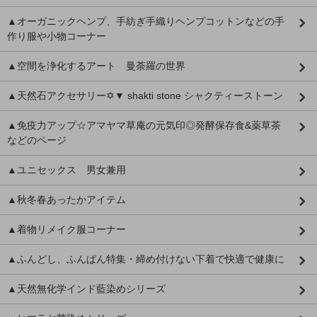
▲オーガニックヘンプ、手紡ぎ手織りヘンプコットンなどの手
作り服や小物コーナー
▲空間を浄化するアート 曼荼羅の世界
▲天然石アクセサリー✡▼ shakti stone シャクティーストーン
▲免疫力アップ☆アマヤマ草庵の元気印◎発酵保存食&薬草茶
などのページ
▲ユニセックス 男女兼用
▲秋冬春あったかアイテム
▲着物リメイク服コーナー
▲ふんどし、ふんぱん特集・締め付けない下着で快適で健康に
▲天然無化学インド藍染めシリーズ