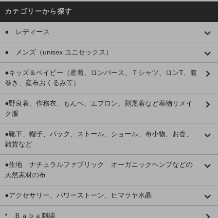
カテゴリーから探す
● レディース
● メンズ（unisex ユニセックス）
●キッズ＆ベイビー（産着、ロンパース、Ｔシャツ、ロンT、腹
巻き、産布おくるみ等）
●野良着、作務衣、もんぺ、エプロン、割烹着など着物リメイ
ク服
●靴下、帽子、バック、ストール、ショール、布小物、お香、
雑貨など
●生地 ナチュラルファブリック オーガニックヘンプなどの
天然素材の布
●アクセサリー、パワーストーン、ヒマラヤ水晶
* Ｂａｂａ刺繍