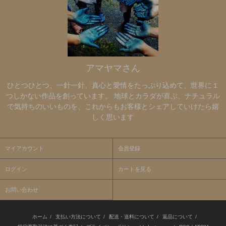
アマヤマさん
ひとつひとつ、一針一針、真心と愛情をたっぷり込めて、世界に１
つしかない作品を創っています。 地球とカラダが喜ぶ、ナチュラル
で気持ちのいいものを、これからもお客様とシェアしていけたら嬉
しく思います
マイアカウント
会員登録
ログイン
カートを見る
お問い合わせ
ホーム
/
支払い方法について
/
配送・送料について
/
返品について
/