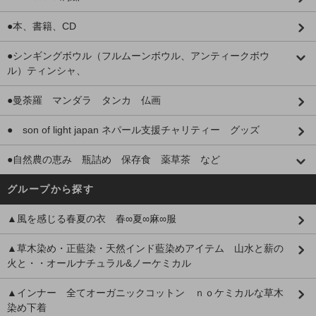
●本、書籍、CD
●シンギングボウル（フルムーンボウル、アンティークボウ
ル）ティンシャ、
●曼荼羅 マンダラ タンカ 仏画
● son of light japan ネパール支援チャリティー グッズ
●自然農の恵み 瓶詰め 保存食 薬草茶 など
グループから探す
▲風を感じる春夏の衣 春∞夏∞麻∞服
▲草木染め・正藍染・天然インド藍染めアイテム 山水と薪の
火と・・オールナチュラル&ノーケミカル
▲インナー 全てオーガニックコットン ｎｏケミカルな草木
染め下着