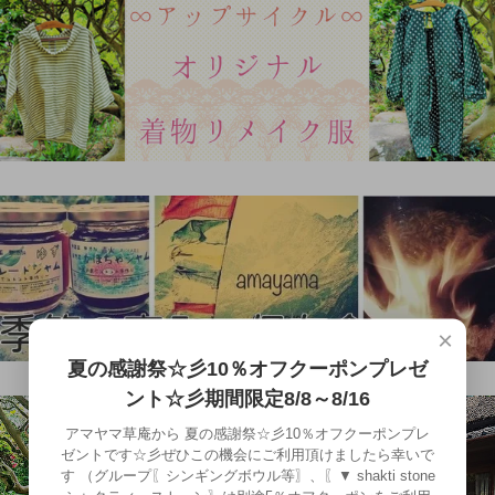
×
夏の感謝祭☆彡10％オフクーポンプレゼ
ント☆彡期間限定8/8～8/16
アマヤマ草庵から 夏の感謝祭☆彡10％オフクーポンプレ
ゼントです☆彡ぜひこの機会にご利用頂けましたら幸いで
す （グループ〖シンギングボウル等〗、〖▼ shakti stone