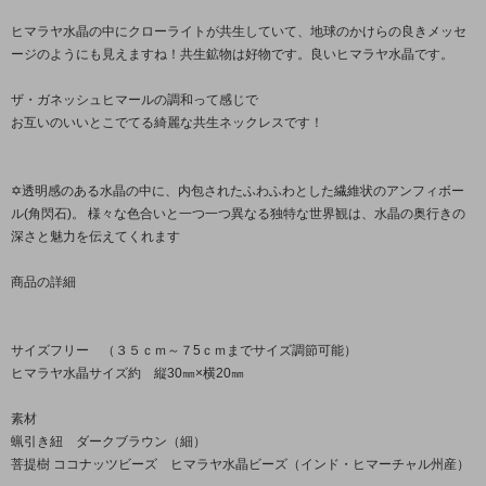
ヒマラヤ水晶の中にクローライトが共生していて、地球のかけらの良きメッセ
ージのようにも見えますね！共生鉱物は好物です。良いヒマラヤ水晶です。
ザ・ガネッシュヒマールの調和って感じで
お互いのいいとこでてる綺麗な共生ネックレスです！
✡透明感のある水晶の中に、内包されたふわふわとした繊維状のアンフィボー
ル(角閃石)。 様々な色合いと一つ一つ異なる独特な世界観は、水晶の奥行きの
深さと魅力を伝えてくれます
商品の詳細
サイズフリー （３５ｃｍ～７5ｃｍまでサイズ調節可能）
ヒマラヤ水晶サイズ約 縦30㎜×横20㎜
素材
蝋引き紐 ダークブラウン（細）
菩提樹 ココナッツビーズ ヒマラヤ水晶ビーズ（インド・ヒマーチャル州産）