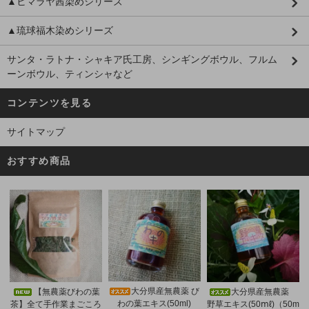
▲ヒマラヤ茜染めシリーズ
▲琉球福木染めシリーズ
サンタ・ラトナ・シャキア氏工房、シンギングボウル、フルム
ーンボウル、ティンシャなど
コンテンツを見る
サイトマップ
おすすめ商品
大分県産無農薬 び
【無農薬びわの葉
大分県産無農薬
わの葉エキス(50ml)
茶】全て手作業まごころ
野草エキス(50ⅿℓ)（50m