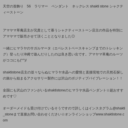
天空の首飾り 56 ラリマー ペンダント ネックレス shakti stone シャクテ
ィーストーン
アマヤマ草庵店主が兄貴として慕うシャクティーストーン店主の作品を特別に
アマヤマで販売させて頂くこととなりました◎
一緒にヒマラヤのサガルマータ（エベレストベースキャンプまでのトレッキン
グ）登ったり沖縄で遊んだりしたのは良き思い出です。アマヤマ草庵のルーツ
がココにも(^^)/
shaktistone店主の並々ならぬヒマラヤ水晶への愛情と直接現地での天然石探し
の旅から始まるアクセサリー製作には沢山のポジティブバイブレーション！！
全国にも沢山のファンがいるshaktistoneのヒマラヤ水晶ペンダント☆超おすす
めです♡
オーダーメイドも受け付けているそうですので詳しくはインスタグラム@shakti
_stoneまで直接お問い合わせください☆オンラインショップwww.shaktistone.c
om