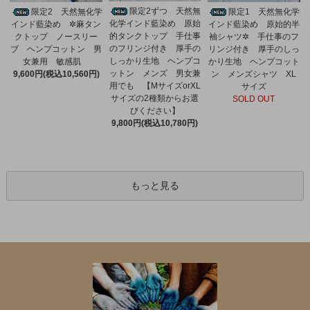
限定2ずつ 天然無
限定2 天然無化学
限定1 天然無化学
化学インド藍染め 原始
インド藍染め ✲麻タン
インド藍染め 原始的半
的タンクトップ 手仕事
クトップ ノースリー
袖シャツ✲ 手仕事のフ
のフリンジ付き 厚手の
ブ ヘンプコットン 男
リンジ付き 厚手のしっ
しっかり生地 ヘンプコ
女兼用 敏感肌
かり生地 ヘンプコット
ットン メンズ 男女兼
9,600円(税込10,560円)
ン メンズシャツ XL
用でも 【MサイズorXL
サイズ
サイズの2種類からお選
SOLD OUT
びください】
9,800円(税込10,780円)
もっと見る