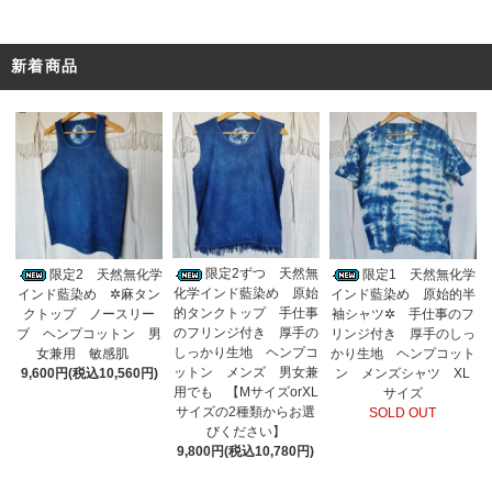
新着商品
限定2ずつ 天然無
限定2 天然無化学
限定1 天然無化学
化学インド藍染め 原始
インド藍染め ✲麻タン
インド藍染め 原始的半
的タンクトップ 手仕事
クトップ ノースリー
袖シャツ✲ 手仕事のフ
のフリンジ付き 厚手の
ブ ヘンプコットン 男
リンジ付き 厚手のしっ
しっかり生地 ヘンプコ
女兼用 敏感肌
かり生地 ヘンプコット
ットン メンズ 男女兼
9,600円(税込10,560円)
ン メンズシャツ XL
用でも 【MサイズorXL
サイズ
サイズの2種類からお選
SOLD OUT
びください】
9,800円(税込10,780円)