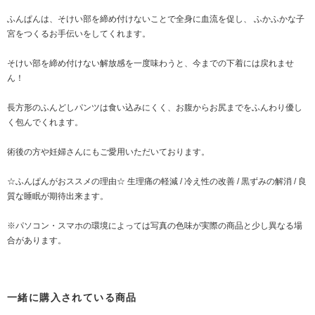
ふんぱんは、そけい部を締め付けないことで全身に血流を促し、 ふかふかな子
宮をつくるお手伝いをしてくれます。
そけい部を締め付けない解放感を一度味わうと、今までの下着には戻れませ
ん！
長方形のふんどしパンツは食い込みにくく、お腹からお尻までをふんわり優し
く包んでくれます。
術後の方や妊婦さんにもご愛用いただいております。
☆ふんぱんがおススメの理由☆ 生理痛の軽減 / 冷え性の改善 / 黒ずみの解消 / 良
質な睡眠が期待出来ます。
※パソコン・スマホの環境によっては写真の色味が実際の商品と少し異なる場
合があります。
一緒に購入されている商品