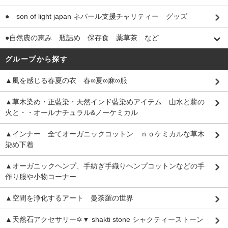
● son of light japan ネパール支援チャリティー グッズ
●自然農の恵み 瓶詰め 保存食 薬草茶 など
グループから探す
▲風を感じる春夏の衣 春∞夏∞麻∞服
▲草木染め・正藍染・天然インド藍染めアイテム 山水と薪の
火と・・オールナチュラル&ノーケミカル
▲インナー 全てオーガニックコットン ｎｏケミカルな草木
染め下着
▲オーガニックヘンプ、手紡ぎ手織りヘンプコットンなどの手
作り服や小物コーナー
▲空間を浄化するアート 曼荼羅の世界
▲天然石アクセサリー✡▼ shakti stone シャクティーストーン