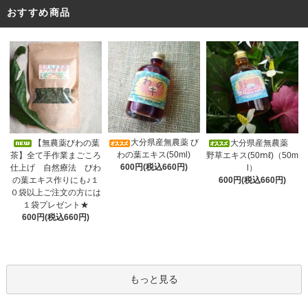
おすすめ商品
大分県産無農薬 び
【無農薬びわの葉
大分県産無農薬
わの葉エキス(50ml)
茶】全て手作業まごころ
野草エキス(50ⅿℓ)（50m
600円(税込660円)
仕上げ 自然療法 びわ
l）
の葉エキス作りにも♪１
600円(税込660円)
０袋以上ご注文の方には
１袋プレゼント★
600円(税込660円)
もっと見る