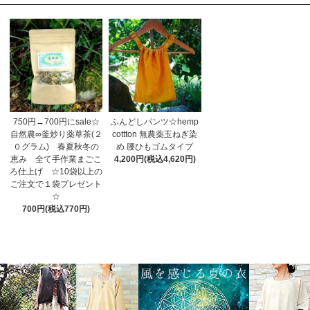
750円→700円にsale☆
ふんどしパンツ☆hemp
自然農∞釜炒り薬草茶(２
cottton 無農薬玉ねぎ染
０グラム) 春夏秋冬の
め 腰ひもゴムタイプ
恵み 全て手作業まごこ
4,200円(税込4,620円)
ろ仕上げ ☆10袋以上の
ご注文で１袋プレゼント
☆
700円(税込770円)