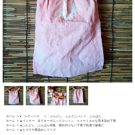
ホーム
>
● レディース
>
・ふんどし、ふんどしパンツ、ふんぱん
ホーム
>
▲インナー 全てオーガニックコットン ｎｏケミカルな草木染め下着
ホーム
>
▲ふんどし、ふんぱん特集・締め付けない下着で快適で健康に
ホーム
>
▲ヒマラヤ茜染めシリーズ