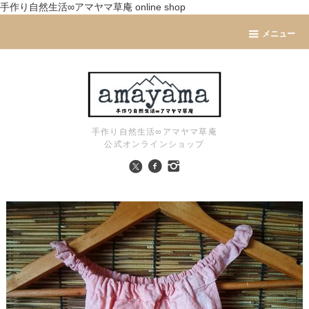
手作り自然生活∞アマヤマ草庵 online shop
メニュー
手作り自然生活∞アマヤマ草庵
公式オンラインショップ