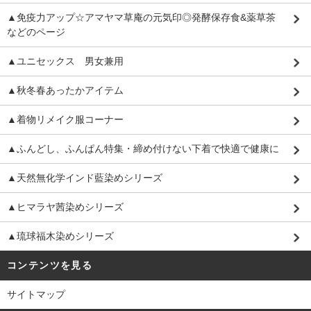
▲免疫力アップ☆アマヤマ草庵の元気印◎発酵保存食&薬草茶
などのページ
▲ユニセックス 男女兼用
▲秋冬春あったかアイテム
▲着物リメイク服コーナー
▲ふんどし、ふんぱん特集・締め付けない下着で快適で健康に
▲天然無化学インド藍染めシリーズ
▲ヒマラヤ茜染めシリーズ
▲琉球福木染めシリーズ
コンテンツを見る
サイトマップ