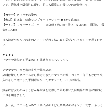
いで、通気性と吸収性に優れ、肌にも環境にも優しいのが特徴です。
【カラー】ヒマラヤ茜染め
【素材】日本製 綿麻タンブラーワッシャー 麻 55% 綿45%
【サイズ】フリーサイズ（M） 本体幅：約24cm 股上：約30cm 胴回り：最
大約100cm
ゴム跡がつかない程度のところで結目を結い直し固結びしてからご使用くださ
い。
▼▲▼▲
ヒマラヤ茜染めを手染めした薬効高きスペッシャル
アマヤマの山水と薪の直火で草木染め。
染料は旅したネパールから携えてきたヒマラヤの茜。コトコト何日もかけて火
入れをして煮出した手間暇かかったエナジーたっぷりの逸品。
媒染には安心のみょうばん媒染液を使用して落ち着いた自然界の黄色の薬効と
イロを頂きました
一点一点、こころを込めて丁寧に染め上げた草木染めのインナーです。ふっく