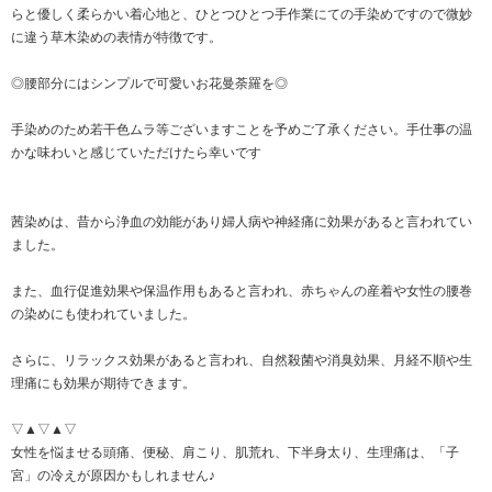
らと優しく柔らかい着心地と、ひとつひとつ手作業にての手染めですので微妙
に違う草木染めの表情が特徴です。
◎腰部分にはシンプルで可愛いお花曼荼羅を◎
手染めのため若干色ムラ等ございますことを予めご了承ください。手仕事の温
かな味わいと感じていただけたら幸いです
茜染めは、昔から浄血の効能があり婦人病や神経痛に効果があると言われてい
ました。
また、血行促進効果や保温作用もあると言われ、赤ちゃんの産着や女性の腰巻
の染めにも使われていました。
さらに、リラックス効果があると言われ、自然殺菌や消臭効果、月経不順や生
理痛にも効果が期待できます。
▽▲▽▲▽
女性を悩ませる頭痛、便秘、肩こり、肌荒れ、下半身太り、生理痛は、「子
宮」の冷えが原因かもしれません♪