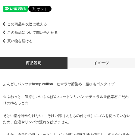
この商品を友達に教える
この商品について問い合わせる
買い物を続ける
商品説明
イメージ
ふんどしパンツ☆hemp cottton ヒマラヤ茜染め 腰ひもゴムタイプ
☆ふわっと、気持ちいいふんぱん♪コットンリネン ナチュラル天然素材こだわ
りのゆるっと☆
そけい部を締め付けない そけい部（太ももの付け根）にゴムを使っていない
ため、血液やリンパの流れを妨げません。
また、通気性の良いコットンリネンの薄い綿麻生地を使用し、柔らかい風合