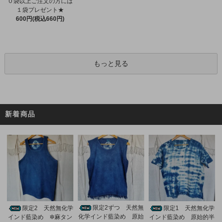
０袋以上ご注文の方には
１袋プレゼント★
600円(税込660円)
もっと見る
新着商品
限定2ずつ 天然無
限定2 天然無化学
限定1 天然無化学
化学インド藍染め 原始
インド藍染め ✲麻タン
インド藍染め 原始的半