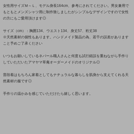
女性用サイズＭ～Ｌ、モデル身長164cm、参考にされてください。男女兼用で
もともとメンズシャツ用に制作致しましたがシンプルなデザインですので女性
の方にもご愛用頂けます◎
サイズ（cm）：胸囲134、ウエスト134、身丈57、裄丈38
※天然素材の個性もあります。ハンドメイド製品の為、若干の誤差があります
こと予めご了承ください
いつもお願いしているネパール職人さんと何度も試行錯誤を重ねながら手作り
していただいたアマヤマ草庵オーダーメイドのオリジナル◎
普段着はもちろん家着としてもナチュラルな暮らしを肌身から支えてくれる天
然素材の服です◎
手作りの温かみを感じていただけたら嬉しく思います。