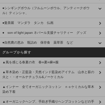
●シンギングボウル（フルムーンボウル、アンティークボウ
ル）ティンシャ、
●曼荼羅 マンダラ タンカ 仏画
● son of light japan ネパール支援チャリティー グッズ
●自然農の恵み 瓶詰め 保存食 薬草茶 など
グループから探す
▲風を感じる春夏の衣 春∞夏∞麻∞服
▲草木染め・正藍染・天然インド藍染めアイテム 山水と薪の
火と・・オールナチュラル&ノーケミカル
▲インナー 全てオーガニックコットン ｎｏケミカルな草木
染め下着
▲オーガニックヘンプ、手紡ぎ手織りヘンプコットンなどの手