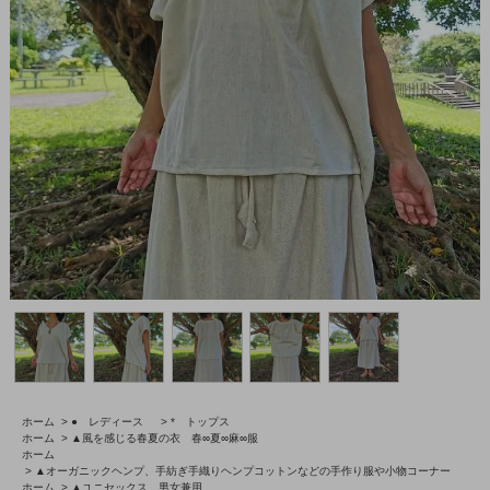
ホーム
>
● レディース
>
* トップス
ホーム
>
▲風を感じる春夏の衣 春∞夏∞麻∞服
ホーム
>
▲オーガニックヘンプ、手紡ぎ手織りヘンプコットンなどの手作り服や小物コーナー
ホーム
>
▲ユニセックス 男女兼用