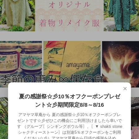
×
夏の感謝祭☆彡10％オフクーポンプレゼ
ント☆彡期間限定8/8～8/16
アマヤマ草庵から 夏の感謝祭☆彡10％オフクーポンプレ
ゼントです☆彡ぜひこの機会にご利用頂けましたら幸いで
す （グループ〖シンギングボウル等〗、〖▼ shakti stone
シャクティーストーン〗は別途5％オフクーポンをご利用
ください☆彡）アマヤマ草庵から日頃の感謝を込め