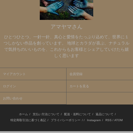
アマヤマさん
ひとつひとつ、一針一針、真心と愛情をたっぷり込めて、世界に１
つしかない作品を創っています。 地球とカラダが喜ぶ、ナチュラル
で気持ちのいいものを、これからもお客様とシェアしていけたら嬉
しく思います
マイアカウント
会員登録
ログイン
カートを見る
お問い合わせ
ホーム
/
支払い方法について
/
配送・送料について
/
返品について
/
特定商取引法に基づく表記
/
プライバシーポリシー
/ /
Instagram
/
RSS
/
ATOM