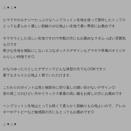
△▼△▼
ヒマラヤのエナジーたっぷりなヘンプコットン生地を使って製作したトップス
とっても柔らかく優しい肌触りが心地よい生地で暑い季節にお薦めです
サラサラとした涼しい生地ですので年配の方にもお薦めなマダムっぽい雰囲気
も◎です
希少な生地を無駄にしないエコなボックスデザインもアマヤマ草庵のオリジナ
ルらしい特徴です◎
かなりゆったりとしたデザインでどんな体型の方でも◎OKです☆
夏でもさらりと心地よく着ていただけます。
こだわりのポイントは肩と袖部分に切り返しの縫い目がないデザイン◎
首や肩こりのひどい方やリラックス要素の高い服をお探しの方にお薦めです
ヘンプコットン生地はとっても軽くて柔らかく肌触りも心地よいので、アレル
ギーやアトピーなど敏感肌の方にもとってもお薦めです◎
△▼△▼