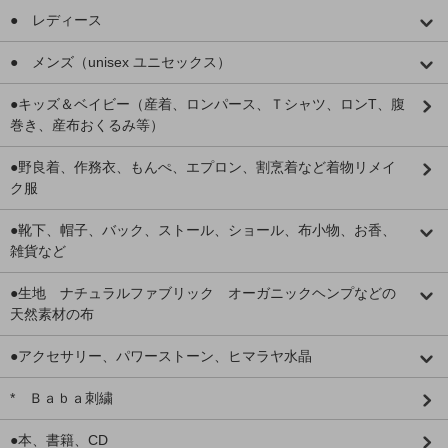
● レディース
● メンズ（unisex ユニセックス）
●キッズ＆ベイビー（産着、ロンパース、Ｔシャツ、ロンT、腹
巻き、産布おくるみ等）
●野良着、作務衣、もんぺ、エプロン、割烹着など着物リメイ
ク服
●靴下、帽子、バック、ストール、ショール、布小物、お香、
雑貨など
●生地 ナチュラルファブリック オーガニックヘンプなどの
天然素材の布
●アクセサリー、パワーストーン、ヒマラヤ水晶
* Ｂａｂａ刺繍
●本、書籍、CD