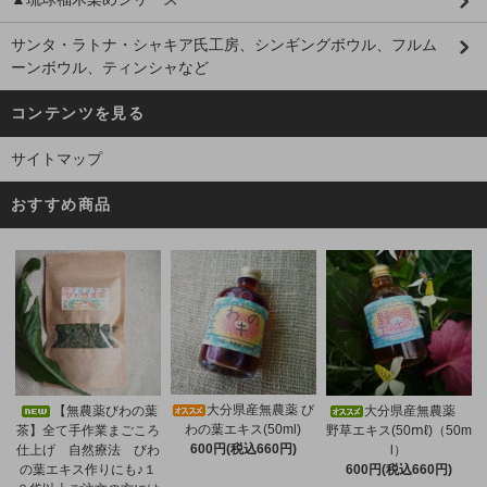
サンタ・ラトナ・シャキア氏工房、シンギングボウル、フルム
ーンボウル、ティンシャなど
コンテンツを見る
サイトマップ
おすすめ商品
大分県産無農薬 び
【無農薬びわの葉
大分県産無農薬
わの葉エキス(50ml)
茶】全て手作業まごころ
野草エキス(50ⅿℓ)（50m
600円(税込660円)
仕上げ 自然療法 びわ
l）
の葉エキス作りにも♪１
600円(税込660円)