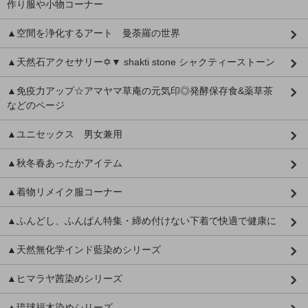
作り服や小物コーナー
▲空間を浄化するアート 曼荼羅の世界
▲天然石アクセサリー✡▼ shakti stone シャクティーストーン
▲免疫力アップ☆アマヤマ草庵の元気印◎発酵保存食&薬草茶
などのページ
▲ユニセックス 男女兼用
▲秋冬春あったかアイテム
▲着物リメイク服コーナー
▲ふんどし、ふんぱん特集・締め付けない下着で快適で健康に
▲天然無化学インド藍染めシリーズ
▲ヒマラヤ茜染めシリーズ
▲琉球福木染めシリーズ