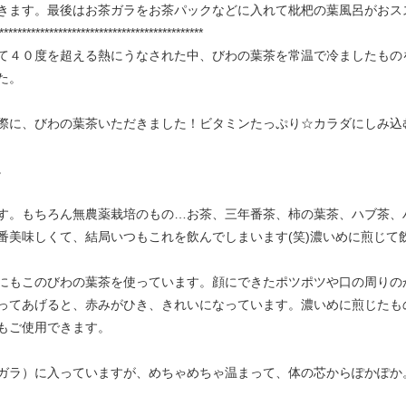
きます。最後はお茶ガラをお茶パックなどに入れて枇杷の葉風呂がおス
*********************************************
て４０度を超える熱にうなされた中、びわの葉茶を常温で冷ましたもの
た。
際に、びわの葉茶いただきました！ビタミンたっぷり☆カラダにしみ込
。
す。もちろん無農薬栽培のもの…お茶、三年番茶、柿の葉茶、ハブ茶、
番美味しくて、結局いつもこれを飲んでしまいます(笑)濃いめに煎じて
にもこのびわの葉茶を使っています。顔にできたポツポツや口の周りの
ってあげると、赤みがひき、きれいになっています。濃いめに煎じたも
もご使用できます。
ガラ）に入っていますが、めちゃめちゃ温まって、体の芯からぽかぽか