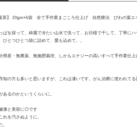
葉茶】 20gm×5袋 全て手作業まごころ仕上げ 自然療法 びわの葉エ
っぱを採って、綺麗で冷たい山水で洗って、お日様で干して、丁寧にハ
、ひとつひとつ袋に詰めて、愛も込めて。。
分県産・無農薬、無施肥栽培、しかもエナジーの高いすべて手作業仕上
存知の方も多いと思いますが、これは凄いです。がん治療に使われてる
があるのかというくらいに。
健康と美容に◎です
これを汚さぬように。
た。