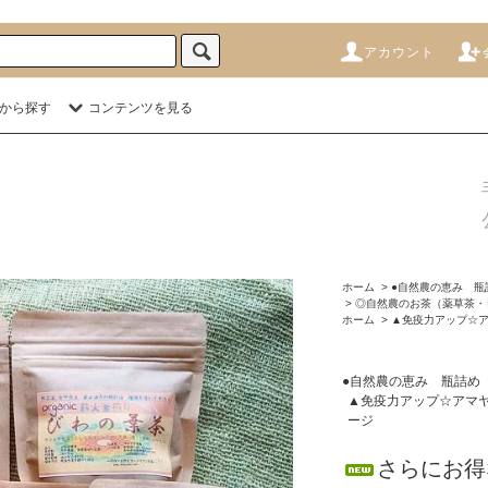
アカウント
から探す
コンテンツを見る
ホーム
>
●自然農の恵み 瓶
>
◎自然農のお茶（薬草茶・
ホーム
>
▲免疫力アップ☆
●自然農の恵み 瓶詰め
▲免疫力アップ☆アマ
ージ
さらにお得