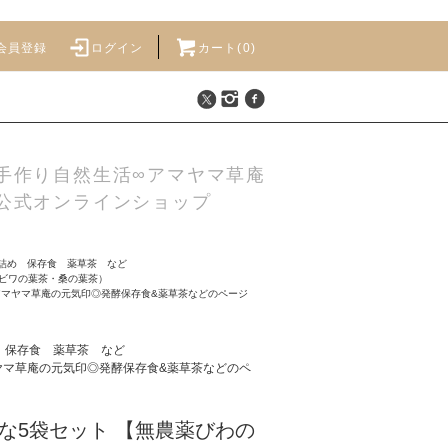
会員登録
ログイン
カート(
0
)
手作り自然生活∞アマヤマ草庵
公式オンラインショップ
詰め 保存食 薬草茶 など
ビワの葉茶・桑の葉茶）
アマヤマ草庵の元気印◎発酵保存食&薬草茶などのページ
 保存食 薬草茶 など
ヤマ草庵の元気印◎発酵保存食&薬草茶などのペ
な5袋セット 【無農薬びわの