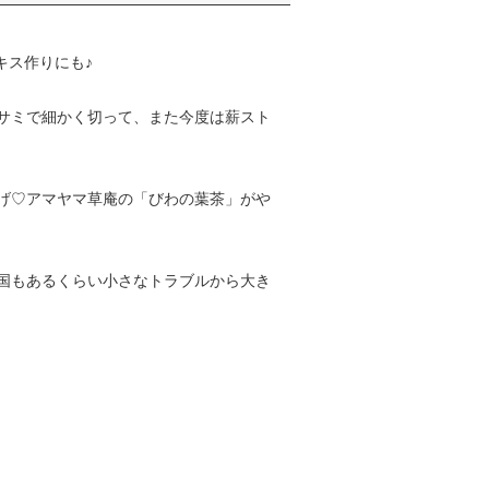
キス作りにも♪
サミで細かく切って、また今度は薪スト
げ♡アマヤマ草庵の「びわの葉茶」がや
国もあるくらい小さなトラブルから大き