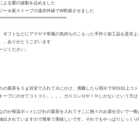
による愛の波動を込めました
ジー＆薪ストーブの遠赤外線でW乾燥させました
*******************************************
、ギフトなどにアマヤマ草庵の気持ちのこもった手作り加工品を是非よ
。。ありがとうございます
ージください。
わの葉茶を５ｇ目安で入れて火にかけ、沸騰したら弱火で30分以上コ
トーブにのせてコトコト。。。。ガスコンロやＩＨしかないという方は
なのが保温ポットにびわの葉茶を入れてそこに熱々のお湯を注いで一晩
抽出されていますので簡単で美味しいです。それでもやっぱりじっくり