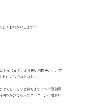
ろしくおねがいします☆
トコト煎じます。より長い時間をかけた方
ＩＨかガスでコトコト。
かけてじっくりと待ちます☆☆☆翌朝温
時間をかけて弱火でコトコトが一番おい