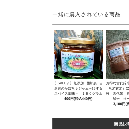
一緒に購入されている商品
〖SALE☆〗無添加∞囲炉裏∞自
お得な古代緑
然農のかぼちゃジャム～ゆず＆
ち米玄米）(2
スパイス風味～ １５０グラム
穫 古代米 
400円(税込440円)
緑米 オ
3,100円(
商品説