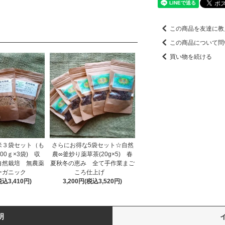
この商品を友達に教
この商品について問
買い物を続ける
米３袋セット（も
さらにお得な5袋セット☆自然
00ｇ×3袋) 収
農∞釜炒り薬草茶(20g×5) 春
自然栽培 無農薬
夏秋冬の恵み 全て手作業まご
ーガニック
ころ仕上げ
税込3,410円)
3,200円(税込3,520円)
明