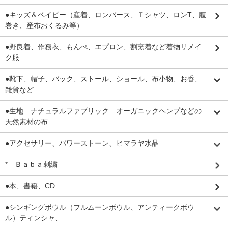
●キッズ＆ベイビー（産着、ロンパース、Ｔシャツ、ロンT、腹
巻き、産布おくるみ等）
●野良着、作務衣、もんぺ、エプロン、割烹着など着物リメイ
ク服
●靴下、帽子、バック、ストール、ショール、布小物、お香、
雑貨など
●生地 ナチュラルファブリック オーガニックヘンプなどの
天然素材の布
●アクセサリー、パワーストーン、ヒマラヤ水晶
* Ｂａｂａ刺繍
●本、書籍、CD
●シンギングボウル（フルムーンボウル、アンティークボウ
ル）ティンシャ、