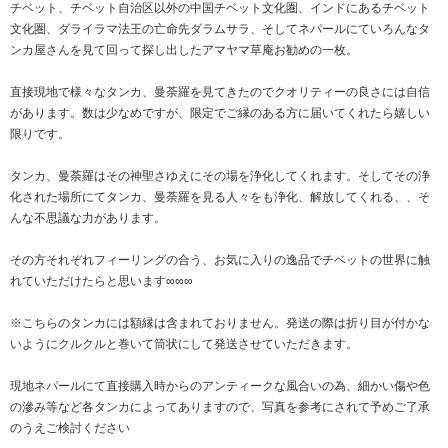
チベット、チベット自治区以外の中国チベット文化圏、インドにあるチベット
文化圏、ダライラマ法王の亡命先ダラムサラ、そしてネパールにていろんなタ
ンカ屋さんを見て回って探し出したアマヤマ草庵お勧めの一枚。
直接現地で様々なタンカ、曼荼羅を見てきたのでクオリティーの良さには自信
があります。数は少なめですが、限定でご縁のある方に届いてくれたら嬉しい
限りです。
タンカ、曼荼羅はその神聖さゆえにその場を浄化してくれます。そしてその浄
化された場所にてタンカ、曼荼羅を見る人々をも浄化、解放してくれる、、そ
んな不思議な力があります。
その方それぞれフィーリングの合う、お気に入りの逸品でチベットの世界に触
れていただけたらと思います∞∞∞
※こちらのタンカには額縁は含まれておりません。発送の際は折り目が付かな
いようにクルクルと巻いて筒状にして発送させていただきます。
現地ネパールにて直接購入時からのアンティークな風合いの為、細かい傷や色
の滲み等など各タンカによってありますので、写真を参考にされて予めご了承
のうえご検討ください