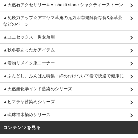
▲天然石アクセサリー✡▼ shakti stone シャクティーストーン
▲免疫力アップ☆アマヤマ草庵の元気印◎発酵保存食&薬草茶
などのページ
▲ユニセックス 男女兼用
▲秋冬春あったかアイテム
▲着物リメイク服コーナー
▲ふんどし、ふんぱん特集・締め付けない下着で快適で健康に
▲天然無化学インド藍染めシリーズ
▲ヒマラヤ茜染めシリーズ
▲琉球福木染めシリーズ
コンテンツを見る