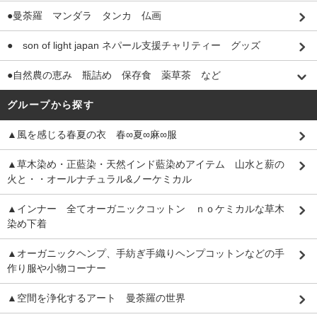
●曼荼羅 マンダラ タンカ 仏画
● son of light japan ネパール支援チャリティー グッズ
●自然農の恵み 瓶詰め 保存食 薬草茶 など
グループから探す
▲風を感じる春夏の衣 春∞夏∞麻∞服
▲草木染め・正藍染・天然インド藍染めアイテム 山水と薪の
火と・・オールナチュラル&ノーケミカル
▲インナー 全てオーガニックコットン ｎｏケミカルな草木
染め下着
▲オーガニックヘンプ、手紡ぎ手織りヘンプコットンなどの手
作り服や小物コーナー
▲空間を浄化するアート 曼荼羅の世界