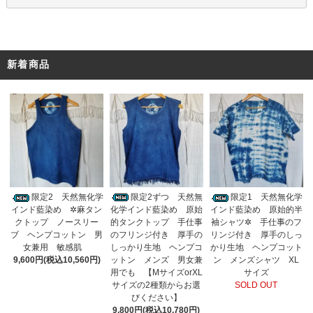
新着商品
限定2ずつ 天然無
限定2 天然無化学
限定1 天然無化学
化学インド藍染め 原始
インド藍染め ✲麻タン
インド藍染め 原始的半
的タンクトップ 手仕事
クトップ ノースリー
袖シャツ✲ 手仕事のフ
のフリンジ付き 厚手の
ブ ヘンプコットン 男
リンジ付き 厚手のしっ
しっかり生地 ヘンプコ
女兼用 敏感肌
かり生地 ヘンプコット
ットン メンズ 男女兼
9,600円(税込10,560円)
ン メンズシャツ XL
用でも 【MサイズorXL
サイズ
サイズの2種類からお選
SOLD OUT
びください】
9,800円(税込10,780円)