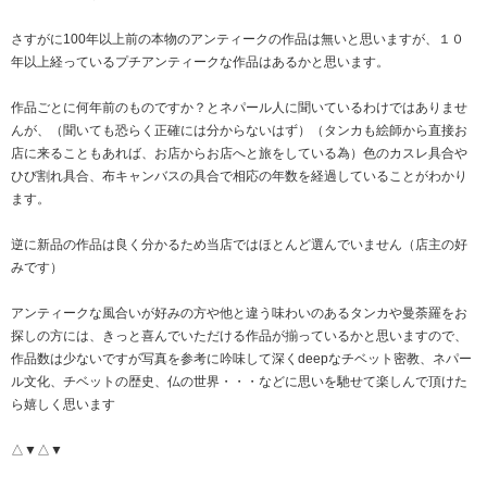
さすがに100年以上前の本物のアンティークの作品は無いと思いますが、１０
年以上経っているプチアンティークな作品はあるかと思います。
作品ごとに何年前のものですか？とネパール人に聞いているわけではありませ
んが、（聞いても恐らく正確には分からないはず）（タンカも絵師から直接お
店に来ることもあれば、お店からお店へと旅をしている為）色のカスレ具合や
ひび割れ具合、布キャンバスの具合で相応の年数を経過していることがわかり
ます。
逆に新品の作品は良く分かるため当店ではほとんど選んでいません（店主の好
みです）
アンティークな風合いが好みの方や他と違う味わいのあるタンカや曼荼羅をお
探しの方には、きっと喜んでいただける作品が揃っているかと思いますので、
作品数は少ないですが写真を参考に吟味して深くdeepなチベット密教、ネパー
ル文化、チベットの歴史、仏の世界・・・などに思いを馳せて楽しんで頂けた
ら嬉しく思います
△▼△▼