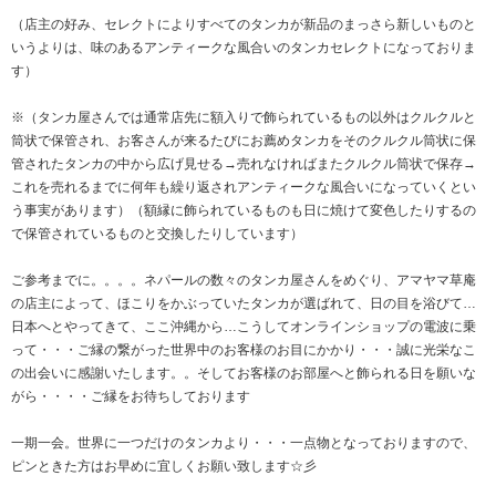
（店主の好み、セレクトによりすべてのタンカが新品のまっさら新しいものと
いうよりは、味のあるアンティークな風合いのタンカセレクトになっておりま
す）
※（タンカ屋さんでは通常店先に額入りで飾られているもの以外はクルクルと
筒状で保管され、お客さんが来るたびにお薦めタンカをそのクルクル筒状に保
管されたタンカの中から広げ見せる→売れなければまたクルクル筒状で保存→
これを売れるまでに何年も繰り返されアンティークな風合いになっていくとい
う事実があります）（額縁に飾られているものも日に焼けて変色したりするの
で保管されているものと交換したりしています）
ご参考までに。。。。ネパールの数々のタンカ屋さんをめぐり、アマヤマ草庵
の店主によって、ほこりをかぶっていたタンカが選ばれて、日の目を浴びて…
日本へとやってきて、ここ沖縄から…こうしてオンラインショップの電波に乗
って・・・ご縁の繋がった世界中のお客様のお目にかかり・・・誠に光栄なこ
の出会いに感謝いたします。。そしてお客様のお部屋へと飾られる日を願いな
がら・・・・ご縁をお待ちしております
一期一会。世界に一つだけのタンカより・・・一点物となっておりますので、
ピンときた方はお早めに宜しくお願い致します☆彡