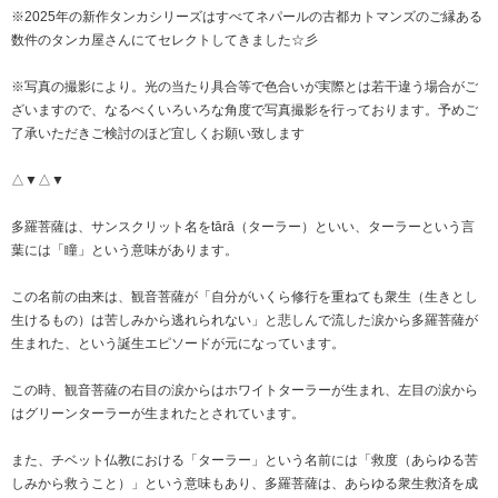
※2025年の新作タンカシリーズはすべてネパールの古都カトマンズのご縁ある
数件のタンカ屋さんにてセレクトしてきました☆彡
※写真の撮影により。光の当たり具合等で色合いが実際とは若干違う場合がご
ざいますので、なるべくいろいろな角度で写真撮影を行っております。予めご
了承いただきご検討のほど宜しくお願い致します
△▼△▼
多羅菩薩は、サンスクリット名をtārā（ターラー）といい、ターラーという言
葉には「瞳」という意味があります。
この名前の由来は、観音菩薩が「自分がいくら修行を重ねても衆生（生きとし
生けるもの）は苦しみから逃れられない」と悲しんで流した涙から多羅菩薩が
生まれた、という誕生エピソードが元になっています。
この時、観音菩薩の右目の涙からはホワイトターラーが生まれ、左目の涙から
はグリーンターラーが生まれたとされています。
また、チベット仏教における「ターラー」という名前には「救度（あらゆる苦
しみから救うこと）」という意味もあり、多羅菩薩は、あらゆる衆生救済を成