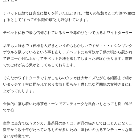
△▼△▼
チベット仏教では完全に悟りを開いた仏とされ、”悟りの智慧または行為”を象徴
するとして”すべての仏陀の母”とも呼ばれています。
チベット仏教で最も信仰されているターラ尊のひとつであるホワイトターラー
店主も大好きで（神様を大好きというのもおかしいですが・・・）シンギング
ボウルを扱っているという事もあり、チベットにも何故か子供の頃から惹かれ
て遂に一か月以上かけてチベット各地を旅してしまった経験があります。前世
でのご縁がある気がとってもしております。
そんなホワイトターラですがこちらのタンカは大サイズながらも細部まで細か
いタッチで丁寧に描かれており表情も柔らかく優し気な雰囲気の女神さまに仕
上がっております。
全体的に落ち着いた赤茶色トーンでアンティークな風合いもとっても良い逸品
です◎
実際に当方で扱うタンカ、曼荼羅の多くは、新品の描きたてはほとんどなく…
数年から数十年がたっているものが多いため、味わいのあるアンティークな風
合いが特徴です。