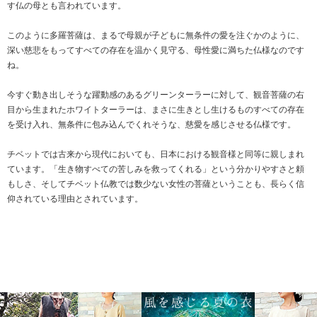
す仏の母とも言われています。
このように多羅菩薩は、まるで母親が子どもに無条件の愛を注ぐかのように、
深い慈悲をもってすべての存在を温かく見守る、母性愛に満ちた仏様なのです
ね。
今すぐ動き出しそうな躍動感のあるグリーンターラーに対して、観音菩薩の右
目から生まれたホワイトターラーは、まさに生きとし生けるものすべての存在
を受け入れ、無条件に包み込んでくれそうな、慈愛を感じさせる仏様です。
チベットでは古来から現代においても、日本における観音様と同等に親しまれ
ています。「生き物すべての苦しみを救ってくれる」という分かりやすさと頼
もしさ、そしてチベット仏教では数少ない女性の菩薩ということも、長らく信
仰されている理由とされています。