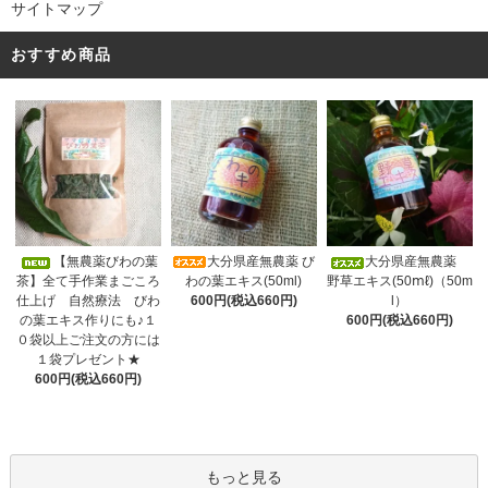
サイトマップ
おすすめ商品
大分県産無農薬 び
【無農薬びわの葉
大分県産無農薬
わの葉エキス(50ml)
茶】全て手作業まごころ
野草エキス(50ⅿℓ)（50m
600円(税込660円)
仕上げ 自然療法 びわ
l）
の葉エキス作りにも♪１
600円(税込660円)
０袋以上ご注文の方には
１袋プレゼント★
600円(税込660円)
もっと見る