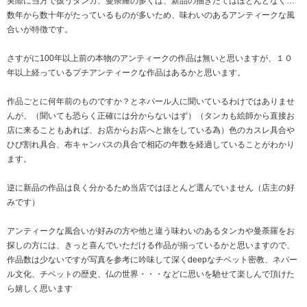
実際に当方で扱うタンカ、曼荼羅の多くは、新品の描きたてはほとんどなく…
数年から数十年がたっているものが多いため、味わいのあるアンティークな風
合いが特徴です。
さすがに100年以上前の本物のアンティークの作品は無いと思いますが、１０
年以上経っているプチアンティークな作品はあるかと思います。
作品ごとに何年前のものですか？とネパール人に聞いているわけではありませ
んが、（聞いても恐らく正確には分からないはず）（タンカも絵師から直接お
店に来ることもあれば、お店からお店へと旅をしている為）色のカスレ具合や
ひび割れ具合、布キャンバスの具合で相応の年数を経過していることがわかり
ます。
逆に新品の作品は良く分かるため当店ではほとんど選んでいません（店主の好
みです）
アンティークな風合いが好みの方や他と違う味わいのあるタンカや曼荼羅をお
探しの方には、きっと喜んでいただける作品が揃っているかと思いますので、
作品数は少ないですが写真を参考に吟味して深くdeepなチベット密教、ネパー
ル文化、チベットの歴史、仏の世界・・・などに思いを馳せて楽しんで頂けた
ら嬉しく思います