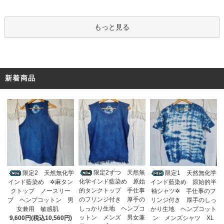
もっと見る
新着商品
限定2ずつ 天然無
限定2 天然無化学
限定1 天然無化学
化学インド藍染め 原始
インド藍染め ✲麻タン
インド藍染め 原始的半
的タンクトップ 手仕事
クトップ ノースリー
袖シャツ✲ 手仕事のフ
のフリンジ付き 厚手の
ブ ヘンプコットン 男
リンジ付き 厚手のしっ
しっかり生地 ヘンプコ
女兼用 敏感肌
かり生地 ヘンプコット
ットン メンズ 男女兼
9,600円(税込10,560円)
ン メンズシャツ XL