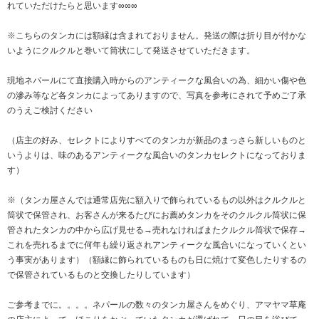
れていただけたらと思います∞∞∞
※こちらのタンカには額縁は含まれておりません。発送の際は折り目が付かな
いようにクルクルと巻いて筒状にして発送させていただきます。
現地ネパールにて直接購入時からのアンティークな風合いの為、細かい傷や色
の滲み等など各タンカによってありますので、写真を参考にされて予めご了承
のうえご検討ください
（店主の好み、セレクトによりすべてのタンカが新品のまっさら新しいものと
いうよりは、味のあるアンティークな風合いのタンカセレクトになっておりま
す）
※（タンカ屋さんでは通常店先に額入りで飾られているもの以外はクルクルと
筒状で保管され、お客さんが来るたびにお薦めタンカをそのクルクル筒状に保
管されたタンカの中から広げ見せる→売れなければまたクルクル筒状で保存→
これを売れるまでに何年も繰り返されアンティークな風合いになっていくとい
う事実があります）（額縁に飾られているものも日に焼けて変色したりするの
で保管されているものと交換したりしています）
ご参考までに。。。。ネパールの数々のタンカ屋さんをめぐり、アマヤマ草庵