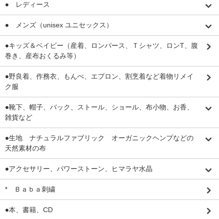
● レディース
● メンズ（unisex ユニセックス）
●キッズ＆ベイビー（産着、ロンパース、Ｔシャツ、ロンT、腹
巻き、産布おくるみ等）
●野良着、作務衣、もんぺ、エプロン、割烹着など着物リメイ
ク服
●靴下、帽子、バック、ストール、ショール、布小物、お香、
雑貨など
●生地 ナチュラルファブリック オーガニックヘンプなどの
天然素材の布
●アクセサリー、パワーストーン、ヒマラヤ水晶
* Ｂａｂａ刺繍
●本、書籍、CD