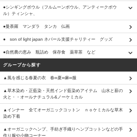
●シンギングボウル（フルムーンボウル、アンティークボウ
ル）ティンシャ、
●曼荼羅 マンダラ タンカ 仏画
● son of light japan ネパール支援チャリティー グッズ
●自然農の恵み 瓶詰め 保存食 薬草茶 など
グループから探す
▲風を感じる春夏の衣 春∞夏∞麻∞服
▲草木染め・正藍染・天然インド藍染めアイテム 山水と薪の
火と・・オールナチュラル&ノーケミカル
▲インナー 全てオーガニックコットン ｎｏケミカルな草木
染め下着
▲オーガニックヘンプ、手紡ぎ手織りヘンプコットンなどの手
作り服や小物コーナー