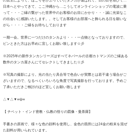
の店主によって、ほこりをかぶっていたタンカが選ばれて、日の目を浴びて…
日本へとやってきて、ここ沖縄から…こうしてオンラインショップの電波に乗
って・・・ご縁の繋がった世界中のお客様のお目にかかり・・・誠に光栄なこ
の出会いに感謝いたします。。そしてお客様のお部屋へと飾られる日を願いな
がら・・・・ご縁をお待ちしております
一期一会。世界に一つだけのタンカより・・・一点物となっておりますので、
ピンときた方はお早めに宜しくお願い致します☆彡
※2025年の新作タンカシリーズはすべてネパールの古都カトマンズのご縁ある
数件のタンカ屋さんにてセレクトしてきました☆彡
※写真の撮影により。光の当たり具合等で色合いが実際とは若干違う場合がご
ざいますので、なるべくいろいろな角度で写真撮影を行っております。予めご
了承いただきご検討のほど宜しくお願い致します
△▼△▼∞ψ∞
【 チベット・インド密教・仏教の悟りの図像・曼荼羅】
手書きの原画で、様々な色の顔料を使用し、金色の箇所には24金の粉末を混ぜ
た顔料が用いられています。