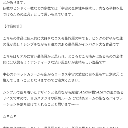
とがあります。
仏教やヒンドゥー教などの宗教では「宇宙の全体性を探求し、内なる平和を見
つけるための道具」として用いられています。
【作品紹介】
こちらの作品は個人的に大好きなコスモ曼陀羅の中でも、ピンクの鮮やかな蓮
の花が美しくシンプルながらも迫力のある曼荼羅がインパクト大な作品です
こちらはリアルに古い曼荼羅かと思われ、ところどころ痛みはあるものの全体
的には状態もよくアンティークな渋い風合いが素晴らしい逸品です
中心のチベットカラーから広がるロータス宇宙の波動に目を凝らすと別次元に
飛んでしまうこととなりますのでご注意ください。
シンプルで落ち着いたデザインと色彩ながら縦縦54.5cm×横54.5cmの迫力ある
サイズですので、ヨガスタジオや瞑想ルームにて清めオームの聖なるバイブレ
ーションを放ち続けてくれることと思います∞∞∞
△▼△▼