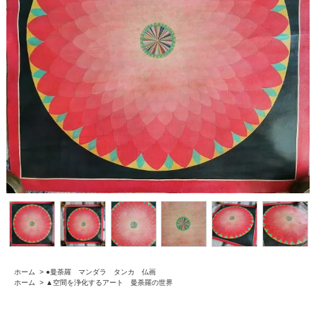
ホーム
>
●曼荼羅 マンダラ タンカ 仏画
ホーム
>
▲空間を浄化するアート 曼荼羅の世界