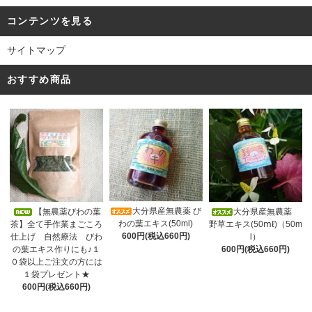
コンテンツを見る
サイトマップ
おすすめ商品
大分県産無農薬 び
【無農薬びわの葉
大分県産無農薬
わの葉エキス(50ml)
茶】全て手作業まごころ
野草エキス(50ⅿℓ)（50m
600円(税込660円)
仕上げ 自然療法 びわ
l）
の葉エキス作りにも♪１
600円(税込660円)
０袋以上ご注文の方には
１袋プレゼント★
600円(税込660円)