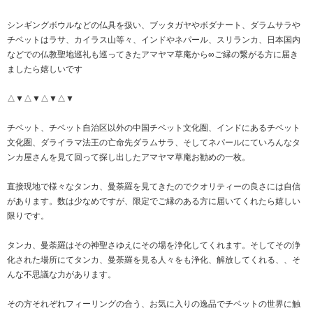
シンギングボウルなどの仏具を扱い、ブッタガヤやボダナート、ダラムサラや
チベットはラサ、カイラス山等々、インドやネパール、スリランカ、日本国内
などでの仏教聖地巡礼も巡ってきたアマヤマ草庵から∞ご縁の繋がる方に届き
ましたら嬉しいです
△▼△▼△▼△▼
チベット、チベット自治区以外の中国チベット文化圏、インドにあるチベット
文化圏、ダライラマ法王の亡命先ダラムサラ、そしてネパールにていろんなタ
ンカ屋さんを見て回って探し出したアマヤマ草庵お勧めの一枚。
直接現地で様々なタンカ、曼荼羅を見てきたのでクオリティーの良さには自信
があります。数は少なめですが、限定でご縁のある方に届いてくれたら嬉しい
限りです。
タンカ、曼荼羅はその神聖さゆえにその場を浄化してくれます。そしてその浄
化された場所にてタンカ、曼荼羅を見る人々をも浄化、解放してくれる、、そ
んな不思議な力があります。
その方それぞれフィーリングの合う、お気に入りの逸品でチベットの世界に触