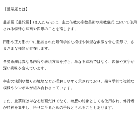
【曼荼羅とは】
曼荼羅【曼陀羅】(まんだら)とは、主に仏教の宗教美術や宗教儀式において使用
される特殊な絵画や図形のことを指します。
円形や正方形の中に配置された幾何学的な模様や神聖な象徴を含む図形で、さ
まざまな種類が存在します。
各曼荼羅は異なる内容や表現方法を持ち、単なる絵柄ではなく、図像や文字が
深い意味を含んでいます。
宇宙の法則や悟りの境地などが理解しやすく示されており、幾何学的で複雑な
模様やシンボルが組み合わさっています。
また、曼荼羅は単なる絵画だけでなく、瞑想の対象としても使用され、修行者
が精神を集中し、悟りに至るための手段とされることもあります。