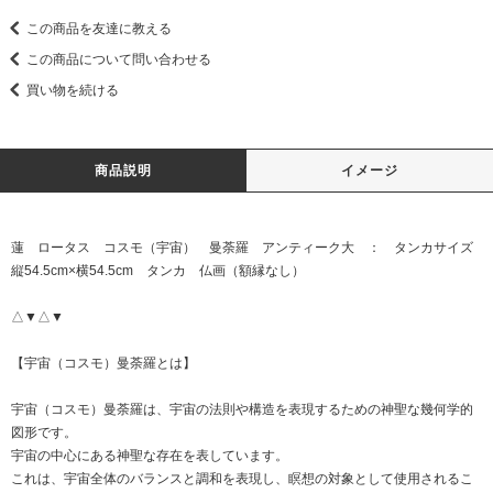
この商品を友達に教える
この商品について問い合わせる
買い物を続ける
商品説明
イメージ
蓮 ロータス コスモ（宇宙） 曼荼羅 アンティーク大 ： タンカサイズ
縦54.5cm×横54.5cm タンカ 仏画（額縁なし）
△▼△▼
【宇宙（コスモ）曼荼羅とは】
宇宙（コスモ）曼荼羅は、宇宙の法則や構造を表現するための神聖な幾何学的
図形です。
宇宙の中心にある神聖な存在を表しています。
これは、宇宙全体のバランスと調和を表現し、瞑想の対象として使用されるこ