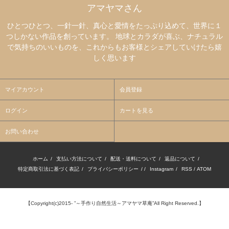
アマヤマさん
ひとつひとつ、一針一針、真心と愛情をたっぷり込めて、世界に１
つしかない作品を創っています。 地球とカラダが喜ぶ、ナチュラル
で気持ちのいいものを、これからもお客様とシェアしていけたら嬉
しく思います
マイアカウント
会員登録
ログイン
カートを見る
お問い合わせ
ホーム
/
支払い方法について
/
配送・送料について
/
返品について
/
特定商取引法に基づく表記
/
プライバシーポリシー
/ /
Instagram
/
RSS
/
ATOM
【Copyright(c)2015- ”～手作り自然生活～アマヤマ草庵”All Right Reserved.】