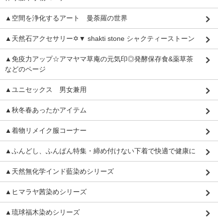
▲空間を浄化するアート 曼荼羅の世界
▲天然石アクセサリー✡▼ shakti stone シャクティーストーン
▲免疫力アップ☆アマヤマ草庵の元気印◎発酵保存食&薬草茶
などのページ
▲ユニセックス 男女兼用
▲秋冬春あったかアイテム
▲着物リメイク服コーナー
▲ふんどし、ふんぱん特集・締め付けない下着で快適で健康に
▲天然無化学インド藍染めシリーズ
▲ヒマラヤ茜染めシリーズ
▲琉球福木染めシリーズ