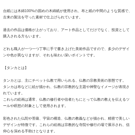
台紙には木綿100%の固めの木綿紙が使用され、布と紙の中間のような質感で、
古来の製法を守った素材で仕上げられています。
過去の作品は価格が上がっており、アート作品としてだけでなく、投資として
購入される方もいます。
どれも職人が一つ一つ丁寧に手で書き上げた美術作品ですので、多少のデザイ
ンや色が異なりますが、それも味わい深いポイントです。
【タンカとは】
タンカとは、主にチベット仏教で用いられる、仏教の宗教美術の形態です。
タンカは布などに絵が描かれ、仏教の宗教的な主題や神聖なイメージが表現さ
れています。
これらの絵画は通常、仏教の修行者や信者たちにとって仏教の教えを伝えるツ
ールや瞑想の対象として使用されます。
彩色された仏陀や菩薩、宇宙の構造、仏教の教義などが描かれ、精密で美しい
デザインが特徴です。これらの絵画は宗教的な寺院や修行の場で展示され、信
仰心を深める手助けとなります。