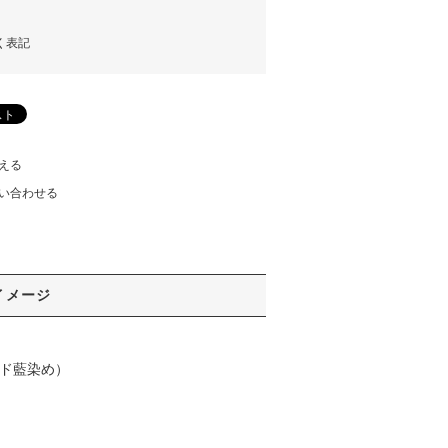
く表記
える
い合わせる
イメージ
ンド藍染め）