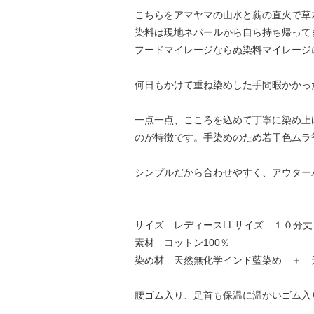
こちらをアマヤマの山水と薪の直火で草
染料は現地ネパールから自ら持ち帰って
フードマイレージならぬ染料マイレージ
何日もかけて重ね染めした手間暇かかっ
一点一点、こころを込めて丁寧に染め上
のが特徴です。手染めのため若干色ムラ
シンプルだから合わせやすく、アウター
サイズ レディースLLサイズ １０分
素材 コットン100％
染め材 天然無化学インド藍染め ＋ 
腰ゴム入り、足首も保温に温かいゴム入