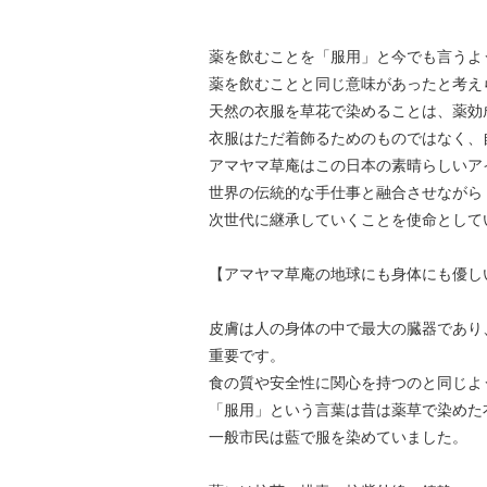
薬を飲むことを「服用」と今でも言うよ
薬を飲むことと同じ意味があったと考え
天然の衣服を草花で染めることは、薬効
衣服はただ着飾るためのものではなく、
アマヤマ草庵はこの日本の素晴らしいア
世界の伝統的な手仕事と融合させながら
次世代に継承していくことを使命として
【アマヤマ草庵の地球にも身体にも優し
皮膚は人の身体の中で最大の臓器であり
重要です。
食の質や安全性に関心を持つのと同じよ
「服用」という言葉は昔は薬草で染めた
一般市民は藍で服を染めていました。