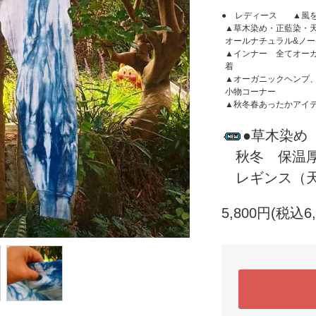
● レディース
▲風
▲草木染め・正藍染・
オールナチュラル&ノ
▲インナー 全てオー
着
▲オーガニックヘンプ
小物コーナー
▲秋冬春あったかアイ
●草木染め
秋冬 保温厚手
レギンス（天
5,800円(税込6,