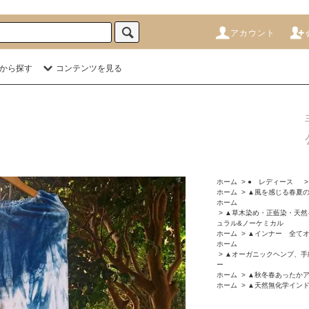
アカウント
から探す
コンテンツを見る
ホーム
>
● レディース
ホーム
>
▲風を感じる春夏の
ホーム
>
▲草木染め・正藍染・天然
ュラル&ノーケミカル
ホーム
>
▲インナー 全て
ホーム
>
▲オーガニックヘンプ、手
ー
ホーム
>
▲秋冬春あったか
ホーム
>
▲天然無化学イン