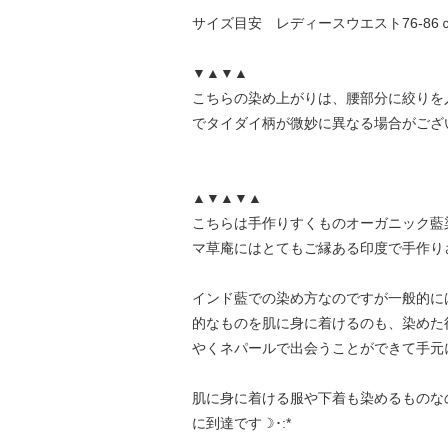
サイズ目安 レディースウエスト76-86ｃ
▼▲▼▲
こちらの染め上がりは、腰部分に絞りを
でタイダイ柄が微妙に異なる場合がござ
▲▼▲▼▲
こちらは手作りすくものオーガニック藍
マ草庵にはとてもご縁ある印度で手作り
インド藍での染め方なのですが一般的に
的なものを肌に身に着けるのも、染めた
やくネパールで出会うことができて手元
肌に身に着ける服や下着も染めるものな
に到達です☽･:*