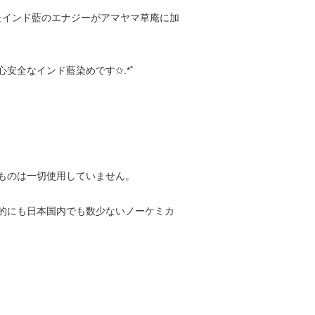
たインド藍のエナジーがアマヤマ草庵に加
安全なインド藍染めです✩.*˚
ものは一切使用していません。
的にも日本国内でも数少ないノーケミカ