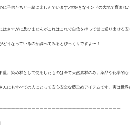
めに子供たちと一緒に楽しんでいます♪大好きなインドの大地で育まれ
にはさすがに及びませんがこれはこれで自信を持って世に送り出せる安心
がどうなっているのか調べてみるとびっくりですよ〜！
ド藍。染め材として使用したものは全て天然素材のみ。薬品や化学的な
さんにもすべての人にとって安心安全な藍染めアイテムです。実は世界
ーーーーーーーーーーーーーーーーーーーーーーーーーーーーーー
】