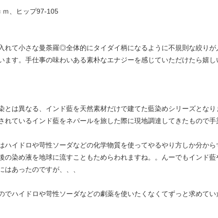
ｍ、ヒップ97-105
入れて小さな曼荼羅◎全体的にタイダイ柄になるように不規則な絞りが
います。手仕事の味わいある素朴なエナジーを感じていただけたら嬉し
染とは異なる、インド藍を天然素材だけで建てた藍染めシリーズとなり
されているインド藍をネパールを旅した際に現地調達してきたもので手
はハイドロや苛性ソーダなどの化学物質を使ってやるやり方しか分から
後の染め液を地球に流すこともためらわれますね。。んーでもインド藍
にはあったのですが、、、
のでハイドロや苛性ソーダなどの劇薬を使いたくなくてずっと求めてい