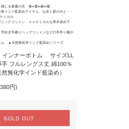
を感じる春夏の衣 春∞夏∞麻∞服
天然インド藍染めアイテム 山水と薪の火と・・
ーケミカル
ガニックコットン ｎｏケミカルな草木染め下
、手紡ぎ手織りヘンプコットンなどの手作り服や
テム
▲天然無化学インド藍染めシリーズ
 インナーボトム サイズLL
 フルレングス丈 綿100％
然無化学インド藍染め）
380円)
SOLD OUT