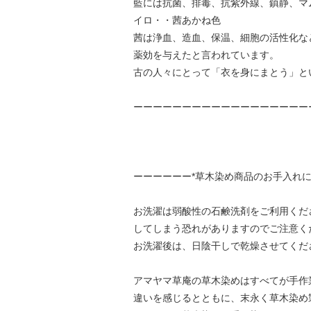
藍には抗菌、排毒、抗紫外線、鎮静、マ
イロ・・茜あかね色
茜は浄血、造血、保温、細胞の活性化な
薬効を与えたと言われています。
古の人々にとって「衣を身にまとう」と
ーーーーーーーーーーーーーーーーーー
ーーーーーー*草木染め商品のお手入れに
お洗濯は弱酸性の石鹸洗剤をご利用くだ
してしまう恐れがありますのでご注意く
お洗濯後は、日陰干しで乾燥させてくだ
アマヤマ草庵の草木染めはすべてが手作
違いを感じるとともに、末永く草木染め