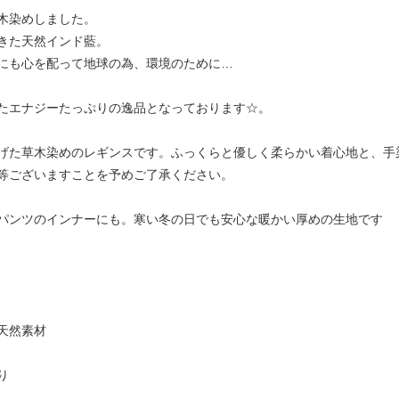
木染めしました。
きた天然インド藍。
にも心を配って地球の為、環境のために…
たエナジーたっぷりの逸品となっております☆。
げた草木染めのレギンスです。ふっくらと優しく柔らかい着心地と、手
等ございますことを予めご了承ください。
パンツのインナーにも。寒い冬の日でも安心な暖かい厚めの生地です
丈
天然素材
り