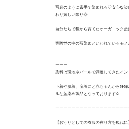
写真のように素手で染めれる♡安心な染
わり嬉しい限り◎
自分たちで種から育てたオーガニック藍
実際世の中の藍染めといわれているモノ
ーーー
染料は現地ネパールで調達してきたイン
下着や肌着、産着にと赤ちゃんから妊婦
ルな藍染め製品となっております✡
ーーーーーーーーーーーーーーーーーー
【お守りとしての衣服の在り方を現代に