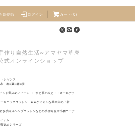
会員登録
ログイン
カート(
0
)
手作り自然生活∞アマヤマ草庵
公式オンラインショップ
>
・レギンス
衣 春∞夏∞麻∞服
インド藍染めアイテム 山水と薪の火と・・オールナチ
オーガニックコットン ｎｏケミカルな草木染め下着
紡ぎ手織りヘンプコットンなどの手作り服や小物コーナ
アイテム
ド藍染めシリーズ