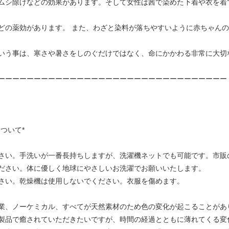
ムシ除けなどの効果があります。そして女性は茜で染めた下着や衣を着
どの薬効があります。 また、わざと染料が落ちやすいように赤ちゃん
いう事は、寒さや暑さをしのぐだけではなく、命にかかわる非常に大切
ーーーーーーーーーーーーーーーーーーーーーーーーーーーーーーーー
ついて*
さい。手洗いが一番長持ちしますが、洗濯機ネットでも可能です。市販
ださい。体に優しく地球にやさしいお洗濯でお願いいたします。
さい。乾燥機は使用しないでください。衣服を傷めます。
業、ノーケミカル、すべてが天然素材のため色の変化が起こることがあ
製品で癒されていただきたいですが、時間の経過とともに薄れてくる変