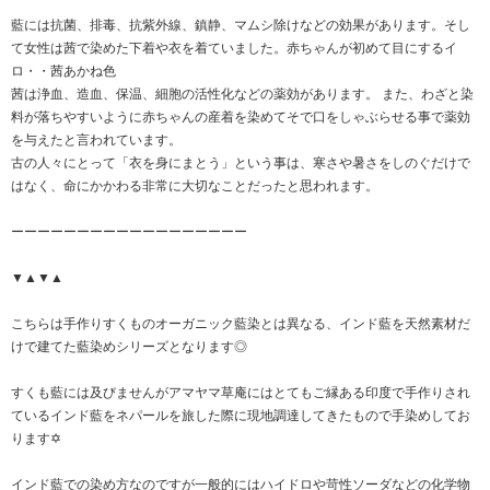
藍には抗菌、排毒、抗紫外線、鎮静、マムシ除けなどの効果があります。そし
て女性は茜で染めた下着や衣を着ていました。赤ちゃんが初めて目にするイ
ロ・・茜あかね色
茜は浄血、造血、保温、細胞の活性化などの薬効があります。 また、わざと染
料が落ちやすいように赤ちゃんの産着を染めてそで口をしゃぶらせる事で薬効
を与えたと言われています。
古の人々にとって「衣を身にまとう」という事は、寒さや暑さをしのぐだけで
はなく、命にかかわる非常に大切なことだったと思われます。
ーーーーーーーーーーーーーーーーーー
▼▲▼▲
こちらは手作りすくものオーガニック藍染とは異なる、インド藍を天然素材だ
けで建てた藍染めシリーズとなります◎
すくも藍には及びませんがアマヤマ草庵にはとてもご縁ある印度で手作りされ
ているインド藍をネパールを旅した際に現地調達してきたもので手染めしてお
ります✡
インド藍での染め方なのですが一般的にはハイドロや苛性ソーダなどの化学物