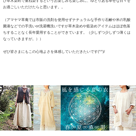
び草木染めで重ね染するというお楽しみも楽しみに、ゆとりある幸せな日々を
お過ごしいただけたらと思います。。
（アマヤマ草庵では市販の洗剤を使用せずナチュラルな手作り石鹸や米の乳酸
菌液などでの手洗いor洗濯機洗いですが草木染めや藍染めアイテムはほぼ色落
ちすることなく長年愛用することができています。（少しずつ少しずつ薄くは
なっていきますが。））
ぜひ皆さまにもこの心地よさを体感していただきたいです(^^)/