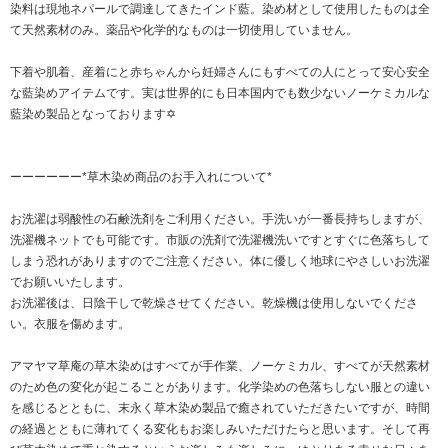
染料は現地ネパールで調達してきたインド藍。染め材として使用したものは全
て天然素材のみ。薬品や化学的なものは一切使用していません。
下着や肌着、産着にと赤ちゃんから妊婦さんにもすべての人にとって安心安全
な藍染めアイテムです。実は世界的にも日本国内でも数少ないノーケミカルな
藍染め製品となっております✡
ーーーーーー*草木染め商品のお手入れについて*
お洗濯は弱酸性の石鹸洗剤をご利用ください。手洗いが一番長持ちしますが、
洗濯機ネットでも可能です。市販の洗剤で洗濯機洗いですとすぐに色落ちして
しまう恐れがありますのでご注意ください。体に優しく地球にやさしいお洗濯
でお願いいたします。
お洗濯後は、日陰干しで乾燥させてください。乾燥機は使用しないでくださ
い。衣服を傷めます。
アマヤマ草庵の草木染めはすべてが手作業、ノーケミカル、すべてが天然素材
のため色の変化が起こることがあります。化学染めの色落ちしない服との違い
を感じるとともに、末永く草木染め製品で癒されていただきたいですが、時間
の経過とともに薄れてくる変化もお楽しみいただけたらと思います。そして再