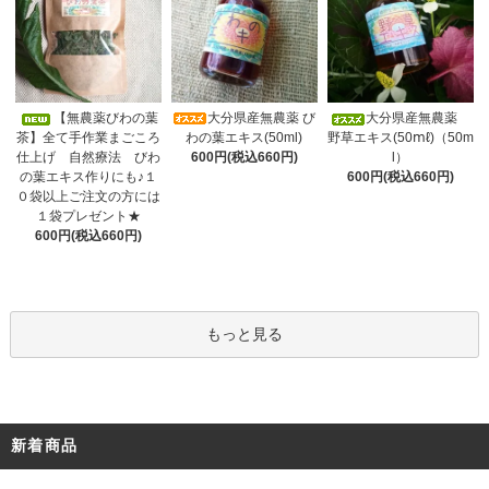
大分県産無農薬 び
【無農薬びわの葉
大分県産無農薬
わの葉エキス(50ml)
茶】全て手作業まごころ
野草エキス(50ⅿℓ)（50m
600円(税込660円)
仕上げ 自然療法 びわ
l）
の葉エキス作りにも♪１
600円(税込660円)
０袋以上ご注文の方には
１袋プレゼント★
600円(税込660円)
もっと見る
新着商品