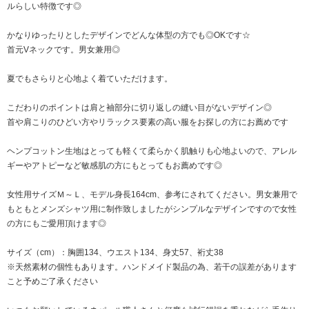
ルらしい特徴です◎
かなりゆったりとしたデザインでどんな体型の方でも◎OKです☆
首元Vネックです。男女兼用◎
夏でもさらりと心地よく着ていただけます。
こだわりのポイントは肩と袖部分に切り返しの縫い目がないデザイン◎
首や肩こりのひどい方やリラックス要素の高い服をお探しの方にお薦めです
ヘンプコットン生地はとっても軽くて柔らかく肌触りも心地よいので、アレル
ギーやアトピーなど敏感肌の方にもとってもお薦めです◎
女性用サイズＭ～Ｌ、モデル身長164cm、参考にされてください。男女兼用で
もともとメンズシャツ用に制作致しましたがシンプルなデザインですので女性
の方にもご愛用頂けます◎
サイズ（cm）：胸囲134、ウエスト134、身丈57、裄丈38
※天然素材の個性もあります。ハンドメイド製品の為、若干の誤差があります
こと予めご了承ください