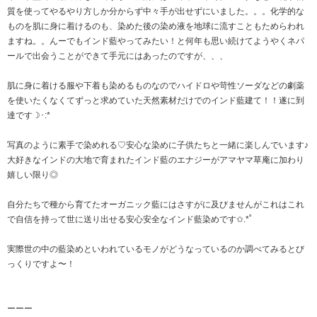
質を使ってやるやり方しか分からず中々手が出せずにいました。。。化学的な
ものを肌に身に着けるのも、染めた後の染め液を地球に流すこともためらわれ
ますね。。んーでもインド藍やってみたい！と何年も思い続けてようやくネパ
ールで出会うことができて手元にはあったのですが、、、
肌に身に着ける服や下着も染めるものなのでハイドロや苛性ソーダなどの劇薬
を使いたくなくてずっと求めていた天然素材だけでのインド藍建て！！遂に到
達です☽･:*
写真のように素手で染めれる♡安心な染めに子供たちと一緒に楽しんでいます♪
大好きなインドの大地で育まれたインド藍のエナジーがアマヤマ草庵に加わり
嬉しい限り◎
自分たちで種から育てたオーガニック藍にはさすがに及びませんがこれはこれ
で自信を持って世に送り出せる安心安全なインド藍染めです✩.*˚
実際世の中の藍染めといわれているモノがどうなっているのか調べてみるとび
っくりですよ〜！
ーーー