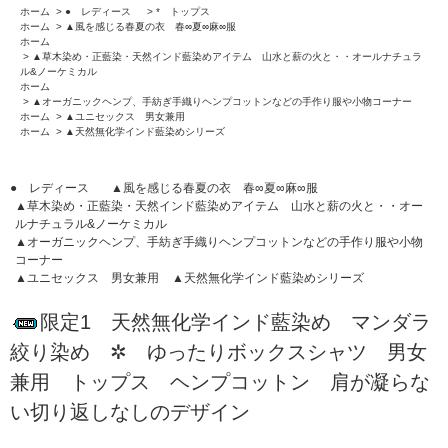
ホーム
>
● レディース
>
* トップス
ホーム
>
▲風を感じる春夏の衣 春∞夏∞麻∞服
ホーム
>
▲草木染め・正藍染・天然インド藍染めアイテム 山水と薪の火と・・オールナチュラ
ル&ノーケミカル
ホーム
>
▲オーガニックヘンプ、手紡ぎ手織りヘンプコットンなどの手作り服や小物コーナー
ホーム
>
▲ユニセックス 男女兼用
ホーム
>
▲天然無化学インド藍染めシリーズ
● レディース
▲風を感じる春夏の衣 春∞夏∞麻∞服
▲草木染め・正藍染・天然インド藍染めアイテム 山水と薪の火と・・オー
ルナチュラル&ノーケミカル
▲オーガニックヘンプ、手紡ぎ手織りヘンプコットンなどの手作り服や小物
コーナー
▲ユニセックス 男女兼用
▲天然無化学インド藍染めシリーズ
限定1 天然無化学インド藍染め マンダラ
絞り染め ✲ ゆったりボックスシャツ 男女
兼用 トップス ヘンプコットン 肩が凝らな
い切り返しなしのデザイン