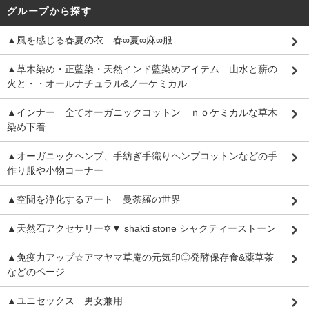
グループから探す
▲風を感じる春夏の衣 春∞夏∞麻∞服
▲草木染め・正藍染・天然インド藍染めアイテム 山水と薪の
火と・・オールナチュラル&ノーケミカル
▲インナー 全てオーガニックコットン ｎｏケミカルな草木
染め下着
▲オーガニックヘンプ、手紡ぎ手織りヘンプコットンなどの手
作り服や小物コーナー
▲空間を浄化するアート 曼荼羅の世界
▲天然石アクセサリー✡▼ shakti stone シャクティーストーン
▲免疫力アップ☆アマヤマ草庵の元気印◎発酵保存食&薬草茶
などのページ
▲ユニセックス 男女兼用