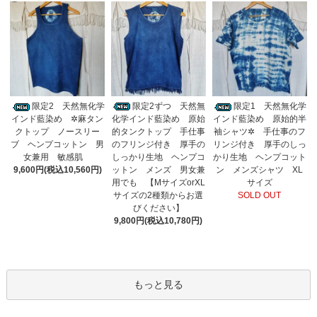
限定2ずつ 天然無
限定2 天然無化学
限定1 天然無化学
化学インド藍染め 原始
インド藍染め ✲麻タン
インド藍染め 原始的半
的タンクトップ 手仕事
クトップ ノースリー
袖シャツ✲ 手仕事のフ
のフリンジ付き 厚手の
ブ ヘンプコットン 男
リンジ付き 厚手のしっ
しっかり生地 ヘンプコ
女兼用 敏感肌
かり生地 ヘンプコット
ットン メンズ 男女兼
9,600円(税込10,560円)
ン メンズシャツ XL
用でも 【MサイズorXL
サイズ
サイズの2種類からお選
SOLD OUT
びください】
9,800円(税込10,780円)
もっと見る