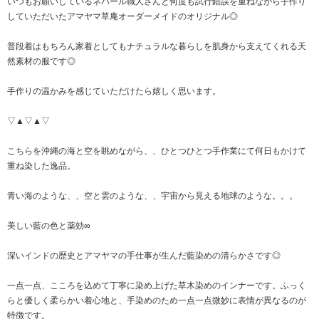
いつもお願いしているネパール職人さんと何度も試行錯誤を重ねながら手作り
していただいたアマヤマ草庵オーダーメイドのオリジナル◎
普段着はもちろん家着としてもナチュラルな暮らしを肌身から支えてくれる天
然素材の服です◎
手作りの温かみを感じていただけたら嬉しく思います。
▽▲▽▲▽
こちらを沖縄の海と空を眺めながら、、ひとつひとつ手作業にて何日もかけて
重ね染した逸品。
青い海のような、、空と雲のような、、宇宙から見える地球のような。。。
美しい藍の色と薬効∞
深いインドの歴史とアマヤマの手仕事が生んだ藍染めの清らかさです◎
一点一点、こころを込めて丁寧に染め上げた草木染めのインナーです。ふっく
らと優しく柔らかい着心地と、手染めのため一点一点微妙に表情が異なるのが
特徴です。