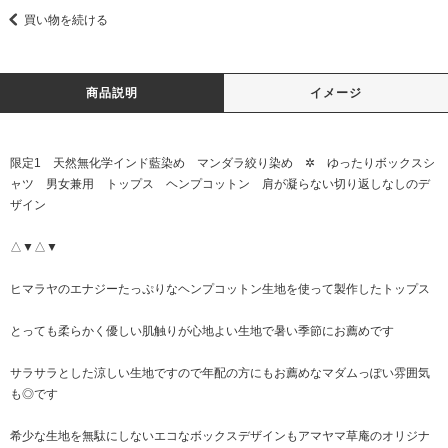
買い物を続ける
商品説明
イメージ
限定1 天然無化学インド藍染め マンダラ絞り染め ✲ ゆったりボックスシ
ャツ 男女兼用 トップス ヘンプコットン 肩が凝らない切り返しなしのデ
ザイン
△▼△▼
ヒマラヤのエナジーたっぷりなヘンプコットン生地を使って製作したトップス
とっても柔らかく優しい肌触りが心地よい生地で暑い季節にお薦めです
サラサラとした涼しい生地ですので年配の方にもお薦めなマダムっぽい雰囲気
も◎です
希少な生地を無駄にしないエコなボックスデザインもアマヤマ草庵のオリジナ