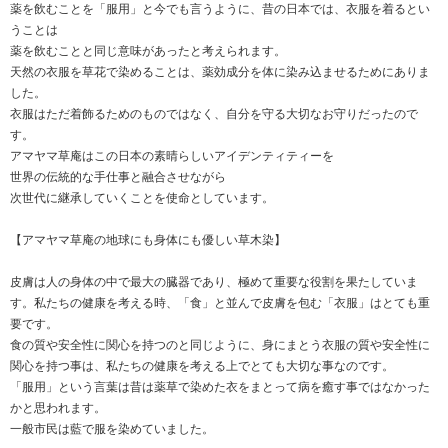
薬を飲むことを「服用」と今でも言うように、昔の日本では、衣服を着るとい
うことは
薬を飲むことと同じ意味があったと考えられます。
天然の衣服を草花で染めることは、薬効成分を体に染み込ませるためにありま
した。
衣服はただ着飾るためのものではなく、自分を守る大切なお守りだったので
す。
アマヤマ草庵はこの日本の素晴らしいアイデンティティーを
世界の伝統的な手仕事と融合させながら
次世代に継承していくことを使命としています。
【アマヤマ草庵の地球にも身体にも優しい草木染】
皮膚は人の身体の中で最大の臓器であり、極めて重要な役割を果たしていま
す。私たちの健康を考える時、「食」と並んで皮膚を包む「衣服」はとても重
要です。
食の質や安全性に関心を持つのと同じように、身にまとう衣服の質や安全性に
関心を持つ事は、私たちの健康を考える上でとても大切な事なのです。
「服用」という言葉は昔は薬草で染めた衣をまとって病を癒す事ではなかった
かと思われます。
一般市民は藍で服を染めていました。