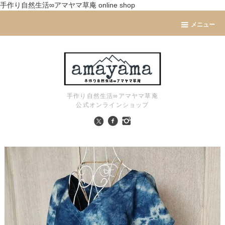
手作り自然生活∞アマヤマ草庵 online shop
メニュー
手作り自然生活∞アマヤマ草庵
公式オンラインショップ