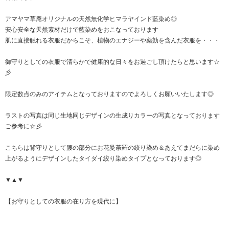
アマヤマ草庵オリジナルの天然無化学ヒマラヤインド藍染め◎
安心安全な天然素材だけで藍染めをおこなっております
肌に直接触れる衣服だからこそ、植物のエナジーや薬効を含んだ衣服を・・・
御守りとしての衣服で清らかで健康的な日々をお過ごし頂けたらと思います☆
彡
限定数点のみのアイテムとなっておりますのでよろしくお願いいたします◎
ラストの写真は同じ生地同じデザインの生成りカラーの写真となっております
ご参考に☆彡
こちらは背守りとして腰の部分にお花曼荼羅の絞り染め＆あえてまだらに染め
上がるようにデザインしたタイダイ絞り染めタイプとなっております◎
▼▲▼
【お守りとしての衣服の在り方を現代に】